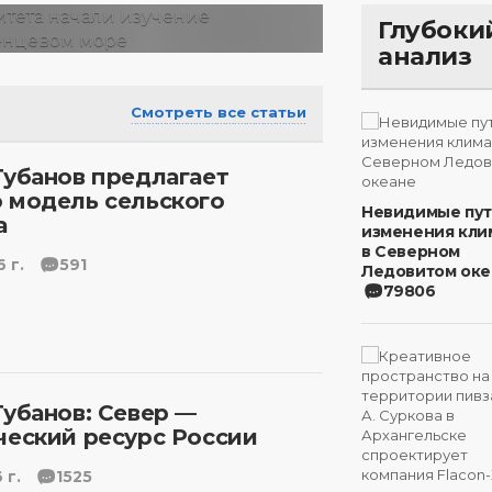
Глубоки
анализ
Смотреть все статьи
Губанов предлагает
 модель сельского
Невидимые пу
а
изменения кли
в Северном
 г.
591
Ледовитом оке
79806
Губанов: Север —
ческий ресурс России
 г.
1525