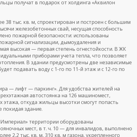
льцы получат в подарок от холдинга «Аквилон
38 тыс. кв. м, спроектирован и построен с большим
тысячи железобетонных свай, несущая способность
елено пожарной безопасности: использованы
пожарной сигнализации, дымоудаления и
мая высокая — первая степень огнестойкости. В ЖК
идуальными приборами учета тепла, что позволяет
отопления. В здании предусмотрены две независимые
дет подавать воду с 1-го по 11-й этаж и с 12-го по
ра — лифт — паркинг». Для удобства жителей на
рехэтажная автостоянка на 126 машиномест,
 этажа, откуда жильцы высотки смогут попасть
е покидая здание.
 «Империал» территории оборудованы
яночных мест, в т. ч. 10 — для инвалидов, выполнено
е 2,2 тыс. кв. м, 310 кв. м газона, укрепленного