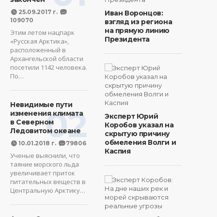
25.09.2017 г.
Иван Воронцов:
109070
взгляд из региона
на прямую линию
Этим летом нацпарк
Президента
«Русская Арктика»,
расположенный в
Архангельской области
посетили 1142 человека.
По…
Невидимые пути
02
изменения климата
Эксперт Юрий
в Северном
Коробов указал на
Ледовитом океане
скрытую причину
обмеления Волги и
10.01.2018 г.
79806
Каспия
Ученые выяснили, что
таяние морского льда
увеличивает приток
питательных веществ в
Центральную Арктику…