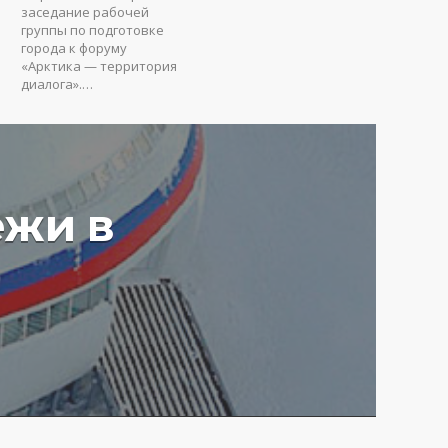
заседание рабочей
группы по подготовке
города к форуму
«Арктика — территория
диалога».…
ежи в
у вредят пустые
ия: Юрий Коробов о
мах чрезмерного
ования в РФ
4 г.
3647