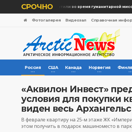
СРОЧНО
Память жертв почтили во время гуманитарной миссии
Фотогалерея
Видеозал
Справочная инфо
Россия
США
Канада
Норвегия
Финля
«Аквилон Инвест» пре
условия для покупки к
виден весь Архангельс
В феврале квартиру на 25-м этаже ЖК «Империа
этом получить в подарок машиноместо в парк