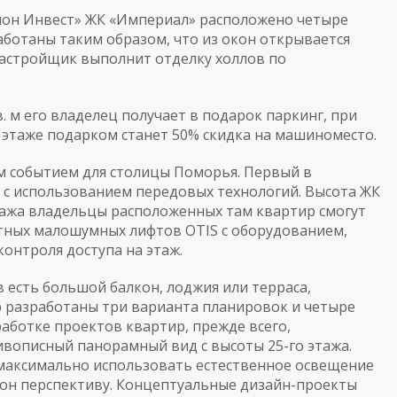
лон Инвест» ЖК «Империал» расположено четыре
аботаны таким образом, что из окон открывается
застройщик выполнит отделку холлов по
 м его владелец получает в подарок паркинг, при
м этаже подарком станет 50% скидка на машиноместо.
м событием для столицы Поморья. Первый в
 с использованием передовых технологий. Высота ЖК
этажа владельцы расположенных там квартир смогут
остных малошумных лифтов OTIS с оборудованием,
онтроля доступа на этаж.
 есть большой балкон, лоджия или терраса,
р разработаны три варианта планировок и четыре
аботке проектов квартир, прежде всего,
ивописный панорамный вид с высоты 25-го этажа.
максимально использовать естественное освещение
он перспективу. Концептуальные дизайн-проекты