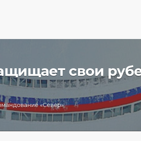
защищает свои руб
вучего
Бизнес
омандование «Север»
чение
обещан
пробле
 море
кредит
15.01.202