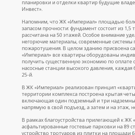
планировки и отделки квартир будущие владе
Инвест».
Напомним, что ЖК «Империал» площадью более 
запасом прочности: фундамент состоит из 1,5 
рассчитана на 50 этажей. Особое внимание уд
негорючие материалы, современные системы 
пожаротушения. В целом зданию присвоена са
«Империал» все квартиры оборудованы индив
получить существенную экономию по оплате 
насосные станции высокого давления, каждая бу
25-й.
В ЖК «Империал» реализован принцип «кварти
территории комплекса построена крытая четы
включающая один подземный и три надземных
напрямую в свой подъезд, а затем и на этаж, н
В рамках благоустройства прилегающей к ЖК
асфальтированные гостевые парковки на 89 сто
устройство тротуаров из плитки на площади боле