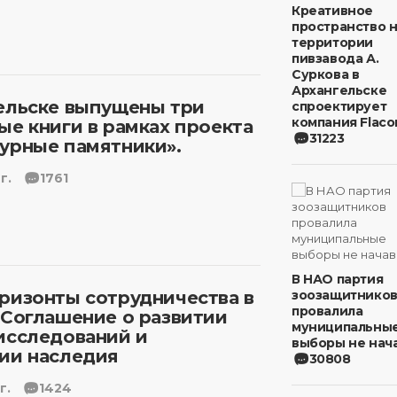
Креативное
пространство 
территории
пивзавода А.
Суркова в
Архангельске
ельске выпущены три
спроектирует
компания Flaco
ые книги в рамках проекта
31223
урные памятники».
г.
1761
В НАО партия
ризонты сотрудничества в
зоозащитнико
провалила
 Соглашение о развитии
муниципальны
исследований и
выборы не нача
ии наследия
30808
г.
1424