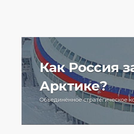
Как Россия 
Арктике?
Ученые Арктического пла
Объединённое стратегическое к
университета начали изу
радиоактивности донных
отложений в Баренцевом
13.07.2025 г.
2776