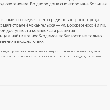
 под озеленение. Во дворе дома смонтирована большая
 заметно выделяет его среди новостроек города.
 магистралей Архангельска — ул. Воскресенской и пр.
ой доступности комплекса и развитая
ьцам найти все необходимое поблизости не только
едения выходного дня.
оре акции, правилах ее проведения, размере подарках, сроках, месте и порядке их получения
артир. Денежный эквивалент подарка не выплачивается. Официальный продавец: ООО «Аквилон