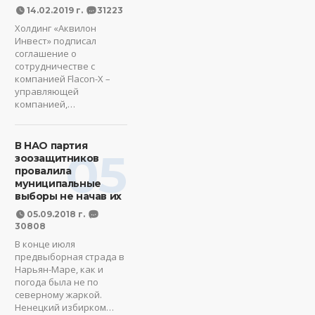
14.02.2019 г.
31223
Холдинг «Аквилон
Инвест» подписал
соглашение о
сотрудничестве с
компанией Flacon-X –
управляющей
компанией,…
В НАО партия
05
зоозащитников
провалила
муниципальные
выборы не начав их
05.09.2018 г.
30808
В конце июля
предвыборная страда в
Нарьян-Маре, как и
погода была не по
северному жаркой.
Ненецкий избирком…