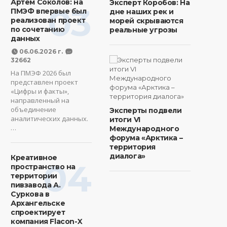
Артем Соколов: на
Эксперт Коробов: На
03
ПМЭФ впервые был
дне наших рек и
реализован проект
морей скрываются
по сочетанию
реальные угрозы
данных
06.06.2026 г.
32662
На ПМЭФ 2026 был
представлен проект
«Цифры и факты»,
направленный на
объединение
Эксперты подвели
аналитических данных.
итоги VI
…
Международного
форума «Арктика –
территория
диалога»
Креативное
04
пространство на
территории
пивзавода А.
Суркова в
Архангельске
спроектирует
компания Flacon-X