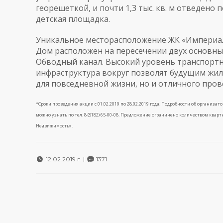
георешеткой, и почти 1,3 тыс. кв. м отведено
детская площадка.
Уникальное месторасположение ЖК «Империал»
Дом расположен на пересечении двух основных
Обводный канал. Высокий уровень транспортн
инфраструктура вокруг позволят будущим жил
для повседневной жизни, но и отличного пров
*Сроки проведения акции с 01.02.2019 по 28.02.2019 года. Подробности об организат
можно узнать по тел. 8 (8182) 65-00-08. Предложение ограничено количеством кв
Недвижимость».
12.02.2019 г. |
1371