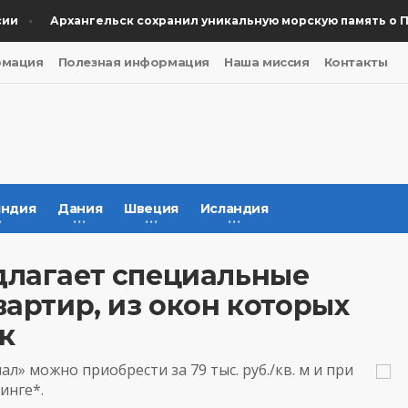
Архангельск сохранил уникальную морскую память о Поб
рмация
Полезная информация
Наша миссия
Контакты
ндия
Дания
Швеция
Исландия
длагает специальные
вартир, из окон которых
к
л» можно приобрести за 79 тыс. руб./кв. м и при
инге*.