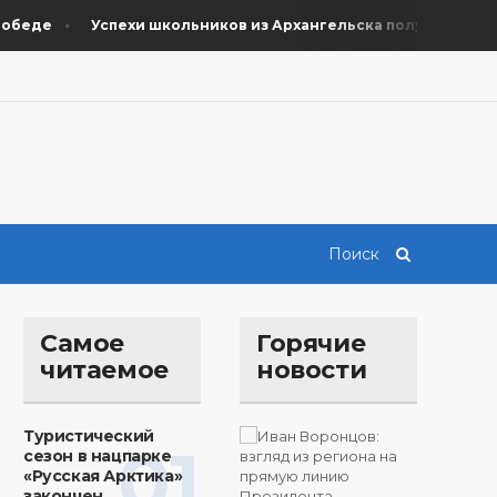
еде
Успехи школьников из Архангельска получили поддер
Самое
Горячие
читаемое
новости
Туристический
01
сезон в нацпарке
«Русская Арктика»
закончен