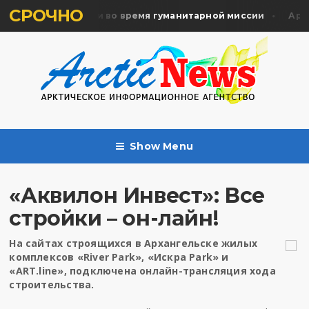
СРОЧНО
ть жертв почтили во время гуманитарной миссии
Арханг
Show Menu
«Аквилон Инвест»: Все
стройки – он-лайн!
На сайтах строящихся в Архангельске жилых
комплексов «River Park», «Искра Park» и
«ART.line», подключена онлайн-трансляция хода
строительства.