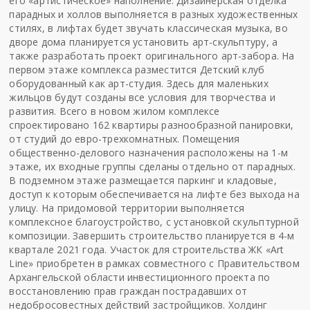
его «артистическое» наполнение. Дизайнерская отделка
парадных и холлов выполняется в разных художественных
стилях, в лифтах будет звучать классическая музыка, во
дворе дома планируется установить арт-скульптуру, а
также разработать проект оригинального арт-забора. На
первом этаже комплекса разместится Детский клуб
оборудованный как арт-студия. Здесь для маленьких
жильцов будут созданы все условия для творчества и
развития. Всего в новом жилом комплексе
спроектировано 162 квартиры разнообразной панировки,
от студий до евро-трехкомнатных. Помещения
общественно-делового назначения расположены на 1-м
этаже, их входные группы сделаны отдельно от парадных.
В подземном этаже размещается паркинг и кладовые,
доступ к которым обеспечивается на лифте без выхода на
улицу. На придомовой территории выполняется
комплексное благоустройство, с установкой скульптурной
композиции. Завершить строительство планируется в 4-м
квартале 2021 года. Участок для строительства ЖК «Art
Line» приобретен в рамках совместного с Правительством
Архангельской области инвестиционного проекта по
восстановлению прав граждан пострадавших от
недобросовестных действий застройщиков. Холдинг