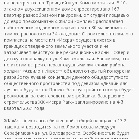
на перекрестке пр. Троицкий и ул. Комсомольская. В 10-
этажном двухсекционном доме спроектировано 167
квартир разнообразной панировки, от студий площадью
до евро-трехкомнатных. Жилой комплекс располагает
собственным подземным паркингом на 30 машиномест,
там же расположены 34 кладовые. Строительство жилого
комплекса на месте к/т «Искра» осуществляется в
границах отведенного земельного участка и не
затрагивает действующие рекреационные зоны - сквер и
детскую площадку на ул. Комсомольская. Напомним, что
по итогам встреч с неравнодушными жителями района
холдинг «Аквилон Инвест» объявил открытый конкурс на
разработку лучшей концепции данного общедоступного
общественного пространства под девизом «Дизайн для
лучшего будущего». Проект благоустройства сквера будет
реализован за счет средств застройщика. Завершение
строительства ЖК «Искра Park» запланировано на 4-й
квартал 2021 года.
ЖК «Art Line» класса бизнес-лайт общей площадью 13,2
тыс. кв. м возводится на пр. Ломоносова между ул.
Серафимовича и ул. Володарского. Особенностью будет