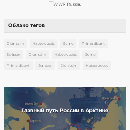
Облако тегов
Dignissim
Habeo quods
Sumo
Prima dicunt
Scripser
Dignissim
Habeo quods
Sumo
Prima dicunt
Scripser
Dignissim
Habeo quods
Главный путь России в Арктике