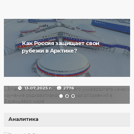
Ученые Арктического
Как Россия защищает свои
плавучего университета
рубежи в Арктике?
начали изучение
радиоактивности донных
отложений в Баренцевом
море
13.07.2025 г.
2776
Аналитика