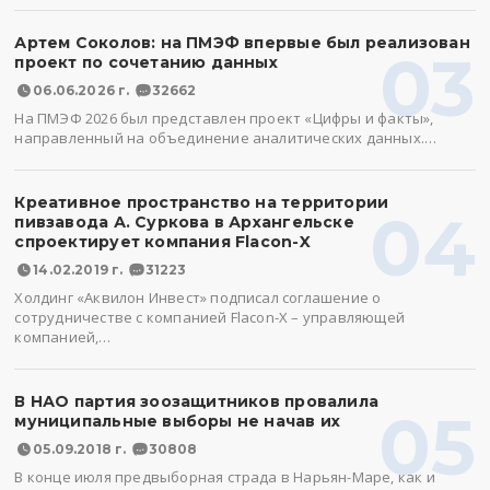
Артем Соколов: на ПМЭФ впервые был реализован
03
проект по сочетанию данных
06.06.2026 г.
32662
На ПМЭФ 2026 был представлен проект «Цифры и факты»,
направленный на объединение аналитических данных.…
Креативное пространство на территории
04
пивзавода А. Суркова в Архангельске
спроектирует компания Flacon-X
14.02.2019 г.
31223
Холдинг «Аквилон Инвест» подписал соглашение о
сотрудничестве с компанией Flacon-X – управляющей
компанией,…
В НАО партия зоозащитников провалила
05
муниципальные выборы не начав их
05.09.2018 г.
30808
В конце июля предвыборная страда в Нарьян-Маре, как и