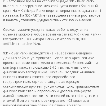
В настоящее время на стройплощадке ЖК «River Park»
выполнено погружение 70% свай, установлен башенный
кран. На ЖК «Искра Park» ведется кирпичная кладка стен 1-
го этажа. На ЖК «ART.line» завершена заливка ростверков
и начата установка фундаментных стеновых блоков.
Своими глазами увидеть, какие работы ведутся на
объекте можно в любое время на сайтах ЖК «River Park» -
riverpark29.ru, ЖК «Искра Park» - iskrapark29.ru, ЖК
«ART.line» - artline29.ru.
ЖК «River Park» возводится на набережной Северной
Двины в районе ул. Урицкого. Впервые в Архангельске
проект современного жилого комплекса бизнес-лайт– и
комфорт-класса площадью 34,5 тыс. кв. м выполнил
финский архитектор Юкка Тикканен. Холдинг «Аквилон
Инвест» привлек известного европейского
градостроителя, сделав ставку на авторскую
скандинавскую архитектурную концепцию, традиционное
финское качество и европейский уровень комфорта.
Жилой комплекс состоит 5-ти секций высотой в 7, 10 и 11
этажей. Всего в нем спроектировано 403 квартиры
разнообразной панировки, от студий до евро-