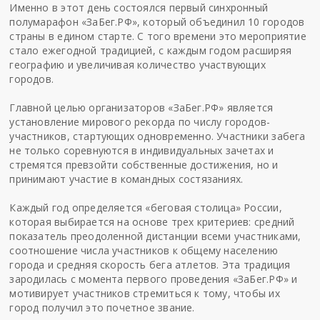
Именно в этот день состоялся первый синхронный
полумарафон «ЗаБег.РФ», который объединил 10 городов
страны в едином старте. С того времени это мероприятие
стало ежегодной традицией, с каждым годом расширяя
географию и увеличивая количество участвующих
городов.
Главной целью организаторов «ЗаБег.РФ» является
установление мирового рекорда по числу городов-
участников, стартующих одновременно. Участники забега
не только соревнуются в индивидуальных зачетах и
стремятся превзойти собственные достижения, но и
принимают участие в командных состязаниях.
Каждый год определяется «беговая столица» России,
которая выбирается на основе трех критериев: средний
показатель преодоленной дистанции всеми участниками,
соотношение числа участников к общему населению
города и средняя скорость бега атлетов. Эта традиция
зародилась с момента первого проведения «ЗаБег.РФ» и
мотивирует участников стремиться к тому, чтобы их
город получил это почетное звание.