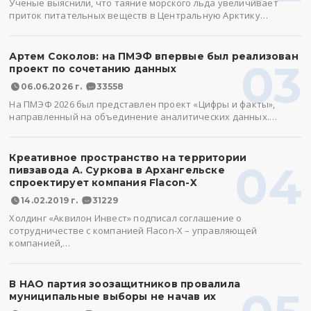
Ученые выяснили, что таяние морского льда увеличивает
приток питательных веществ в Центральную Арктику…
Артем Соколов: на ПМЭФ впервые был реализован
03
проект по сочетанию данных
06.06.2026 г.
33558
На ПМЭФ 2026 был представлен проект «Цифры и факты»,
направленный на объединение аналитических данных.…
Креативное пространство на территории
04
пивзавода А. Суркова в Архангельске
спроектирует компания Flacon-X
14.02.2019 г.
31229
Холдинг «Аквилон Инвест» подписал соглашение о
сотрудничестве с компанией Flacon-X – управляющей
компанией,…
В НАО партия зоозащитников провалила
муниципальные выборы не начав их