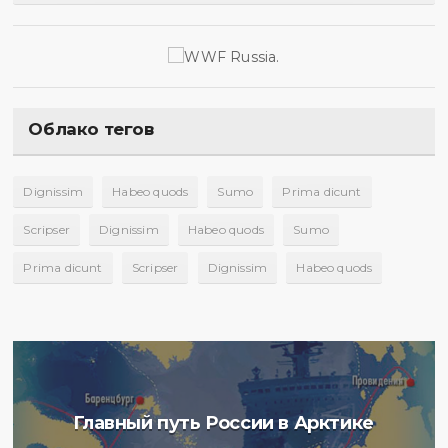
Облако тегов
Dignissim
Habeo quods
Sumo
Prima dicunt
Scripser
Dignissim
Habeo quods
Sumo
Prima dicunt
Scripser
Dignissim
Habeo quods
Главный путь России в Арктике