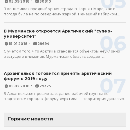
05
05.09.2018 г.
30810
В конце июля предвыборная страда в Нарьян-Маре, как и
погода была не по северному жаркой. Ненецкий избирком…
В Мурманске откроется Арктический "супер-
06
университет"
15.01.2018 г.
29694
С учетом того, что Арктика становится объектом неуклонно
растущего внимания, Мурманская область создает…
Архангельск готовится принять арктический
07
форум в 2019 году
05.02.2018 г.
29325
В Архангельске прошло заседание рабочей группы по
подготовке города к форуму «Арктика — территория диалога».
…
Горячие новости