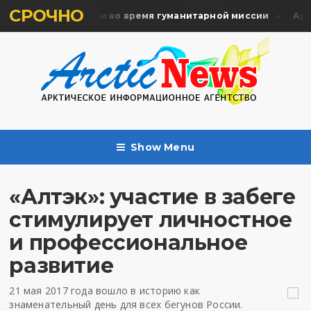
СРОЧНО
ять жертв почтили во время гуманитарной миссии
Архан
Show Menu
«Алтэк»: участие в забеге
стимулирует личностное
и профессиональное
развитие
21 мая 2017 года вошло в историю как
знаменательный день для всех бегунов России.