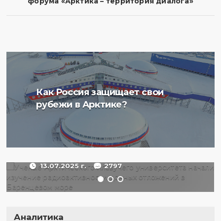
форума «Арктика – территория диалога»
Ученые Арктического
Как Россия защищает свои
плавучего университета
рубежи в Арктике?
начали изучение
радиоактивности донных
отложений в Баренцевом
море
13.07.2025 г.
2797
Аналитика