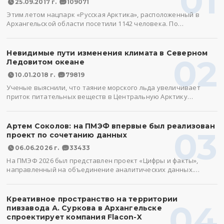
01
25.09.2017 г.
109071
Этим летом нацпарк «Русская Арктика», расположенный в
Архангельской области посетили 1142 человека. По…
Невидимые пути изменения климата в Северном
02
Ледовитом океане
10.01.2018 г.
79819
Ученые выяснили, что таяние морского льда увеличивает
приток питательных веществ в Центральную Арктику…
Артем Соколов: на ПМЭФ впервые был реализован
03
проект по сочетанию данных
06.06.2026 г.
33433
На ПМЭФ 2026 был представлен проект «Цифры и факты»,
направленный на объединение аналитических данных.…
Креативное пространство на территории
04
пивзавода А. Суркова в Архангельске
спроектирует компания Flacon-X