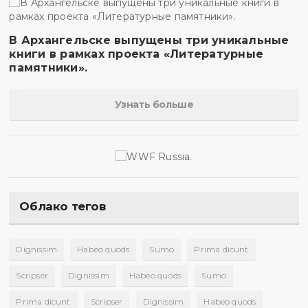
В Архангельске выпущены три уникальные
книги в рамках проекта «Литературные
памятники».
Узнать больше
Облако тегов
Dignissim
Habeo quods
Sumo
Prima dicunt
Scripser
Dignissim
Habeo quods
Sumo
Prima dicunt
Scripser
Dignissim
Habeo quods