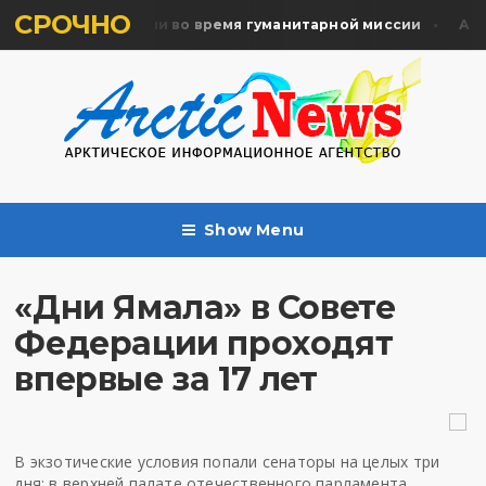
СРОЧНО
ть жертв почтили во время гуманитарной миссии
Архан
Show Menu
«Дни Ямала» в Совете
Федерации проходят
впервые за 17 лет
В экзотические условия попали сенаторы на целых три
дня: в верхней палате отечественного парламента