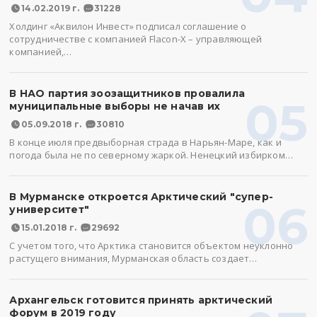
14.02.2019 г.
31228
Холдинг «Аквилон Инвест» подписал соглашение о
сотрудничестве с компанией Flacon-X – управляющей
компанией,…
В НАО партия зоозащитников провалила
05
муниципальные выборы не начав их
05.09.2018 г.
30810
В конце июля предвыборная страда в Нарьян-Маре, как и
погода была не по северному жаркой. Ненецкий избирком…
В Мурманске откроется Арктический "супер-
06
университет"
15.01.2018 г.
29692
С учетом того, что Арктика становится объектом неуклонно
растущего внимания, Мурманская область создает…
Архангельск готовится принять арктический
форум в 2019 году