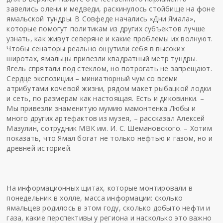
завелись олени и медведи, раскинулось стойбище на фоне
ямальской тундры. В Совфеде начались «Дни Ямала»,
которые помогут политикам из других субъектов лучше
узнать, как живут северяне и какие проблемы их волнуют.
Чтобы сенаторы реально ощутили себя в высоких
широтах, ямальцы привезли квадратный метр тундры.
Ягель спрятали под стеклом, но потрогать не запрещают.
Сердце экспозиции – миниатюрный чум со всеми
атрибутами кочевой жизни, рядом макет рыбацкой лодки
и сеть, по размерам как настоящая. Есть и диковинки. –
Мы привезли знаменитую мумию мамонтенка Любы и
много других артефактов из музея, – рассказал Алексей
Мазулин, сотрудник МВК им. И. С. Шемановского. – Хотим
показать, что Ямал богат не только нефтью и газом, но и
древней историей.
На информационных щитах, которые монтировали в
понедельник в холле, масса информации: сколько
ямальцев родилось в этом году, сколько добыто нефти и
газа, какие перспективы у региона и насколько это важно