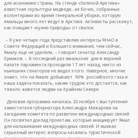
для экономики страны. На стенде «Зеленой Арктики»
известная скульптура медведя…из бочек, собранных
волонтерами во время генеральной уборки, которую
ямальцы много лет ведут в Арктике. Активисты расскажут,
как очищают «кухню природы» от свалок.
– Я уже четыре года представляю интересы ЯНАО в
Совете Федераций и большего внимания, чем сейчас,
Ямалу еще не уделяли, – говорит сенатор Александр
Ермаков. – В последний раз ямальские дни в верхней
палате парламента проходили 17 лет назад, никто из
нынешних сенаторов не видел этого. Наверное, многие
знают, что на Ямале добывают 90% российского газа и
наша задача показать, каким трудом это достается, как
тяжело живется людям на Крайнем Севере.
Деловая программа началась 20 ноября с выступления
заместителя губернатора Александра Мажарова на
заседании комитета по развитию международных связей.
Он посвятил доклад проектам, которые инициирует Ямал
для налаживания международных связей. И вызвал
серьезный интерес: вопросы касались туристической