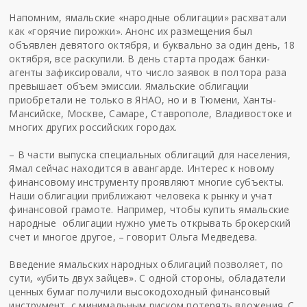
Напомним, ямальские «народные облигации» расхватали
как «горячие пирожки». Анонс их размещения был
объявлен девятого октября, и буквально за один день, 18
октября, все раскупили. В день старта продаж банки-
агенты зафиксировали, что число заявок в полтора раза
превышает объем эмиссии. Ямальские облигации
приобретали не только в ЯНАО, но и в Тюмени, Ханты-
Мансийске, Москве, Самаре, Ставрополе, Владивостоке и
многих других российских городах.
– В части выпуска специальных облигаций для населения,
Ямал сейчас находится в авангарде. Интерес к новому
финансовому инструменту проявляют многие субъекты.
Наши облигации приближают человека к рынку и учат
финансовой грамоте. Например, чтобы купить ямальские
народные облигации нужно уметь открывать брокерский
счет и многое другое, – говорит Ольга Медведева.
Введение ямальских народных облигаций позволяет, по
сути, «убить двух зайцев». С одной стороны, обладатели
ценных бумаг получили высокодоходный финансовый
инструмент, с минимальным риском потерять вложения. С