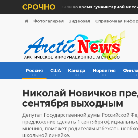
СРОЧНО
Память жертв почтили во время гуманитарной миссии
Фотогалерея
Видеозал
Справочная инфо
Россия
США
Канада
Норвегия
Финля
Николай Новичков пред
сентября выходным
Депутат Государственной думы Российской Ф
предложение сделать 1 сентября официальным
мнению, поможет родителям избежать необход
школьной линейке.