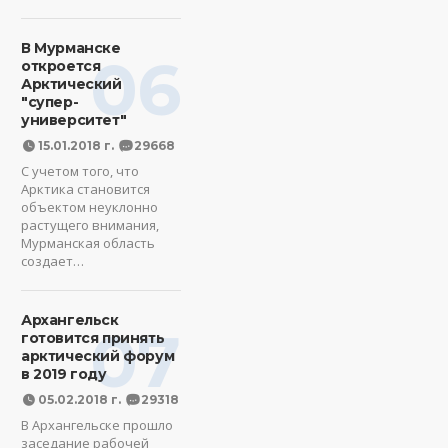
В Мурманске
06
откроется
Арктический
"супер-
университет"
15.01.2018 г.
29668
С учетом того, что
Арктика становится
объектом неуклонно
растущего внимания,
Мурманская область
создает…
Архангельск
07
готовится принять
арктический форум
в 2019 году
05.02.2018 г.
29318
В Архангельске прошло
заседание рабочей