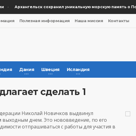
Архангельск сохранил уникальную морскую память о Побе
рмация
Полезная информация
Наша миссия
Контакты
ндия
Дания
Швеция
Исландия
лагает сделать 1
едерации Николай Новичков выдвинул
 выходным днем. Это нововведение, по его
имости отпрашиваться с работы для участия в