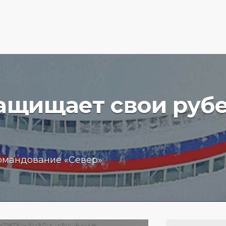
защищает свои руб
вучего
Бизнес
омандование «Север»
чение
обещан
пробле
 море
кредит
15.01.202