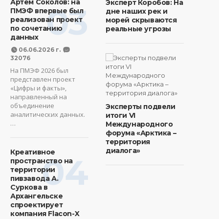
Артем Соколов: на
Эксперт Коробов: На
03
ПМЭФ впервые был
дне наших рек и
реализован проект
морей скрываются
по сочетанию
реальные угрозы
данных
06.06.2026 г.
32076
На ПМЭФ 2026 был
представлен проект
«Цифры и факты»,
направленный на
объединение
Эксперты подвели
аналитических данных.
итоги VI
…
Международного
форума «Арктика –
территория
диалога»
Креативное
04
пространство на
территории
пивзавода А.
Суркова в
Архангельске
спроектирует
компания Flacon-X