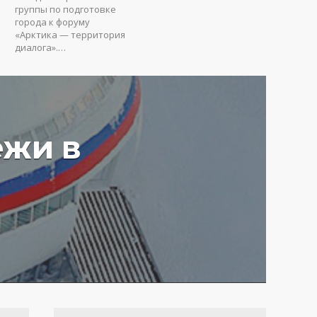
группы по подготовке
города к форуму
«Арктика — территория
диалога».…
ежи в
у вредят пустые
ия: Юрий Коробов о
мах чрезмерного
ования в РФ
4 г.
3634