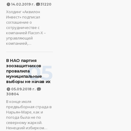
14.02.2019 г.
31220
Холдинг «Аквилон
Инвест» подписал
соглашение о
сотрудничестве с
компанией Flacon-X –
управляющей
компанией,…
В НАО партия
05
зоозащитников
провалила
муниципальные
выборы не начав их
05.09.2018 г.
30804
В конце июля
предвыборная страда в
Нарьян-Маре, как и
погода была не по
северному жаркой.
Ненецкий избирком…