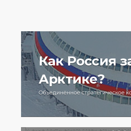
Как Россия 
Арктике?
Ученые Арктического пла
Объединённое стратегическое к
университета начали изу
радиоактивности донных
отложений в Баренцевом
13.07.2025 г.
2758