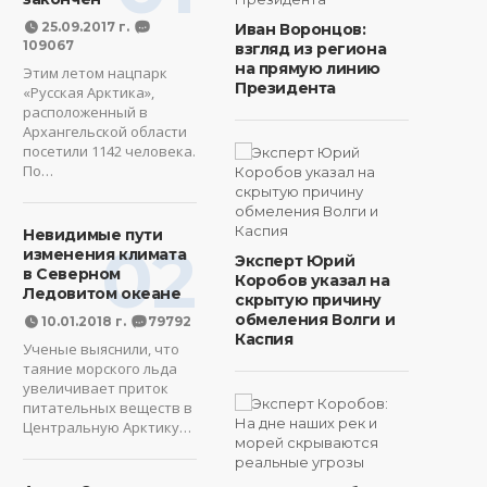
25.09.2017 г.
Иван Воронцов:
109067
взгляд из региона
на прямую линию
Этим летом нацпарк
Президента
«Русская Арктика»,
расположенный в
Архангельской области
посетили 1142 человека.
По…
Невидимые пути
02
изменения климата
Эксперт Юрий
в Северном
Коробов указал на
Ледовитом океане
скрытую причину
обмеления Волги и
10.01.2018 г.
79792
Каспия
Ученые выяснили, что
таяние морского льда
увеличивает приток
питательных веществ в
Центральную Арктику…