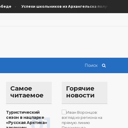
де
Успехи школьников из Архангельска получили поддерж
Самое
Горячие
читаемое
новости
Туристический
01
сезон в нацпарке
«Русская Арктика»
закончен