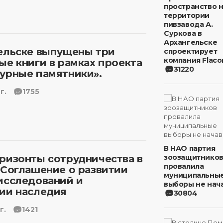
пространство 
территории
пивзавода А.
Суркова в
Архангельске
ельске выпущены три
спроектирует
компания Flaco
ые книги в рамках проекта
31220
урные памятники».
г.
1755
В НАО партия
ризонты сотрудничества в
зоозащитнико
провалила
 Соглашение о развитии
муниципальны
исследований и
выборы не нача
ии наследия
30804
г.
1421