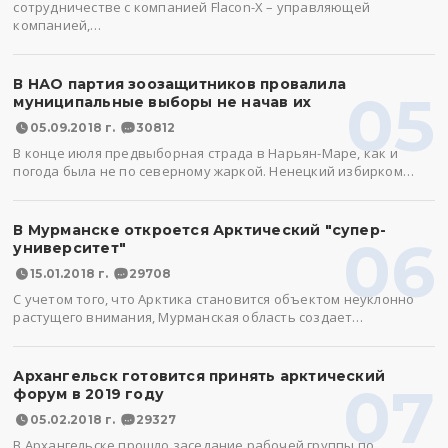
сотрудничестве с компанией Flacon-X – управляющей
компанией,…
В НАО партия зоозащитников провалила
05
муниципальные выборы не начав их
05.09.2018 г.
30812
В конце июля предвыборная страда в Нарьян-Маре, как и
погода была не по северному жаркой. Ненецкий избирком…
В Мурманске откроется Арктический "супер-
06
университет"
15.01.2018 г.
29708
С учетом того, что Арктика становится объектом неуклонно
растущего внимания, Мурманская область создает…
Архангельск готовится принять арктический
07
форум в 2019 году
05.02.2018 г.
29327
В Архангельске прошло заседание рабочей группы по