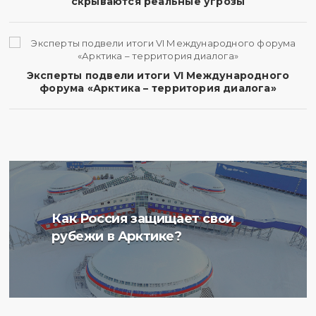
скрываются реальные угрозы
Эксперты подвели итоги VI Международного
форума «Арктика – территория диалога»
Ученые Арктического
Как Россия защищает свои
плавучего университета
рубежи в Арктике?
начали изучение
радиоактивности донных
отложений в Баренцевом
море