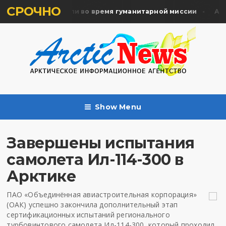
СРОЧНО
ять жертв почтили во время гуманитарной миссии
Архан
Show Menu
Завершены испытания
самолета Ил-114-300 в
Арктике
ПАО «Объединённая авиастроительная корпорация»
(ОАК) успешно закончила дополнительный этап
сертификационных испытаний регионального
турбовинтового самолета Ил-114-300, который проходил