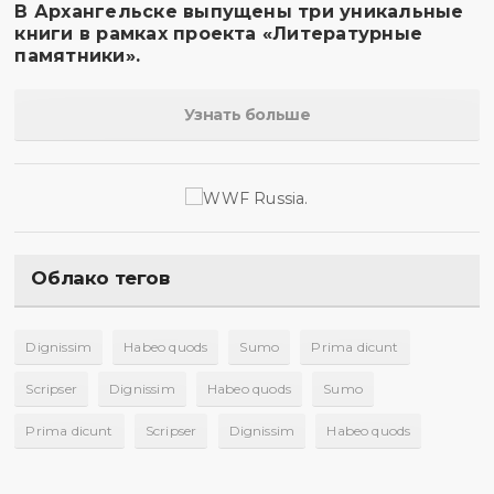
В Архангельске выпущены три уникальные
книги в рамках проекта «Литературные
памятники».
Узнать больше
Облако тегов
Dignissim
Habeo quods
Sumo
Prima dicunt
Scripser
Dignissim
Habeo quods
Sumo
Prima dicunt
Scripser
Dignissim
Habeo quods