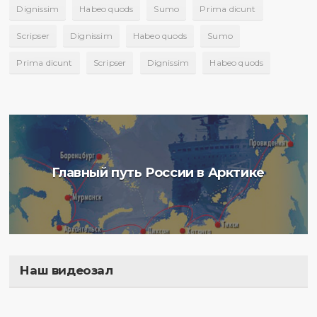
Dignissim
Habeo quods
Sumo
Prima dicunt
Scripser
Dignissim
Habeo quods
Sumo
Prima dicunt
Scripser
Dignissim
Habeo quods
Главный путь России в Арктике
Наш видеозал
Полигон