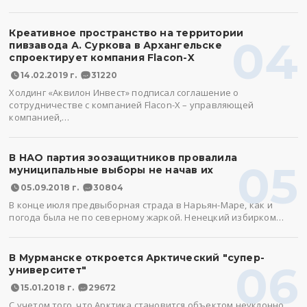
Креативное пространство на территории
04
пивзавода А. Суркова в Архангельске
спроектирует компания Flacon-X
14.02.2019 г.
31220
Холдинг «Аквилон Инвест» подписал соглашение о
сотрудничестве с компанией Flacon-X – управляющей
компанией,…
В НАО партия зоозащитников провалила
05
муниципальные выборы не начав их
05.09.2018 г.
30804
В конце июля предвыборная страда в Нарьян-Маре, как и
погода была не по северному жаркой. Ненецкий избирком…
В Мурманске откроется Арктический "супер-
06
университет"
15.01.2018 г.
29672
С учетом того, что Арктика становится объектом неуклонно