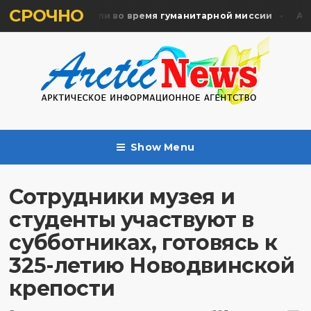
СРОЧНО
ять жертв почтили во время гуманитарной миссии
Арха
Show Menu
Сотрудники музея и
студенты участвуют в
субботниках, готовясь к
325-летию Новодвинской
крепости