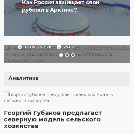
Ученые Арктического
Как Россия защищает свои
плавучего университета
рубежи в Арктике?
начали изучение
радиоактивности донных
отложений в Баренцевом
море
13.07.2025 г.
2762
Аналитика
Георгий Губанов предлагает
северную модель сельского
хозяйства