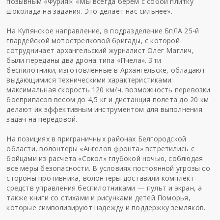
позывным «Фурия»: «Мы всегда берем с собой плитку
шоколада на задания. Это делает нас сильнее».
На Купянское направление, в подразделение БпЛА 25-й
гвардейской мотострелковой бригады, с которой
сотрудничает архангельский журналист Олег Маглич,
были переданы два дрона типа «Пчела». Эти
беспилотники, изготовленные в Архангельске, обладают
выдающимися техническими характеристиками:
максимальная скорость 120 км/ч, возможность перевозки
боеприпасов весом до 4,5 кг и дистанция полета до 20 км
делают их эффективным инструментом для выполнения
задач на передовой.
На позициях в приграничных районах Белгородской
области, волонтеры «Ангелов фронта» встретились с
бойцами из расчета «Сокол» глубокой ночью, соблюдая
все меры безопасности. В условиях постоянной угрозы со
стороны противника, волонтеры доставили комплект
средств управления беспилотниками — пульт и экран, а
также книги со стихами и рисунками детей Поморья,
которые символизируют надежду и поддержку земляков.