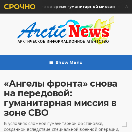
СРОЧНО
ять жертв почтили во время гуманитарной миссии
Архан
Show Menu
«Ангелы фронта» снова
на передовой:
гуманитарная миссия в
зоне СВО
В условиях сложной гуманитарной обстановки,
созданной вследствие специальной военной операции,