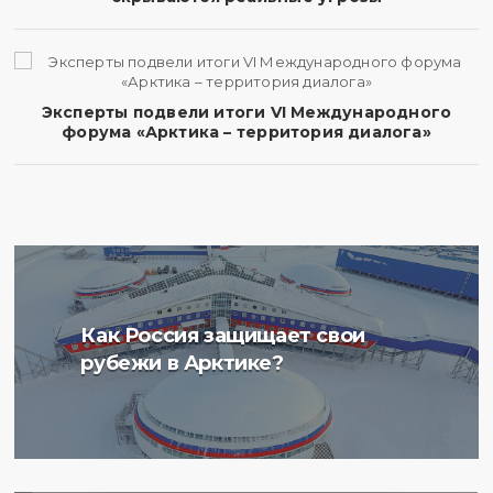
Эксперты подвели итоги VI Международного
форума «Арктика – территория диалога»
Ученые Арктического
Как Россия защищает свои
плавучего университета
рубежи в Арктике?
начали изучение
радиоактивности донных
отложений в Баренцевом
море