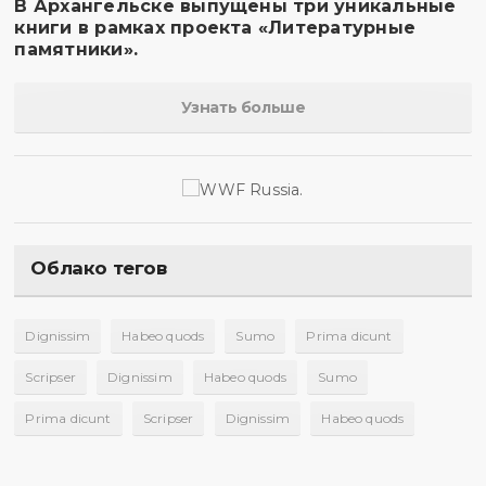
В Архангельске выпущены три уникальные
книги в рамках проекта «Литературные
памятники».
Узнать больше
Облако тегов
Dignissim
Habeo quods
Sumo
Prima dicunt
Scripser
Dignissim
Habeo quods
Sumo
Prima dicunt
Scripser
Dignissim
Habeo quods