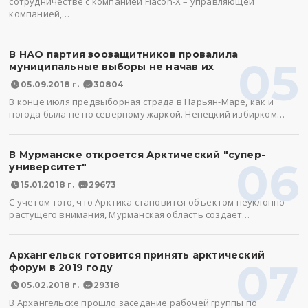
сотрудничестве с компанией Flacon-X – управляющей
компанией,…
В НАО партия зоозащитников провалила
05
муниципальные выборы не начав их
05.09.2018 г.
30804
В конце июля предвыборная страда в Нарьян-Маре, как и
погода была не по северному жаркой. Ненецкий избирком…
В Мурманске откроется Арктический "супер-
06
университет"
15.01.2018 г.
29673
С учетом того, что Арктика становится объектом неуклонно
растущего внимания, Мурманская область создает…
Архангельск готовится принять арктический
07
форум в 2019 году
05.02.2018 г.
29318
В Архангельске прошло заседание рабочей группы по