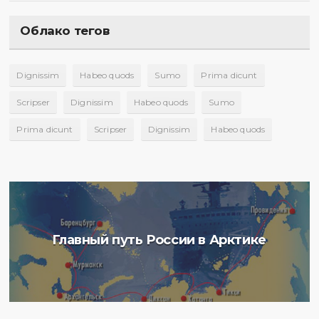
Облако тегов
Dignissim
Habeo quods
Sumo
Prima dicunt
Scripser
Dignissim
Habeo quods
Sumo
Prima dicunt
Scripser
Dignissim
Habeo quods
Главный путь России в Арктике