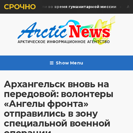
СРОЧНО
ять жертв почтили во время гуманитарной миссии
Арха
Show Menu
Архангельск вновь на
передовой: волонтеры
«Ангелы фронта»
отправились в зону
специальной военной