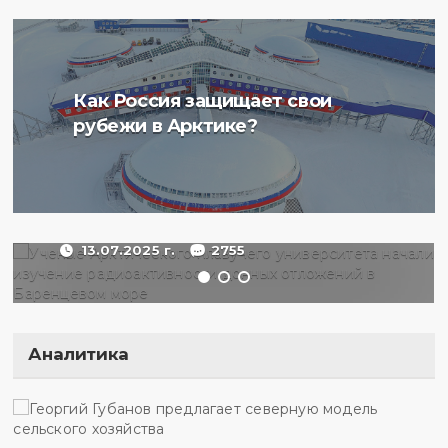
Ученые Арктического
Как Россия защищает свои
плавучего университета
рубежи в Арктике?
начали изучение
радиоактивности донных
отложений в Баренцевом
море
13.07.2025 г.
2755
Аналитика