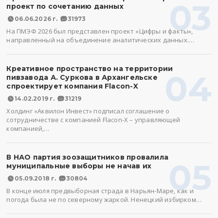
03
проект по сочетанию данных
06.06.2026 г.
31973
На ПМЭФ 2026 был представлен проект «Цифры и факты»,
направленный на объединение аналитических данных.…
Креативное пространство на территории
04
пивзавода А. Суркова в Архангельске
спроектирует компания Flacon-X
14.02.2019 г.
31219
Холдинг «Аквилон Инвест» подписал соглашение о
сотрудничестве с компанией Flacon-X – управляющей
компанией,…
В НАО партия зоозащитников провалила
05
муниципальные выборы не начав их
05.09.2018 г.
30804
В конце июля предвыборная страда в Нарьян-Маре, как и
погода была не по северному жаркой. Ненецкий избирком…