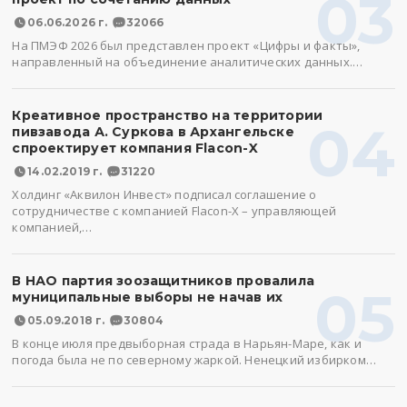
03
06.06.2026 г.
32066
На ПМЭФ 2026 был представлен проект «Цифры и факты»,
направленный на объединение аналитических данных.…
Креативное пространство на территории
04
пивзавода А. Суркова в Архангельске
спроектирует компания Flacon-X
14.02.2019 г.
31220
Холдинг «Аквилон Инвест» подписал соглашение о
сотрудничестве с компанией Flacon-X – управляющей
компанией,…
В НАО партия зоозащитников провалила
05
муниципальные выборы не начав их
05.09.2018 г.
30804
В конце июля предвыборная страда в Нарьян-Маре, как и
погода была не по северному жаркой. Ненецкий избирком…