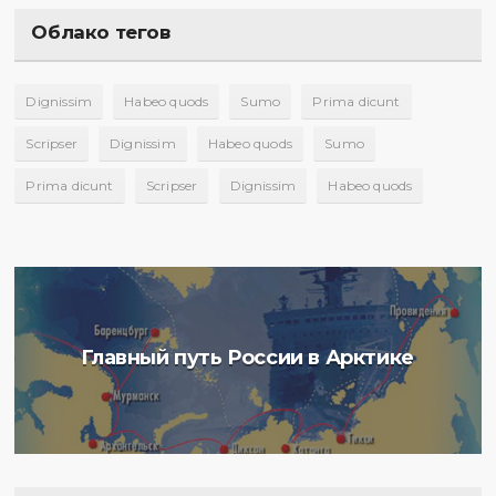
Облако тегов
Dignissim
Habeo quods
Sumo
Prima dicunt
Scripser
Dignissim
Habeo quods
Sumo
Prima dicunt
Scripser
Dignissim
Habeo quods
Главный путь России в Арктике