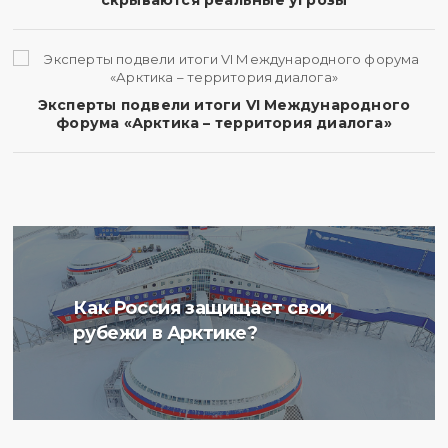
скрываются реальные угрозы
Эксперты подвели итоги VI Международного
форума «Арктика – территория диалога»
Ученые Арктического
Как Россия защищает свои
плавучего университета
рубежи в Арктике?
начали изучение
радиоактивности донных
отложений в Баренцевом
море