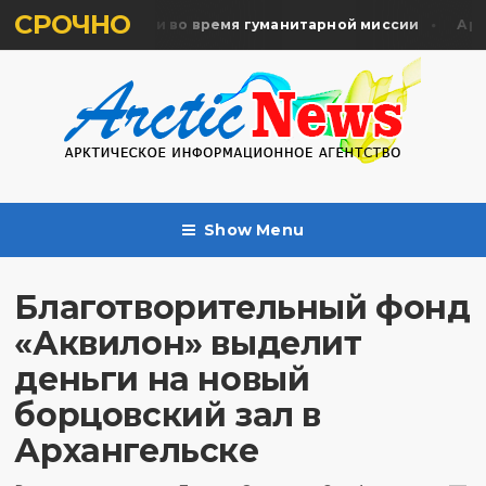
СРОЧНО
ть жертв почтили во время гуманитарной миссии
Архан
Show Menu
Благотворительный фонд
«Аквилон» выделит
деньги на новый
борцовский зал в
Архангельске