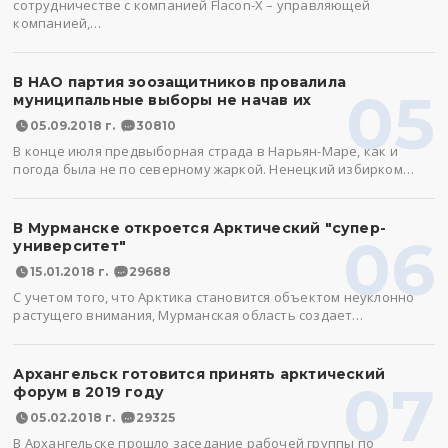
сотрудничестве с компанией Flacon-X – управляющей
компанией,…
В НАО партия зоозащитников провалила
05
муниципальные выборы не начав их
05.09.2018 г.
30810
В конце июля предвыборная страда в Нарьян-Маре, как и
погода была не по северному жаркой. Ненецкий избирком…
В Мурманске откроется Арктический "супер-
06
университет"
15.01.2018 г.
29688
С учетом того, что Арктика становится объектом неуклонно
растущего внимания, Мурманская область создает…
Архангельск готовится принять арктический
07
форум в 2019 году
05.02.2018 г.
29325
В Архангельске прошло заседание рабочей группы по