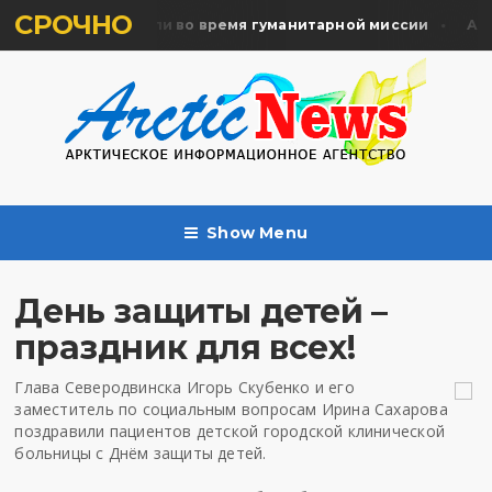
СРОЧНО
ять жертв почтили во время гуманитарной миссии
Арха
Show Menu
День защиты детей –
праздник для всех!
Глава Северодвинска Игорь Скубенко и его
заместитель по социальным вопросам Ирина Сахарова
поздравили пациентов детской городской клинической
больницы с Днём защиты детей.