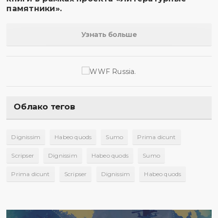
памятники».
Узнать больше
Облако тегов
Dignissim
Habeo quods
Sumo
Prima dicunt
Scripser
Dignissim
Habeo quods
Sumo
Prima dicunt
Scripser
Dignissim
Habeo quods