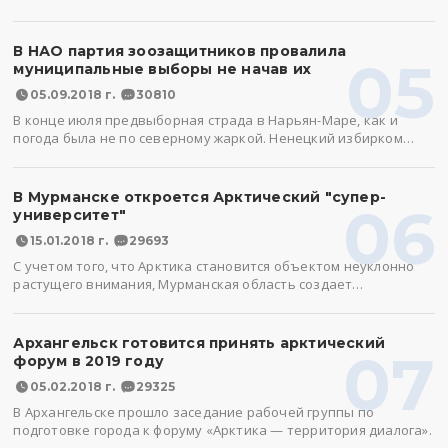
В НАО партия зоозащитников провалила
05
муниципальные выборы не начав их
05.09.2018 г.
30810
В конце июля предвыборная страда в Нарьян-Маре, как и
погода была не по северному жаркой. Ненецкий избирком…
В Мурманске откроется Арктический "супер-
06
университет"
15.01.2018 г.
29693
С учетом того, что Арктика становится объектом неуклонно
растущего внимания, Мурманская область создает…
Архангельск готовится принять арктический
07
форум в 2019 году
05.02.2018 г.
29325
В Архангельске прошло заседание рабочей группы по
подготовке города к форуму «Арктика — территория диалога».