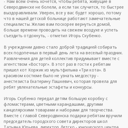
- Нам всем очень хочется, чтобы ребята, живущие в
Северодвинске не болели, а если так случится, то быстрее
выздоравливали. Уверен, все у вас будет хорошо, потому
что в нашей детской больнице работают замечательные
специалисты. Желаю вам поскорее вернуться домой,
больше времени проводить на свежем воздухе и успеть
съездить отдохнуть, - отметил Игорь Скубенко.
В учреждении давно стало доброй традицией собирать
всех подопечных в первый день лета на веселый праздник.
Развлечения для детей коллектив придумывает вместе с
агентством «Восторг». В этот раз в гости к ребятам
пришел кот Коржик из мультфильма «Три кота». В
красивом костюме было не узнать медсестру -
анестезиста Екатерину Пашкевич, которая провела для
ребят увлекательные эстафеты и конкурсы.
Игорь Скубенко передал детям большую коробку с
фломастерами, цветными карандашами, другими
канцелярскими товарами и наборами для творчества.
Вместе с главой Северодвинска подарки ребятам вручили
председатель городского совета директоров школ
Татьяна Юрьева, директор Детско - юношеского центра