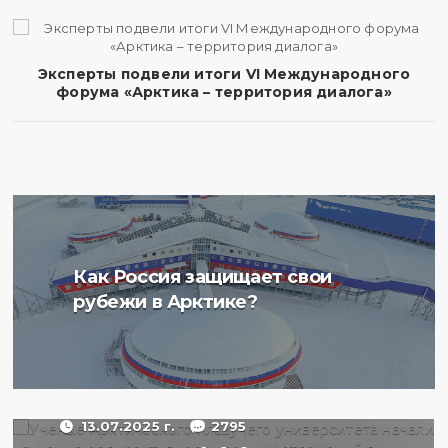
Эксперты подвели итоги VI Международного
форума «Арктика – территория диалога»
Ученые Арктического
Как Россия защищает свои
плавучего университета
рубежи в Арктике?
начали изучение
радиоактивности донных
отложений в Баренцевом
море
13.07.2025 г.
2795