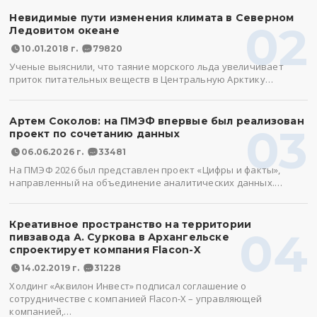
Невидимые пути изменения климата в Северном
02
Ледовитом океане
10.01.2018 г.
79820
Ученые выяснили, что таяние морского льда увеличивает
приток питательных веществ в Центральную Арктику…
Артем Соколов: на ПМЭФ впервые был реализован
03
проект по сочетанию данных
06.06.2026 г.
33481
На ПМЭФ 2026 был представлен проект «Цифры и факты»,
направленный на объединение аналитических данных.…
Креативное пространство на территории
04
пивзавода А. Суркова в Архангельске
спроектирует компания Flacon-X
14.02.2019 г.
31228
Холдинг «Аквилон Инвест» подписал соглашение о
сотрудничестве с компанией Flacon-X – управляющей
компанией,…