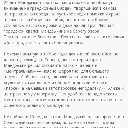
20 лет Мандрыкин торговал квартирами и не обращал
внимание на грандиозный бардак, творящийся в самом
центре своего города. На пустыре среди помойки и срача
паслись стаи бродячих собак, пьянствовали бомжи,
случались массовые драки и даже нашли труп. Филиал
городской свалки Мандрыкина на берегу озера
Театральное не беспокоил. Пока не нашлись те, кто решил
облагородить эту часть Северодвинска.
Почему намытую в 1970-е годы для жилой застройки, но
давно пустующую в Северодвинске территорию
Мандрыкин решил объявить парком, да ещё и
«Центральным» — неясно. Вероятно, для большего
пафоса. Сейчас его подельники начали устраивать
«гуляния» с самоваром и сбором подписей. Но не в
«парке», а на бывшей автопарковке неподалёку — ближе к
центральному универмагу. Там удобнее: не надо искать
место между зарослями гнилого старого ивняка и густого
осинового больного молодняка.
Не набрав и 20 подписантов, Мандрыкин решил провести в
Северодвинске референдум, но даже не сумел толком