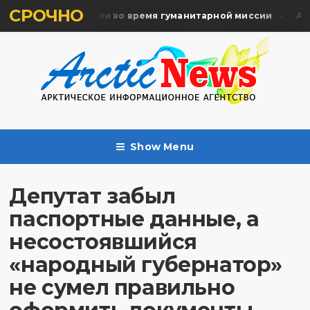
СРОЧНО
ять жертв почтили во время гуманитарной миссии
Арха
Show Menu
Депутат забыл
паспортные данные, а
несостоявшийся
«народный губернатор»
не сумел правильно