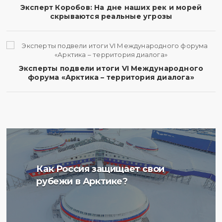
Эксперт Коробов: На дне наших рек и морей
скрываются реальные угрозы
Эксперты подвели итоги VI Международного
форума «Арктика – территория диалога»
Ученые Арктического
Как Россия защищает свои
плавучего университета
рубежи в Арктике?
начали изучение
радиоактивности донных
отложений в Баренцевом