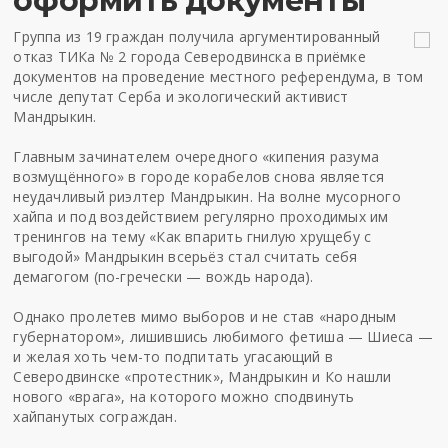
оформить документы
Группа из 19 граждан получила аргументированный
отказ ТИКа № 2 города Северодвинска в приёмке
документов на проведение местного референдума, в том
числе депутат Серба и экологический активист
Мандрыкин.
Главным зачинателем очередного «кипения разума
возмущённого» в городе корабелов снова является
неудачливый риэлтер Мандрыкин. На волне мусорного
хайпа и под воздействием регулярно проходимых им
тренингов на тему «Как впарить гнилую хрущебу с
выгодой» Мандрыкин всерьёз стал считать себя
демагогом (по-гречески — вождь народа).
Однако пролетев мимо выборов и не став «народным
губернатором», лишившись любимого фетиша — Шиеса —
и желая хоть чем-то подпитать угасающий в
Северодвинске «протестник», Мандрыкин и Ко нашли
нового «врага», на которого можно сподвинуть
хайпанутых сограждан.