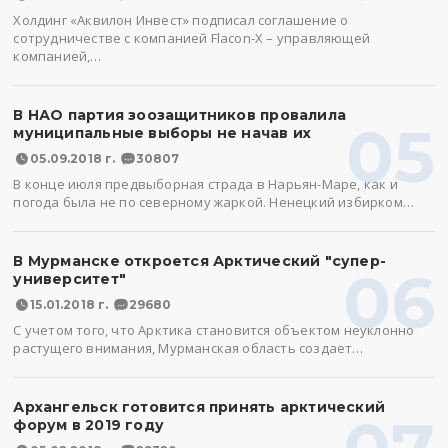
Холдинг «Аквилон Инвест» подписал соглашение о
сотрудничестве с компанией Flacon-X – управляющей
компанией,…
В НАО партия зоозащитников провалила
05
муниципальные выборы не начав их
05.09.2018 г.
30807
В конце июля предвыборная страда в Нарьян-Маре, как и
погода была не по северному жаркой. Ненецкий избирком…
В Мурманске откроется Арктический "супер-
06
университет"
15.01.2018 г.
29680
С учетом того, что Арктика становится объектом неуклонно
растущего внимания, Мурманская область создает…
Архангельск готовится принять арктический
форум в 2019 году