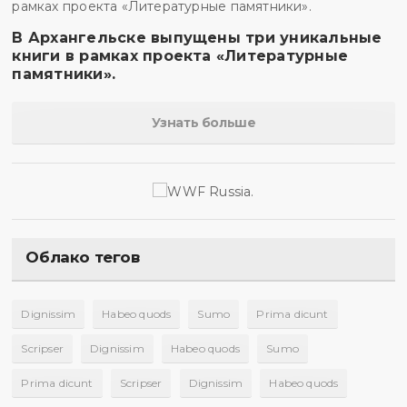
В Архангельске выпущены три уникальные
книги в рамках проекта «Литературные
памятники».
Узнать больше
Облако тегов
Dignissim
Habeo quods
Sumo
Prima dicunt
Scripser
Dignissim
Habeo quods
Sumo
Prima dicunt
Scripser
Dignissim
Habeo quods