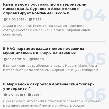
Креативное пространство на территории
04
пивзавода А. Суркова в Архангельске
спроектирует компания Flacon-X
14.02.2019 г.
31223
Холдинг «Аквилон Инвест» подписал соглашение о
сотрудничестве с компанией Flacon-X – управляющей
компанией,…
В НАО партия зоозащитников провалила
05
муниципальные выборы не начав их
05.09.2018 г.
30808
В конце июля предвыборная страда в Нарьян-Маре, как и
погода была не по северному жаркой. Ненецкий избирком…
В Мурманске откроется Арктический "супер-
06
университет"
15.01.2018 г.
29684
С учетом того, что Арктика становится объектом неуклонно
растущего внимания, Мурманская область создает…