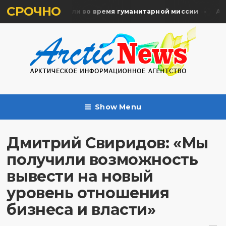
СРОЧНО
ять жертв почтили во время гуманитарной миссии
Арха
Show Menu
Дмитрий Свиридов: «Мы
получили возможность
вывести на новый
уровень отношения
бизнеса и власти»