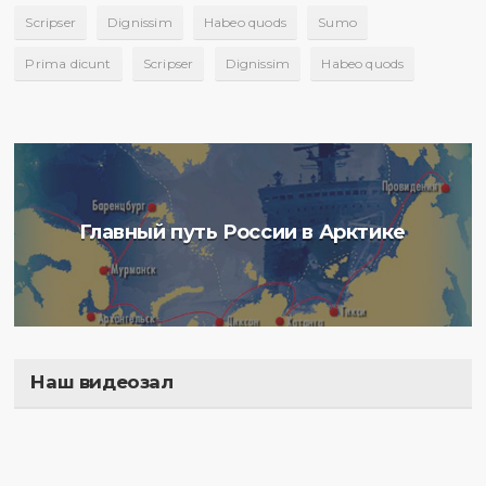
Scripser
Dignissim
Habeo quods
Sumo
Prima dicunt
Scripser
Dignissim
Habeo quods
Главный путь России в Арктике
Наш видеозал
Полигон