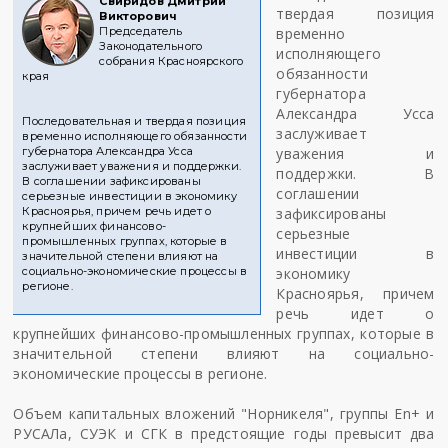
Свиридов Дмитрий
твердая позиция
Викторович
Председатель
временно
Законодательного
исполняющего
собрания Красноярского
обязанности
края
губернатора
Александра Усса
Последовательная и твердая позиция
заслуживает
временно исполняющего обязанности
губернатора Александра Усса
уважения и
заслуживает уважения и поддержки.
поддержки. В
В соглашении зафиксированы
соглашении
серьезные инвестиции в экономику
Красноярья, причем речь идет о
зафиксированы
крупнейших финансово-
серьезные
промышленных группах, которые в
инвестиции в
значительной степени влияют на
социально-экономические процессы в
экономику
регионе.
Красноярья, причем
речь идет о
крупнейших финансово-промышленных группах, которые в
значительной степени влияют на социально-
экономические процессы в регионе.
Объем капитальных вложений "Норникеля", группы En+ и
РУСАЛа, СУЭК и СГК в предстоящие годы превысит два