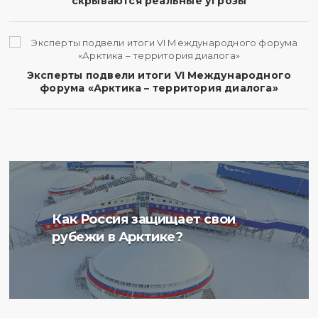
скрываются реальные угрозы
Эксперты подвели итоги VI Международного
форума «Арктика – территория диалога»
Ученые Арктического
Как Россия защищает свои
плавучего университета
рубежи в Арктике?
начали изучение
радиоактивности донных
отложений в Баренцевом
море