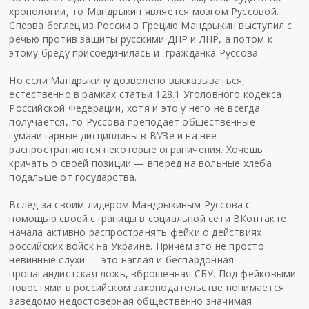
хронологии, то Мандрыкин является мозгом Руссовой.
Сперва беглец из России в Грецию Мандрыкин выступил с
речью против защиты русскими ДНР и ЛНР, а потом к
этому бреду присоединилась и гражданка Руссова.
Но если Мандрыкину дозволено высказываться,
естественно в рамках статьи 128.1 Уголовного кодекса
Российской Федерации, хотя и это у него не всегда
получается, то Руссова преподаёт общественные
гуманитарные дисциплины в ВУЗе и на нее
распространяются некоторые ограничения. Хочешь
кричать о своей позиции — вперед на вольные хлеба
подальше от государства.
Вслед за своим лидером Мандрыкиным Руссова с
помощью своей страницы в социальной сети ВКонтакте
начала активно распространять фейки о действиях
российских войск на Украине. Причём это не просто
невинные слухи — это наглая и беспардонная
пропагандистская ложь, вброшенная СБУ. Под фейковыми
новостями в российском законодательстве понимается
заведомо недостоверная общественно значимая