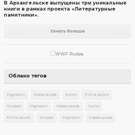
В Архангельске выпущены три уникальные
книги в рамках проекта «Литературные
памятники».
Узнать больше
Облако тегов
Dignissim
Habeo quods
Sumo
Prima dicunt
Scripser
Dignissim
Habeo quods
Sumo
Prima dicunt
Scripser
Dignissim
Habeo quods