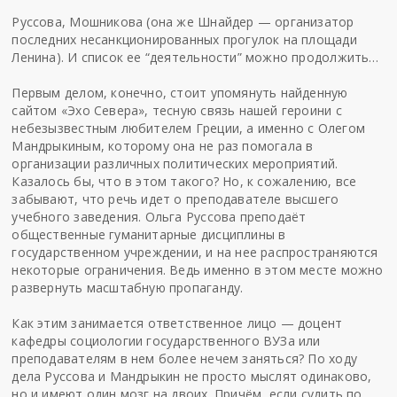
Руссова, Мошникова (она же Шнайдер — организатор
последних несанкционированных прогулок на площади
Ленина). И список ее “деятельности” можно продолжить…
Первым делом, конечно, стоит упомянуть
найденную
сайтом «Эхо Севера»
, тесную связь нашей героини с
небезызвестным любителем Греции, а именно с Олегом
Мандрыкиным, которому она не раз помогала в
организации различных политических мероприятий.
Казалось бы, что в этом такого? Но, к сожалению, все
забывают, что речь идет о преподавателе высшего
учебного заведения. Ольга Руссова преподаёт
общественные гуманитарные дисциплины в
государственном учреждении, и на нее распространяются
некоторые ограничения. Ведь именно в этом месте можно
развернуть масштабную пропаганду.
Как этим занимается ответственное лицо — доцент
кафедры социологии государственного ВУЗа или
преподавателям в нем более нечем заняться? По ходу
дела Руссова и Мандрыкин не просто мыслят одинаково,
но и имеют один мозг на двоих. Причём, если судить по