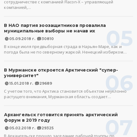
сотрудничестве с компанией Flacon-X – управляющей
компанией,…
В НАО партия зоозащитников провалила
05
муниципальные выборы не начав их
05.09.2018 г.
30810
В конце июля предвыборная страда в Нарьян-Маре, как и
погода была не по северному жаркой. Ненецкий избирком…
В Мурманске откроется Арктический "супер-
06
университет"
15.01.2018 г.
29689
С учетом того, что Арктика становится объектом неуклонно
растущего внимания, Мурманская область создает…
Архангельск готовится принять арктический
07
форум в 2019 году
05.02.2018 г.
29325
В Архангельске прошло заседание рабочей группы по