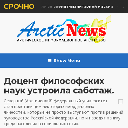
СРОЧНО
мять жертв почтили во время гуманитарной миссии
Арха
Show Menu
Доцент философских
наук устроила саботаж.
Северный (Арктический) федеральный университет
стал пристанищем некоторых неординарных
личностей, которые не просто выступают против решений
руководства Российской Федерации, но и наводят панику
среди населения в социальных сетях.