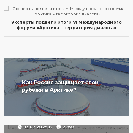
Эксперты подвели итоги VI Международного
форума «Арктика – территория диалога»
Ученые Арктического
Как Россия защищает свои
плавучего университета
рубежи в Арктике?
начали изучение
радиоактивности донных
отложений в Баренцевом
море
13.07.2025 г.
2760