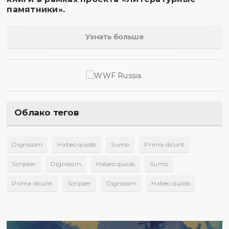
памятники».
Узнать больше
Облако тегов
Dignissim
Habeo quods
Sumo
Prima dicunt
Scripser
Dignissim
Habeo quods
Sumo
Prima dicunt
Scripser
Dignissim
Habeo quods