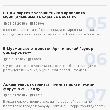
В НАО партия зоозащитников провалила
05
муниципальные выборы не начав их
05.09.2018 г.
30804
В конце июля предвыборная страда в Нарьян-Маре, как и
погода была не по северному жаркой. Ненецкий избирком…
В Мурманске откроется Арктический "супер-
06
университет"
15.01.2018 г.
29671
С учетом того, что Арктика становится объектом неуклонно
растущего внимания, Мурманская область создает…
Архангельск готовится принять арктический
07
форум в 2019 году
05.02.2018 г.
29318
В Архангельске прошло заседание рабочей группы по
подготовке города к форуму «Арктика — территория диалога».