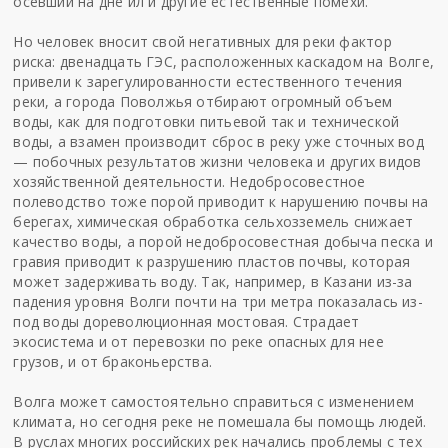
осевший на дне ил и другие естественные помехи.
Но человек вносит свой негативных для реки фактор
риска: двенадцать ГЭС, расположенных каскадом на Волге,
привели к зарегулированности естественного течения
реки, а города Поволжья отбирают огромный объем
воды, как для подготовки питьевой так и технической
воды, а взамен производит сброс в реку уже сточных вод
— побочных результатов жизни человека и других видов
хозяйственной деятельности. Недобросовестное
полеводство тоже порой приводит к нарушению почвы на
берегах, химическая обработка сельхозземель снижает
качество воды, а порой недобросовестная добыча песка и
гравия приводит к разрушению пластов почвы, которая
может задерживать воду. Так, например, в Казани из-за
падения уровня Волги почти на три метра показалась из-
под воды дореволюционная мостовая. Страдает
экосистема и от перевозки по реке опасных для нее
грузов, и от браконьерства.
Волга может самостоятельно справиться с изменением
климата, но сегодня реке не помешала бы помощь людей.
В руслах многих российских рек начались проблемы с тех