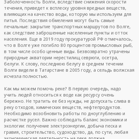
Заболоченность Волги, вследствие снижения скорости
течения, приведет к всплеску уровня вредных веществ,
влияющих на качество воды, которую мы используем для
питья. Последствия обмеления могут быть самые
печальные: закрытие транспортных маршрутов по Волге,
как следствие заброшенные населенные пункты и отток
населения. Еще в 2019 году прокуратурой РФ отмечалось,
что в Волге уже погибло 80 процентов промысловых рыб,
в том числе особо ценные виды. Безвозвратно утрачены
природные акватории нерестилищ севрюги, осетра,
белуги. К слову, последнюю белугу в среднем течении
Волги видели в Татарстане в 2005 году, а сельдь волжская
исчезла полностью.
Как мы можем помочь реке? В первую очередь, надо
учить людей относиться к воде как ресурсу очень
бережно. Не тратить ее без нужды, не допускать слива в
реку отходов, химических веществ, нефтепродуктов.
Необходимо возобновить работы по дноуглублению и
расчистке русел. Важно соблюдать баланс экономики и
экологии: получение электроэнергии, добыча песка и
гравия, строительство, судоходство, да, по сути, любая
экономическая деятельность на реке должна