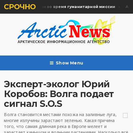
СРОЧНО
ть жертв почтили во время гуманитарной миссии
Архан
Show Menu
Эксперт-эколог Юрий
Коробов: Волга подает
сигнал S.O.S
Волга становится местами похожа на заливные луга,
многие излучины зарастают зеленью. Какая причина
того, что самая длинная река в Европе мелеет и
зарастает камышом и водными растениями. Насколько всё