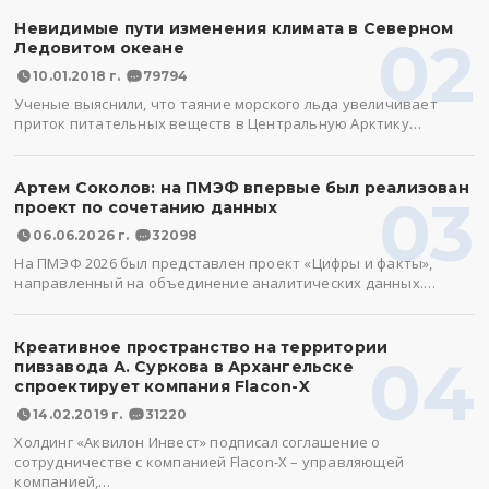
Невидимые пути изменения климата в Северном
02
Ледовитом океане
10.01.2018 г.
79794
Ученые выяснили, что таяние морского льда увеличивает
приток питательных веществ в Центральную Арктику…
Артем Соколов: на ПМЭФ впервые был реализован
03
проект по сочетанию данных
06.06.2026 г.
32098
На ПМЭФ 2026 был представлен проект «Цифры и факты»,
направленный на объединение аналитических данных.…
Креативное пространство на территории
04
пивзавода А. Суркова в Архангельске
спроектирует компания Flacon-X
14.02.2019 г.
31220
Холдинг «Аквилон Инвест» подписал соглашение о
сотрудничестве с компанией Flacon-X – управляющей
компанией,…