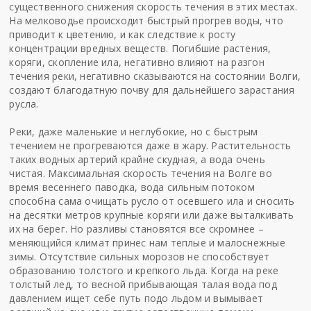
существенного снижения скорость течения в этих местах.
На мелководье происходит быстрый прогрев воды, что
приводит к цветению, и как следствие к росту
концентрации вредных веществ. Погибшие растения,
коряги, скопление ила, негативно влияют на разгон
течения реки, негативно сказываются на состоянии Волги,
создают благодатную почву для дальнейшего зарастания
русла.
Реки, даже маленькие и неглубокие, но с быстрым
течением не прогреваются даже в жару. Растительность
таких водных артерий крайне скудная, а вода очень
чистая. Максимальная скорость течения на Волге во
время весеннего паводка, вода сильным потоком
способна сама очищать русло от осевшего ила и сносить
на десятки метров крупные коряги или даже выталкивать
их на берег. Но разливы становятся все скромнее –
меняющийся климат принес нам теплые и малоснежные
зимы. Отсутствие сильных морозов не способствует
образованию толстого и крепкого льда. Когда на реке
толстый лед, то весной прибывающая талая вода под
давлением ищет себе путь подо льдом и вымывает