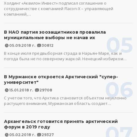
Холдинг «Аквилон Инвест» подписал соглашение о
сотрудничестве с компанией Flacon-X – управляющей
компанией,…
В НАО партия зоозащитников провалила
05
муниципальные выборы не начав их
05.09.2018 г.
30812
В конце июля предвыборная страда в Нарьян-Маре, как и
погода была не по северному жаркой. Ненецкий избирком…
В Мурманске откроется Арктический "супер-
06
университет"
15.01.2018 г.
29708
С учетом того, что Арктика становится объектом неуклонно
растущего внимания, Мурманская область создает…
Архангельск готовится принять арктический
07
форум в 2019 году
05.02.2018 г.
29327