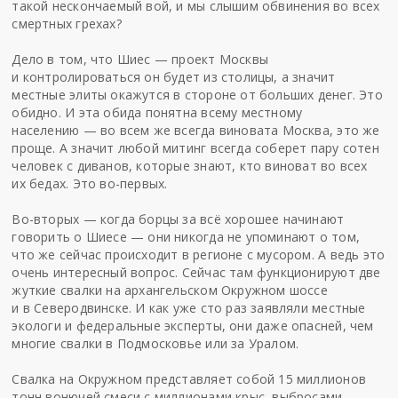
такой нескончаемый вой, и мы слышим обвинения во всех
смертных грехах?
Дело в том, что Шиес — проект Москвы
и контролироваться он будет из столицы, а значит
местные элиты окажутся в стороне от больших денег. Это
обидно. И эта обида понятна всему местному
населению — во всем же всегда виновата Москва, это же
проще. А значит любой митинг всегда соберет пару сотен
человек с диванов, которые знают, кто виноват во всех
их бедах. Это во-первых.
Во-вторых — когда борцы за всё хорошее начинают
говорить о Шиесе — они никогда не упоминают о том,
что же сейчас происходит в регионе с мусором. А ведь это
очень интересный вопрос. Сейчас там функционируют две
жуткие свалки на архангельском Окружном шоссе
и в Северодвинске. И как уже сто раз заявляли местные
экологи и федеральные эксперты, они даже опасней, чем
многие свалки в Подмосковье или за Уралом.
Свалка на Окружном представляет собой 15 миллионов
тонн вонючей смеси с миллионами крыс, выбросами