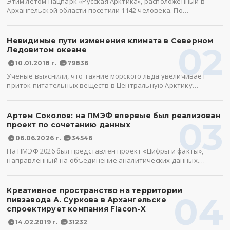
Этим летом нацпарк «Русская Арктика», расположенный в
Архангельской области посетили 1142 человека. По…
Невидимые пути изменения климата в Северном
02
Ледовитом океане
10.01.2018 г.
79836
Ученые выяснили, что таяние морского льда увеличивает
приток питательных веществ в Центральную Арктику…
Артем Соколов: на ПМЭФ впервые был реализован
03
проект по сочетанию данных
06.06.2026 г.
34546
На ПМЭФ 2026 был представлен проект «Цифры и факты»,
направленный на объединение аналитических данных.…
Креативное пространство на территории
04
пивзавода А. Суркова в Архангельске
спроектирует компания Flacon-X
14.02.2019 г.
31232