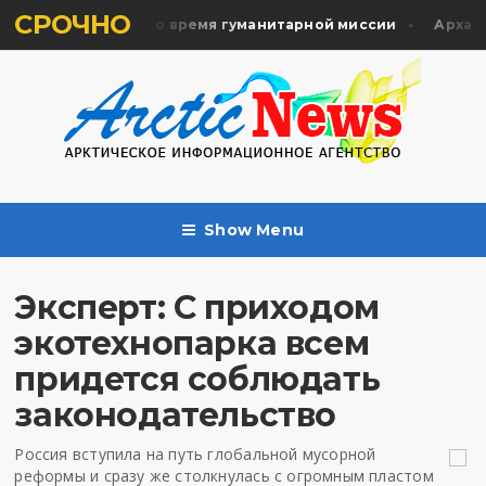
СРОЧНО
жертв почтили во время гуманитарной миссии
Архангель
Show Menu
Эксперт: С приходом
экотехнопарка всем
придется соблюдать
законодательство
Россия вступила на путь глобальной мусорной
реформы и сразу же столкнулась с огромным пластом