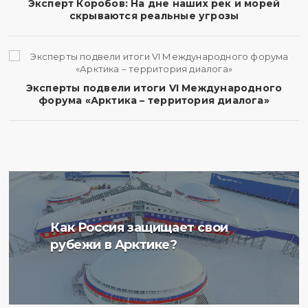
Эксперт Коробов: На дне наших рек и морей
скрываются реальные угрозы
Эксперты подвели итоги VI Международного
форума «Арктика – территория диалога»
Ученые Арктического
Как Россия защищает свои
плавучего университета
рубежи в Арктике?
начали изучение
радиоактивности донных
отложений в Баренцевом