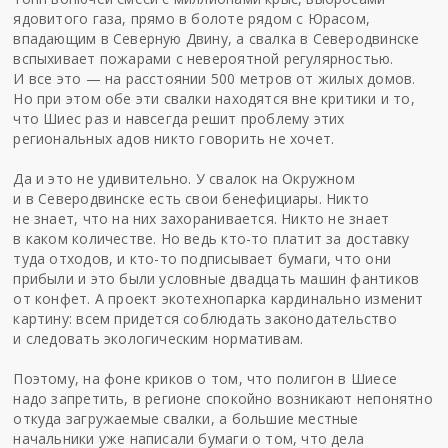
ядовитого газа, прямо в болоте рядом с Юрасом,
впадающим в Северную Двину, а свалка в Северодвинске
вспыхивает пожарами с невероятной регулярностью.
И все это — на расстоянии 500 метров от жилых домов.
Но при этом обе эти свалки находятся вне критики и то,
что Шиес раз и навсегда решит проблему этих
региональных адов никто говорить не хочет.
Да и это не удивительно. У свалок на Окружном
и в Северодвинске есть свои бенефициары. Никто
не знает, что на них захоранивается. Никто не знает
в каком количестве. Но ведь кто-то платит за доставку
туда отходов, и кто-то подписывает бумаги, что они
прибыли и это были условные двадцать машин фантиков
от конфет. А проект экотехнопарка кардинально изменит
картину: всем придется соблюдать законодательство
и следовать экологическим нормативам.
Поэтому, на фоне криков о том, что полигон в Шиесе
надо запретить, в регионе спокойно возникают непонятно
откуда загружаемые свалки, а большие местные
начальники уже написали бумаги о том, что дела