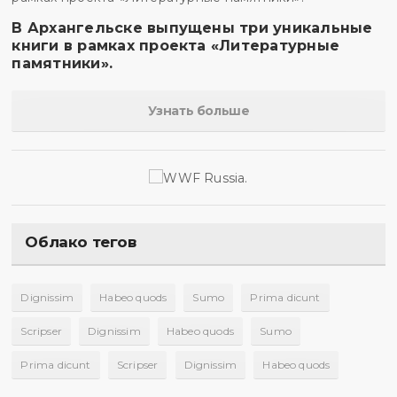
В Архангельске выпущены три уникальные
книги в рамках проекта «Литературные
памятники».
Узнать больше
Облако тегов
Dignissim
Habeo quods
Sumo
Prima dicunt
Scripser
Dignissim
Habeo quods
Sumo
Prima dicunt
Scripser
Dignissim
Habeo quods