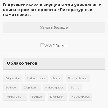
В Архангельске выпущены три уникальные
книги в рамках проекта «Литературные
памятники».
Узнать больше
Облако тегов
Dignissim
Habeo quods
Sumo
Prima dicunt
Scripser
Dignissim
Habeo quods
Sumo
Prima dicunt
Scripser
Dignissim
Habeo quods