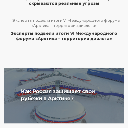
скрываются реальные угрозы
Эксперты подвели итоги VI Международного
форума «Арктика – территория диалога»
Ученые Арктического
Как Россия защищает свои
плавучего университета
рубежи в Арктике?
начали изучение
радиоактивности донных
отложений в Баренцевом
море