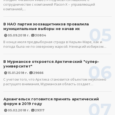
сотрудничестве с компанией Flacon-X – управляющей
компанией,…
В НАО партия зоозащитников провалила
05
муниципальные выборы не начав их
05.09.2018 г.
30804
В конце июля предвыборная страда в Нарьян-Маре, как и
погода была не по северному жаркой. Ненецкий избирком…
В Мурманске откроется Арктический "супер-
06
университет"
15.01.2018 г.
29666
С учетом того, что Арктика становится объектом неуклонно
растущего внимания, Мурманская область создает…
Архангельск готовится принять арктический
07
форум в 2019 году
05.02.2018 г.
29317