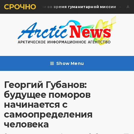
СРОЧНО
ять жертв почтили во время гуманитарной миссии
Архан
Show Menu
Георгий Губанов:
будущее поморов
начинается с
самоопределения
человека