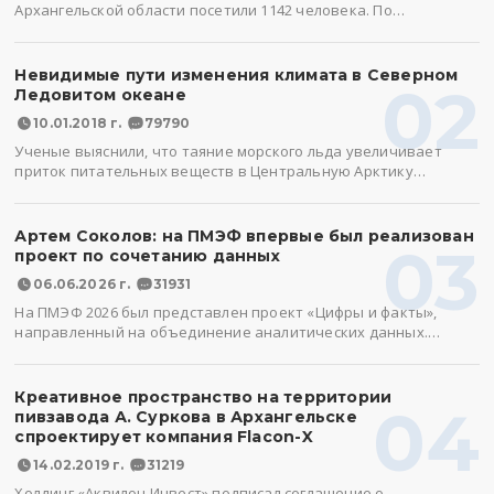
Архангельской области посетили 1142 человека. По…
Невидимые пути изменения климата в Северном
02
Ледовитом океане
10.01.2018 г.
79790
Ученые выяснили, что таяние морского льда увеличивает
приток питательных веществ в Центральную Арктику…
Артем Соколов: на ПМЭФ впервые был реализован
03
проект по сочетанию данных
06.06.2026 г.
31931
На ПМЭФ 2026 был представлен проект «Цифры и факты»,
направленный на объединение аналитических данных.…
Креативное пространство на территории
04
пивзавода А. Суркова в Архангельске
спроектирует компания Flacon-X
14.02.2019 г.
31219
Холдинг «Аквилон Инвест» подписал соглашение о