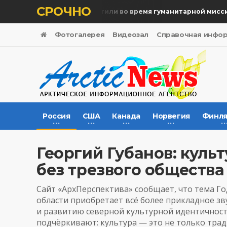
СРОЧНО
Память жертв почтили во время гуманитарной миссии
Фотогалерея
Видеозал
Справочная инфо
Россия
США
Канада
Норвегия
Финля
Георгий Губанов: куль
без трезвого общества
Сайт «
АрхПерспектива
» сообщает, что тема Г
области приобретает всё более прикладное з
и развитию северной культурной идентичност
подчёркивают: культура — это не только трад