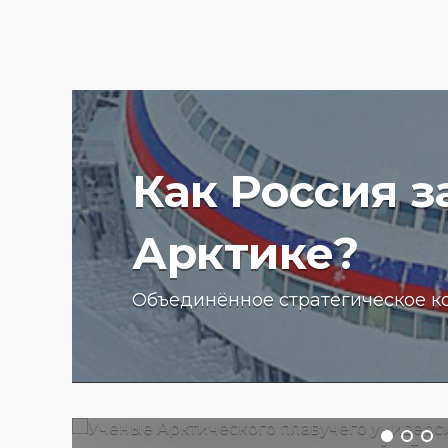
Как Россия 
Арктике?
Ученые Арктического пла
Объединённое стратегическое к
университета начали изу
радиоактивности донных
отложений в Баренцевом
13.07.2025 г.
2755