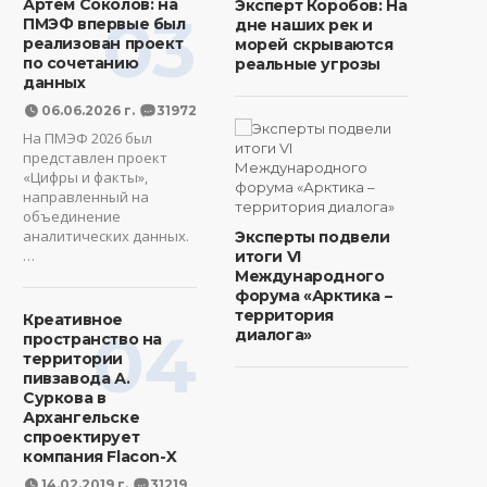
Артем Соколов: на
Эксперт Коробов: На
03
ПМЭФ впервые был
дне наших рек и
реализован проект
морей скрываются
по сочетанию
реальные угрозы
данных
06.06.2026 г.
31972
На ПМЭФ 2026 был
представлен проект
«Цифры и факты»,
направленный на
объединение
аналитических данных.
Эксперты подвели
…
итоги VI
Международного
форума «Арктика –
территория
Креативное
04
диалога»
пространство на
территории
пивзавода А.
Суркова в
Архангельске
спроектирует
компания Flacon-X
14.02.2019 г.
31219