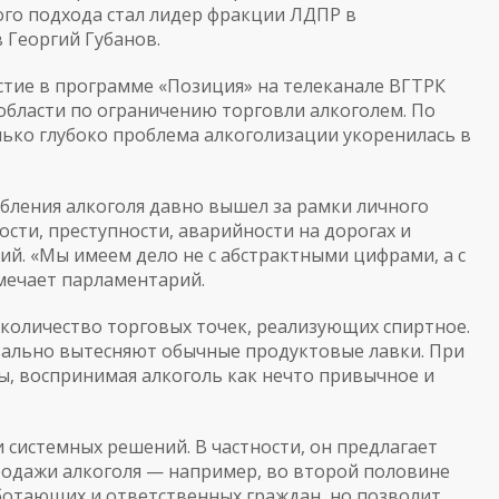
го подхода стал лидер фракции ЛДПР в
 Георгий Губанов.
стие в программе «Позиция» на телеканале ВГТРК
области по ограничению торговли алкоголем. По
олько глубоко проблема алкоголизации укоренилась в
ебления алкоголя давно вышел за рамки личного
ости, преступности, аварийности на дорогах и
й. «Мы имеем дело не с абстрактными цифрами, а с
мечает парламентарий.
количество торговых точек, реализующих спиртное.
вально вытесняют обычные продуктовые лавки. При
ы, воспринимая алкоголь как нечто привычное и
 системных решений. В частности, он предлагает
родажи алкоголя — например, во второй половине
аботающих и ответственных граждан, но позволит