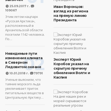
25.09.2017 г.
Иван Воронцов:
109067
взгляд из региона
на прямую линию
Этим летом нацпарк
Президента
«Русская Арктика»,
расположенный в
Архангельской области
посетили 1142 человека.
По…
Невидимые пути
02
изменения климата
Эксперт Юрий
в Северном
Коробов указал на
Ледовитом океане
скрытую причину
обмеления Волги и
10.01.2018 г.
79791
Каспия
Ученые выяснили, что
таяние морского льда
увеличивает приток
питательных веществ в
Центральную Арктику…