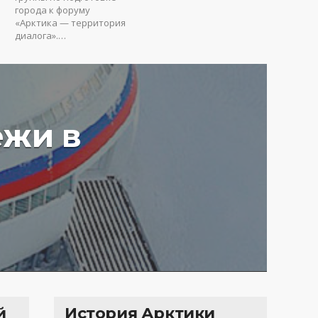
города к форуму
«Арктика — территория
диалога».…
ежи в
у вредят пустые
ия: Юрий Коробов о
мах чрезмерного
ования в РФ
4 г.
3632
й
История Арктики