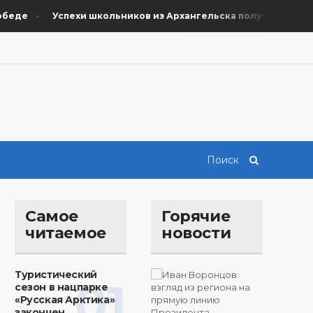
де
Успехи школьников из Архангельска получили поддерж
Самое
Горячие
читаемое
новости
Туристический
01
сезон в нацпарке
«Русская Арктика»
закончен