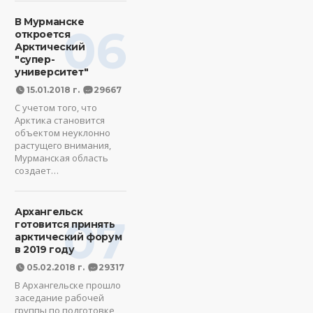
В Мурманске
06
откроется
Арктический
"супер-
университет"
15.01.2018 г.
29667
С учетом того, что
Арктика становится
объектом неуклонно
растущего внимания,
Мурманская область
создает…
Архангельск
07
готовится принять
арктический форум
в 2019 году
05.02.2018 г.
29317
В Архангельске прошло
заседание рабочей
группы по подготовке