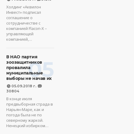
Холдинг «Аквилон
Инвест» подписал
соглашение о
сотрудничестве с
компанией Flacon-X –
управляющей
компанией,…
В НАО партия
05
зоозащитников
провалила
муниципальные
выборы не начав их
05.09.2018 г.
30804
В конце июля
предвыборная страда в
Нарьян-Маре, как и
погода была не по
северному жаркой.
Ненецкий избирком…