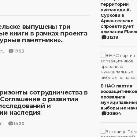
территории
пивзавода А.
Суркова в
Архангельске
ельске выпущены три
спроектирует
компания Flaco
ые книги в рамках проекта
31219
урные памятники».
г.
1753
В НАО партия
ризонты сотрудничества в
зоозащитнико
провалила
 Соглашение о развитии
муниципальны
исследований и
выборы не нача
ии наследия
30804
г.
1420