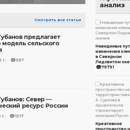
анализ
Смотреть все статьи
Губанов предлагает
 модель сельского
Невидимые пу
а
изменения кли
в Северном
 г.
587
Ледовитом оке
79791
Губанов: Север —
ческий ресурс России
 г.
1517
Креативное
пространство 