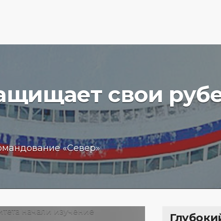
защищает свои руб
вучего
Бизнес
омандование «Север»
чение
обещан
пробле
 море
кредит
15.01.202
Глубоки