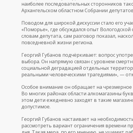
наиболее последовательных сторонников тако
Архангельском областном Собрании депутатов
Поводом для широкой дискуссии стало его уча
«Поморье», где обсуждался опыт Вологодской 
словам депутата, сам разговор показал, наск
повседневной жизни региона.
Георгий Губанов подчёркивает: вопрос употр
выбора. Он напрямую связан с уровнем смертн
социальной деградацией отдельных территори
реальными человеческими трагедиями», — от
Особое внимание он обращает на чрезмерное 
Во многих районах области алкомагазины бук
этом дети ежедневно заходят в такие магазин
допустимое.
Георгий Губанов настаивает на необходимости
рассмотреть вариант ограничения времени п
дня. Такая мера, по его мнению, не ущемит р