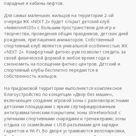
парадные и кабины лифтов.
Для самых маленьких жильцов на территории 2-ой
очереди ЖК «NEXT 2» будет открыт детский клуб
«АквилонKIDS» с большим пространством для игр и
творчества, проведения общих праздников, детских дней
рождения, приглашения аниматоров. Собственный
спортивный клуб является уникальной особенностью ЖК
«NEXT 2». Комфортный фитнес-рум позволит следить за
своей физической формой в любое время года и
сэкономить на посещении фитнес-центров. Детский и
спортивный клубы бесплатно передаются в
собственность жильцов.
На придомовой территории выполняется комплексное
благоустройство по концепции «Двор без машин»,
включающее создание игровой зоны с разновозрастными
детскими площадками с ярким сертифицированным
антитравматическим покрытием; зоны streetworkout с
уличными спортивными снарядами и тренажерами; зоны
отдыха со скамейками с USB-разъёмами для зарядки
гаджетов и Wi-Fi. Во дворе устраиваются велопарковки,