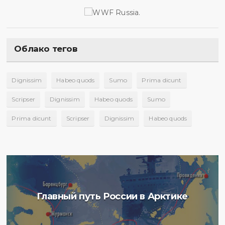
Облако тегов
Dignissim
Habeo quods
Sumo
Prima dicunt
Scripser
Dignissim
Habeo quods
Sumo
Prima dicunt
Scripser
Dignissim
Habeo quods
Главный путь России в Арктике