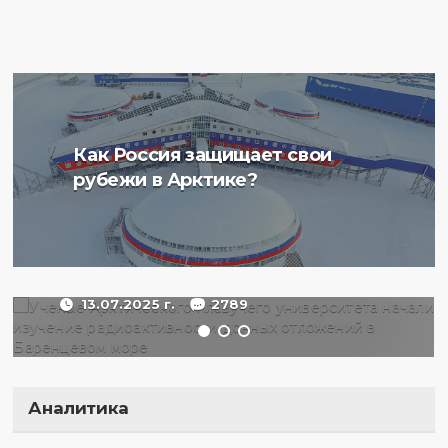
Ученые Арктического
Как Россия защищает свои
плавучего университета
рубежи в Арктике?
начали изучение
радиоактивности донных
отложений в Баренцевом
море
13.07.2025 г.
2789
Аналитика