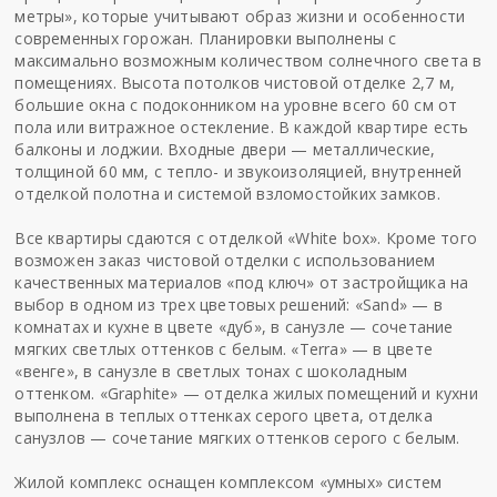
метры», которые учитывают образ жизни и особенности
современных горожан. Планировки выполнены с
максимально возможным количеством солнечного света в
помещениях. Высота потолков чистовой отделке 2,7 м,
большие окна с подоконником на уровне всего 60 см от
пола или витражное остекление. В каждой квартире есть
балконы и лоджии. Входные двери — металлические,
толщиной 60 мм, с тепло- и звукоизоляцией, внутренней
отделкой полотна и системой взломостойких замков.
Все квартиры сдаются с отделкой «White box». Кроме того
возможен заказ чистовой отделки с использованием
качественных материалов «под ключ» от застройщика на
выбор в одном из трех цветовых решений: «Sand» — в
комнатах и кухне в цвете «дуб», в санузле — сочетание
мягких светлых оттенков с белым. «Terra» — в цвете
«венге», в санузле в светлых тонах с шоколадным
оттенком. «Graphite» — отделка жилых помещений и кухни
выполнена в теплых оттенках серого цвета, отделка
санузлов — сочетание мягких оттенков серого с белым.
Жилой комплекс оснащен комплексом «умных» систем