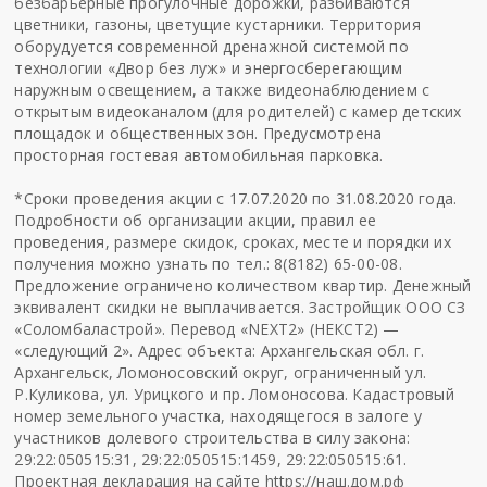
безбарьерные прогулочные дорожки, разбиваются
цветники, газоны, цветущие кустарники. Территория
оборудуется современной дренажной системой по
технологии «Двор без луж» и энергосберегающим
наружным освещением, а также видеонаблюдением с
открытым видеоканалом (для родителей) с камер детских
площадок и общественных зон. Предусмотрена
просторная гостевая автомобильная парковка.
*Сроки проведения акции с 17.07.2020 по 31.08.2020 года.
Подробности об организации акции, правил ее
проведения, размере скидок, сроках, месте и порядки их
получения можно узнать по тел.: 8(8182) 65-00-08.
Предложение ограничено количеством квартир. Денежный
эквивалент скидки не выплачивается. Застройщик ООО СЗ
«Соломбаластрой». Перевод «NEXT2» (НЕКСТ2) —
«следующий 2». Адрес объекта: Архангельская обл. г.
Архангельск, Ломоносовский округ, ограниченный ул.
Р.Куликова, ул. Урицкого и пр. Ломоносова. Кадастровый
номер земельного участка, находящегося в залоге у
участников долевого строительства в силу закона:
29:22:050515:31, 29:22:050515:1459, 29:22:050515:61.
Проектная декларация на сайте https://наш.дом.рф