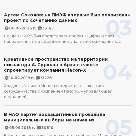
Артем Соколов: на ПМЭФ впервые был реализован
03
проект по сочетанию данных
06.06.2026 г.
33145
На ПМЭФ 2026 был представлен проект «Цифры и факты»,
направленный на объединение аналитических данных.…
Креативное пространство на территории
04
пивзавода А. Суркова в Архангельске
спроектирует компания Flacon-X
14.02.2019 г.
31228
Холдинг «Аквилон Инвест» подписал соглашение о
сотрудничестве с компанией Flacon-X – управляющей
компанией,…
В НАО партия зоозащитников провалила
05
муниципальные выборы не начав их
05.09.2018 г.
30810
В конце июля предвыборная страда в Нарьян-Маре, как и