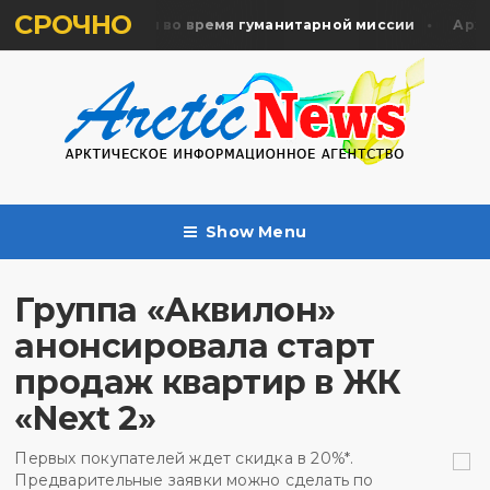
СРОЧНО
ь жертв почтили во время гуманитарной миссии
Арханг
Show Menu
Группа «Аквилон»
анонсировала старт
продаж квартир в ЖК
«Next 2»
Первых покупателей ждет скидка в 20%*.
Предварительные заявки можно сделать по