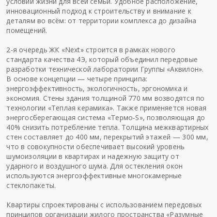
условий жизни для всей семьи. Удобное расположение,
инновационный подход к строительству и внимание к
деталям во всём: от территории комплекса до дизайна
помещений.
2-я очередь ЖК «Next» строится в рамках нового
стандарта качества 4Э, который объединил передовые
разработки технической лаборатории Группы «Аквилон».
В основе концепции — четыре принципа:
энергоэффективность, экологичность, эргономика и
экономия. Стены здания толщиной 770 мм возводятся по
технологии «Теплая керамика». Также применяется новая
энергосберегающая система «Термо-S», позволяющая до
40% снизить потребление тепла. Толщина межквартирных
стен составляет до 400 мм, перекрытий этажей — 300 мм,
что в совокупности обеспечивает высокий уровень
шумоизоляции в квартирах и надежную защиту от
ударного и воздушного шума. Для остекления окон
используются энергоэффективные многокамерные
стеклопакеты.
Квартиры спроектированы с использованием передовых
принципов организации жилого пространства «Разумные