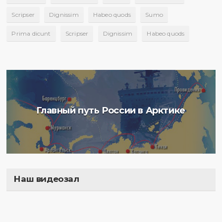
Scripser
Dignissim
Habeo quods
Sumo
Prima dicunt
Scripser
Dignissim
Habeo quods
Главный путь России в Арктике
Наш видеозал
Полигон