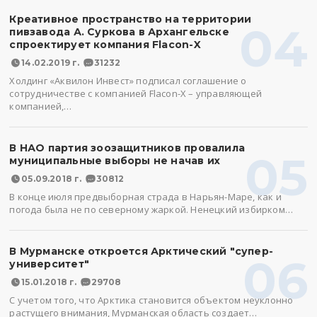
Креативное пространство на территории
04
пивзавода А. Суркова в Архангельске
спроектирует компания Flacon-X
14.02.2019 г.
31232
Холдинг «Аквилон Инвест» подписал соглашение о
сотрудничестве с компанией Flacon-X – управляющей
компанией,…
В НАО партия зоозащитников провалила
05
муниципальные выборы не начав их
05.09.2018 г.
30812
В конце июля предвыборная страда в Нарьян-Маре, как и
погода была не по северному жаркой. Ненецкий избирком…
В Мурманске откроется Арктический "супер-
06
университет"
15.01.2018 г.
29708
С учетом того, что Арктика становится объектом неуклонно
растущего внимания, Мурманская область создает…