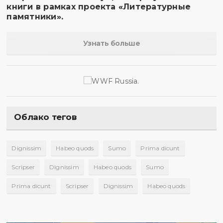
книги в рамках проекта «Литературные
памятники».
Узнать больше
Облако тегов
Dignissim
Habeo quods
Sumo
Prima dicunt
Scripser
Dignissim
Habeo quods
Sumo
Prima dicunt
Scripser
Dignissim
Habeo quods