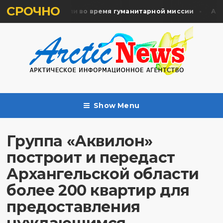
СРОЧНО
ять жертв почтили во время гуманитарной миссии
Архан
Show Menu
Группа «Аквилон»
построит и передаст
Архангельской области
более 200 квартир для
предоставления