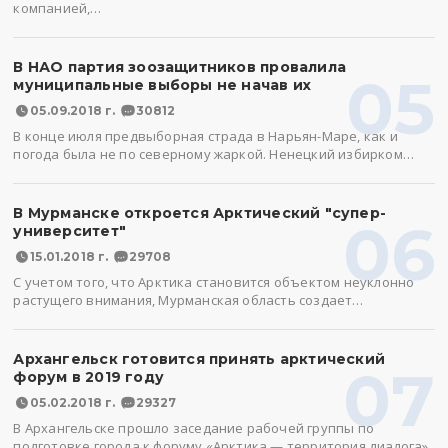
компанией,…
В НАО партия зоозащитников провалила
05
муниципальные выборы не начав их
05.09.2018 г.
30812
В конце июля предвыборная страда в Нарьян-Маре, как и
погода была не по северному жаркой. Ненецкий избирком…
В Мурманске откроется Арктический "супер-
06
университет"
15.01.2018 г.
29708
С учетом того, что Арктика становится объектом неуклонно
растущего внимания, Мурманская область создает…
Архангельск готовится принять арктический
07
форум в 2019 году
05.02.2018 г.
29327
В Архангельске прошло заседание рабочей группы по
подготовке города к форуму «Арктика — территория диалога».