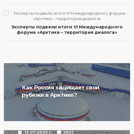
Эксперты подвели итоги VI Международного
форума «Арктика – территория диалога»
Ученые Арктического
Как Россия защищает свои
плавучего университета
рубежи в Арктике?
начали изучение
радиоактивности донных
отложений в Баренцевом
море
13.07.2025 г.
2821