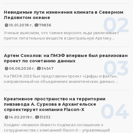
Невидимые пути изменения климата в Северном
02
Ледовитом океане
10.01.2018 г.
79836
Ученые выяснили, что таяние морского льда увеличивает
приток питательных веществ в Центральную Арктику…
Артем Соколов: на ПМЭФ впервые был реализован
03
проект по сочетанию данных
06.06.2026 г.
34547
На ПМЭФ 2026 был представлен проект «Цифры и факты»,
направленный на объединение аналитических данных.…
Креативное пространство на территории
04
пивзавода А. Суркова в Архангельске
спроектирует компания Flacon-X
14.02.2019 г.
31232
Холдинг «Аквилон Инвест» подписал соглашение о
сотрудничестве с компанией Flacon-X – управляющей