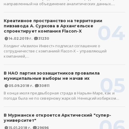
направленный на объединение аналитических данных.…
Креативное пространство на территории
04
пивзавода А. Суркова в Архангельске
спроектирует компания Flacon-X
14.02.2019 г.
31230
Холдинг «Аквилон Инвест» подписал соглашение о
сотрудничестве с компанией Flacon-X – управляющей
компанией,…
В НАО партия зоозащитников провалила
05
муниципальные выборы не начав их
05.09.2018 г.
30811
В конце июля предвыборная страда в Нарьян-Маре, как и
погода была не по северному жаркой. Ненецкий избирком…
В Мурманске откроется Арктический "супер-
06
университет"
15.01.2018 г.
29696