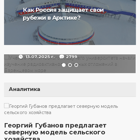
Ученые Арктического
Как Россия защищает свои
плавучего университета
рубежи в Арктике?
начали изучение
радиоактивности донных
отложений в Баренцевом
море
13.07.2025 г.
2799
Аналитика
Георгий Губанов предлагает
северную модель сельского
хозяйства