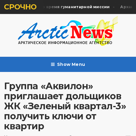
СРОЧНО
жертв почтили во время гуманитарной миссии
Архангел
Show Menu
Группа «Аквилон»
приглашает дольщиков
ЖК «Зеленый квартал-3»
получить ключи от
квартир