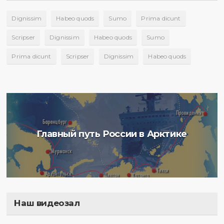
Dignissim
Habeo quods
Sumo
Prima dicunt
Scripser
Dignissim
Habeo quods
Sumo
Prima dicunt
Scripser
Dignissim
Habeo quods
Главный путь России в Арктике
Наш видеозал
Полигон