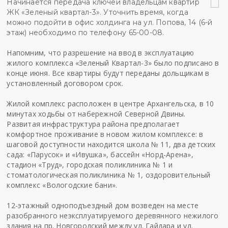
Начинается передача ключей владельцам квартир
ЖК «Зеленый квартал-3». Уточнить время, когда
можно подойти в офис холдинга на ул. Попова, 14 (6-й
этаж) необходимо по телефону 65-00-08.
Напомним, что разрешение на ввод в эксплуатацию
жилого комплекса «Зеленый Квартал-3» было подписано в
конце июня. Все квартиры будут переданы дольщикам в
установленный договором срок.
Жилой комплекс расположен в центре Архангельска, в 10
минутах ходьбы от набережной Северной Двины.
Развитая инфраструктура района предполагает
комфортное проживание в новом жилом комплексе: в
шаговой доступности находится школа № 11, два детских
сада: «Парусок» и «Ивушка», бассейн «Норд-Арена»,
стадион «Труд», городская поликлиника № 1 и
стоматологическая поликлиника № 1, оздоровительный
комплекс «Вологодские бани».
12-этажный одноподъездный дом возведен на месте
разобранного неэксплуатируемого деревянного нежилого
здания на пр. Новгородский между ул. Гайдара и ул.