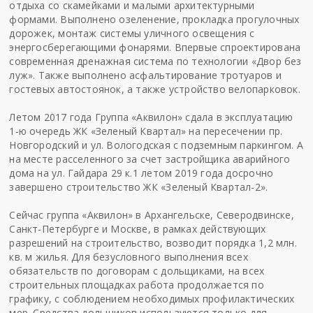
отдыха со скамейками и малыми архитектурными
формами. Выполнено озеленение, прокладка прогулочных
дорожек, монтаж системы уличного освещения с
энергосберегающими фонарями. Впервые спроектирована
современная дренажная система по технологии «Двор без
луж». Также выполнено асфальтирование тротуаров и
гостевых автостоянок, а также устройство велопарковок.
Летом 2017 года Группа «Аквилон» сдала в эксплуатацию
1-ю очередь ЖК «Зеленый Квартал» на пересечении пр.
Новгородский и ул. Вологодская с подземным паркингом. А
на месте расселенного за счет застройщика аварийного
дома на ул. Гайдара 29 к.1 летом 2019 года досрочно
завершено строительство ЖК «Зеленый Квартал-2».
Сейчас группа «Аквилон» в Архангельске, Северодвинске,
Санкт-Петербурге и Москве, в рамках действующих
разрешений на строительство, возводит порядка 1,2 млн.
кв. м жилья. Для безусловного выполнения всех
обязательств по договорам с дольщиками, на всех
строительных площадках работа продолжается по
графику, с соблюдением необходимых профилактических
мер. Средства дольщиков используются только для