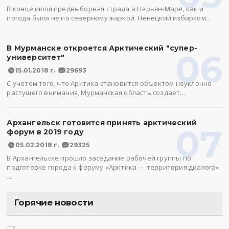
В конце июля предвыборная страда в Нарьян-Маре, как и
погода была не по северному жаркой. Ненецкий избирком…
В Мурманске откроется Арктический "супер-
06
университет"
15.01.2018 г.
29693
С учетом того, что Арктика становится объектом неуклонно
растущего внимания, Мурманская область создает…
Архангельск готовится принять арктический
07
форум в 2019 году
05.02.2018 г.
29325
В Архангельске прошло заседание рабочей группы по
подготовке города к форуму «Арктика — территория диалога».
…
Горячие новости