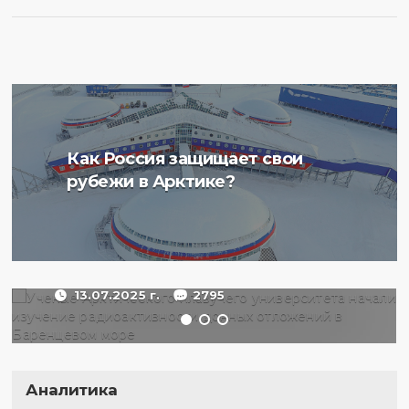
Ученые Арктического
Как Россия защищает свои
плавучего университета
рубежи в Арктике?
начали изучение
радиоактивности донных
отложений в Баренцевом
море
13.07.2025 г.
2795
Аналитика