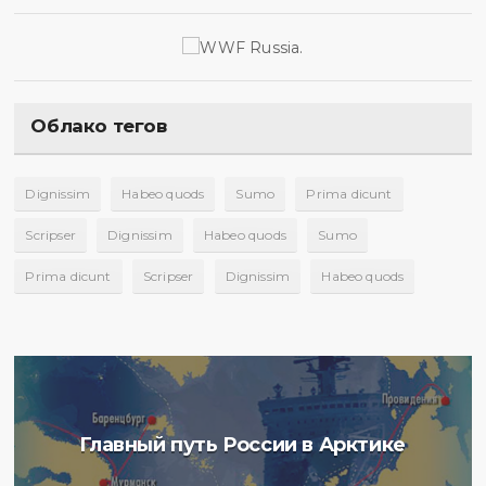
Облако тегов
Dignissim
Habeo quods
Sumo
Prima dicunt
Scripser
Dignissim
Habeo quods
Sumo
Prima dicunt
Scripser
Dignissim
Habeo quods
Главный путь России в Арктике