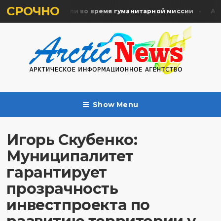
СРОЧНО
ять жертв почтили во время гуманитарной миссии
Арха
Show Menu
Игорь Скубенко:
Муниципалитет
гарантирует
прозрачность
инвестпроекта по