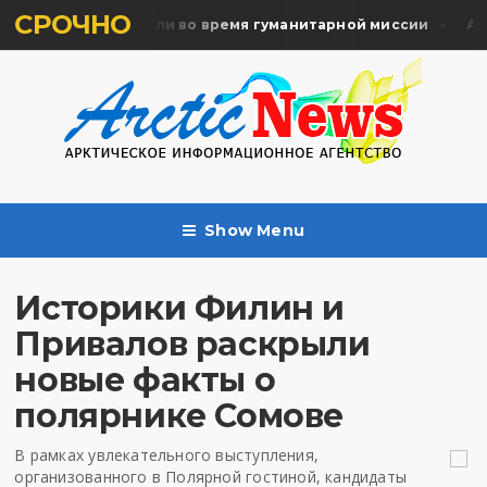
СРОЧНО
ять жертв почтили во время гуманитарной миссии
Арха
Show Menu
Историки Филин и
Привалов раскрыли
новые факты о
полярнике Сомове
В рамках увлекательного выступления,
организованного в Полярной гостиной, кандидаты