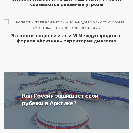
скрываются реальные угрозы
Эксперты подвели итоги VI Международного
форума «Арктика – территория диалога»
Ученые Арктического
Как Россия защищает свои
плавучего университета
рубежи в Арктике?
начали изучение
радиоактивности донных
отложений в Баренцевом
море