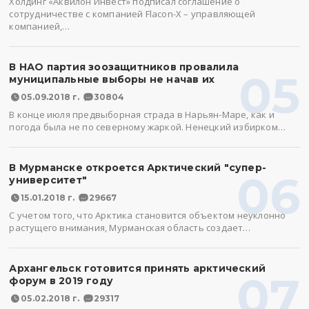
Холдинг «Аквилон Инвест» подписал соглашение о
сотрудничестве с компанией Flacon-X – управляющей
компанией,…
В НАО партия зоозащитников провалила
05
муниципальные выборы не начав их
05.09.2018 г.
30804
В конце июля предвыборная страда в Нарьян-Маре, как и
погода была не по северному жаркой. Ненецкий избирком…
В Мурманске откроется Арктический "супер-
06
университет"
15.01.2018 г.
29667
С учетом того, что Арктика становится объектом неуклонно
растущего внимания, Мурманская область создает…
Архангельск готовится принять арктический
07
форум в 2019 году
05.02.2018 г.
29317