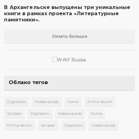
В Архангельске выпущены три уникальные
книги в рамках проекта «Литературные
памятники».
Узнать больше
Облако тегов
Dignissim
Habeo quods
Sumo
Prima dicunt
Scripser
Dignissim
Habeo quods
Sumo
Prima dicunt
Scripser
Dignissim
Habeo quods