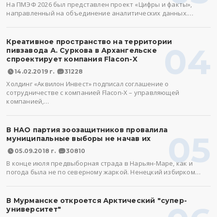
На ПМЭФ 2026 был представлен проект «Цифры и факты»,
направленный на объединение аналитических данных.…
Креативное пространство на территории
04
пивзавода А. Суркова в Архангельске
спроектирует компания Flacon-X
14.02.2019 г.
31228
Холдинг «Аквилон Инвест» подписал соглашение о
сотрудничестве с компанией Flacon-X – управляющей
компанией,…
В НАО партия зоозащитников провалила
05
муниципальные выборы не начав их
05.09.2018 г.
30810
В конце июля предвыборная страда в Нарьян-Маре, как и
погода была не по северному жаркой. Ненецкий избирком…
В Мурманске откроется Арктический "супер-
университет"