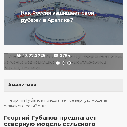
Ученые Арктического
Как Россия защищает свои
плавучего университета
рубежи в Арктике?
начали изучение
радиоактивности донных
отложений в Баренцевом
море
13.07.2025 г.
2794
Аналитика
Георгий Губанов предлагает
северную модель сельского