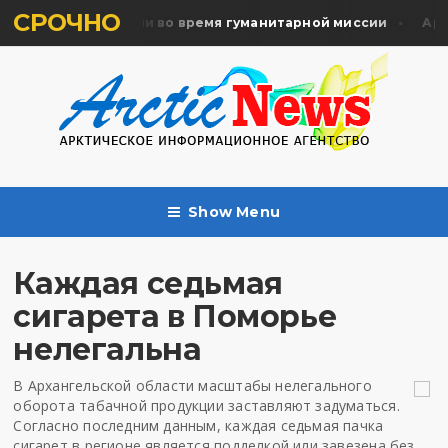
СРОЧНО
ть жертв почтили во время гуманитарной миссии
Архан
Show Menu
Каждая седьмая
сигарета в Поморье
нелегальна
В Архангельской области масштабы нелегального
оборота табачной продукции заставляют задуматься.
Согласно последним данным, каждая седьмая пачка
сигарет в регионе является подделкой или завезена без