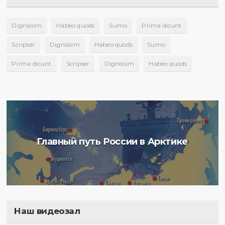
Dignissim
Habeo quods
Sumo
Prima dicunt
Scripser
Dignissim
Habeo quods
Sumo
Prima dicunt
Scripser
Dignissim
Habeo quods
Главный путь России в Арктике
Наш видеозал
Полигон