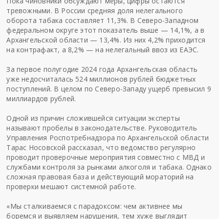
Пока чиновники обсуждают меры, цифры остаются
тревожными. В России средняя доля нелегального
оборота табака составляет 11,3%. В Северо-Западном
федеральном округе этот показатель выше — 14,1%, а в
Архангельской области — 13,4%. Из них 4,2% приходится
на контрафакт, а 8,2% — на нелегальный ввоз из ЕАЭС.
За первое полугодие 2024 года Архангельская область
уже недосчиталась 524 миллионов рублей бюджетных
поступлений. В целом по Северо-Западу ущерб превысил 9
миллиардов рублей.
Одной из причин сложившейся ситуации эксперты
называют пробелы в законодательстве. Руководитель
Управления Роспотребнадзора по Архангельской области
Тарас Носовской рассказал, что ведомство регулярно
проводит проверочные мероприятия совместно с МВД и
службами контроля за рынками алкоголя и табака. Однако
сложная правовая база и действующий мораторий на
проверки мешают системной работе.
«Мы сталкиваемся с парадоксом: чем активнее мы
боремся и выявляем нарушения, тем хуже выглядит