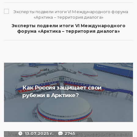
Эксперты подвели итоги VI Международного
форума «Арктика – территория диалога»
Ученые Арктического
Как Россия защищает свои
плавучего университета
рубежи в Арктике?
начали изучение
радиоактивности донных
отложений в Баренцевом
море
13.07.2025 г.
2745