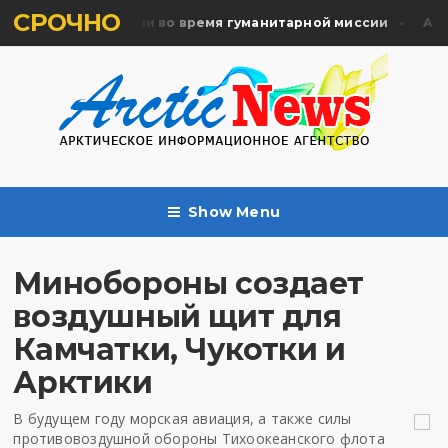
СРОЧНО
ять жертв почтили во время гуманитарной миссии
Архан
Show Menu
Минобороны создает
воздушный щит для
Камчатки, Чукотки и
Арктики
В будущем году морская авиация, а также силы
противовоздушной обороны Тихоокеанского флота