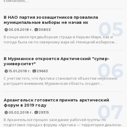
компанией,…
В НАО партия зоозащитников провалила
05
муниципальные выборы не начав их
05.09.2018 г.
30803
В конце июля предвыборная страда в Нарьян-Маре, как и
погода была не по северному жаркой. Ненецкий избирком…
В Мурманске откроется Арктический "супер-
06
университет"
15.01.2018 г.
29663
С учетом того, что Арктика становится объектом неуклонно
растущего внимания, Мурманская область создает…
Архангельск готовится принять арктический
07
форум в 2019 году
05.02.2018 г.
29315
В Архангельске прошло заседание рабочей группы по
подготовке города к форуму «Арктика — территория диалога».