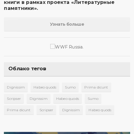
книги в рамках проекта «Литературные
памятники».
Узнать больше
Облако тегов
Dignissim
Habeo quods
Sumo
Prima dicunt
Scripser
Dignissim
Habeo quods
Sumo
Prima dicunt
Scripser
Dignissim
Habeo quods