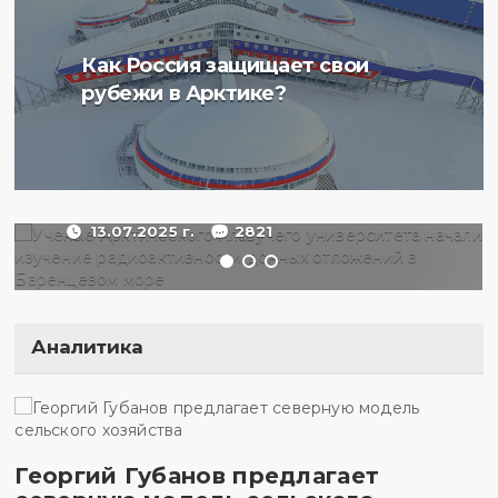
Ученые Арктического
Как Россия защищает свои
плавучего университета
рубежи в Арктике?
начали изучение
радиоактивности донных
отложений в Баренцевом
море
13.07.2025 г.
2821
Аналитика
Георгий Губанов предлагает