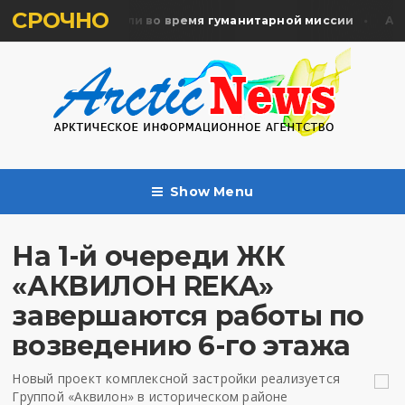
СРОЧНО
ять жертв почтили во время гуманитарной миссии
Архан
Show Menu
На 1-й очереди ЖК
«АКВИЛОН REKA»
завершаются работы по
возведению 6-го этажа
Новый проект комплексной застройки реализуется
Группой «Аквилон» в историческом районе