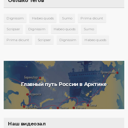
Облако тегов
Dignissim
Habeo quods
Sumo
Prima dicunt
Scripser
Dignissim
Habeo quods
Sumo
Prima dicunt
Scripser
Dignissim
Habeo quods
Главный путь России в Арктике
Наш видеозал