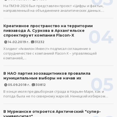
На ПМЭФ 2026 был представлен проект «Цифры и факты»,
направленный на объединение аналитических данных.…
Креативное пространство на территории
04
пивзавода А. Суркова в Архангельске
спроектирует компания Flacon-X
14.02.2019 г.
31232
Холдинг «Аквилон Инвест» подписал соглашение о
сотрудничестве с компанией Flacon-X – управляющей
компанией,…
В НАО партия зоозащитников провалила
05
муниципальные выборы не начав их
05.09.2018 г.
30812
В конце июля предвыборная страда в Нарьян-Маре, как и
погода была не по северному жаркой. Ненецкий избирком…
В Мурманске откроется Арктический "супер-
университет"