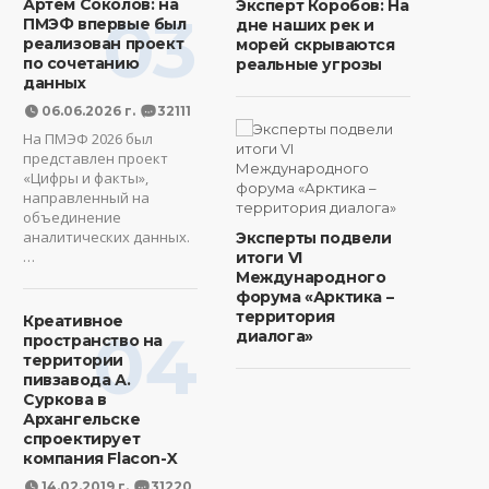
Артем Соколов: на
Эксперт Коробов: На
03
ПМЭФ впервые был
дне наших рек и
реализован проект
морей скрываются
по сочетанию
реальные угрозы
данных
06.06.2026 г.
32111
На ПМЭФ 2026 был
представлен проект
«Цифры и факты»,
направленный на
объединение
аналитических данных.
Эксперты подвели
…
итоги VI
Международного
форума «Арктика –
территория
Креативное
04
диалога»
пространство на
территории
пивзавода А.
Суркова в
Архангельске
спроектирует
компания Flacon-X
14.02.2019 г.
31220