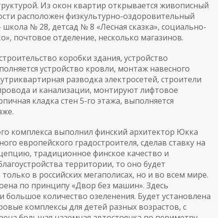
руктурой. Из окон квартир открывается живописный
зости расположен физкультурно-оздоровительный
школа № 28, детсад № 8 «Лесная сказка», социально-
», почтовое отделение, несколько магазинов.
строительство коробки здания, устройство
полняется устройство кровли, монтаж навесного
нутриквартирная разводка электросетей, строители
провода и канализации, монтируют лифтовое
пичная кладка стен 5-го этажа, выполняется
аже.
ого комплекса выполнил финский архитектор Юкка
ного европейского градостроителя, сделав ставку на
цепцию, традиционное финское качество и
благоустройства территории, то оно будет
только в российских мегаполисах, но и во всем мире.
оена по принципу «Двор без машин». Здесь
 большое количество озеленения. Будет установлена
овые комплексы для детей разных возрастов, с
рена большая наземная автостоянка по периметру