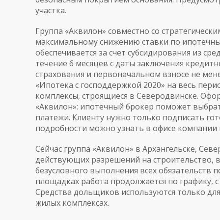
участка.
Группа «Аквилон» совместно со стратегичес
максимальному снижению ставки по ипотечным
обеспечивается за счет субсидирования из сре
течение 6 месяцев с даты заключения кредит
страхования и первоначальном взносе не мене
«Ипотека с господдержкой 2020» на весь пери
комплексы, строящиеся в Северодвинске. Офо
«Аквилон»: ипотечный брокер поможет выбрать
платежи. Клиенту нужно только подписать го
подробности можно узнать в офисе компании в 
Сейчас группа «Аквилон» в Архангельске, Севе
действующих разрешений на строительство, воз
безусловного выполнения всех обязательств п
площадках работа продолжается по графику, 
Средства дольщиков используются только дл
жилых комплексах.