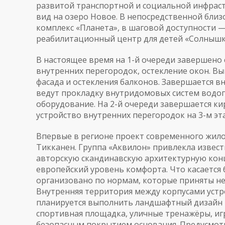
развитой транспортной и социальной инфраст
вид на озеро Новое. В непосредственной бли
комплекс «Планета», в шаговой доступности — 
реабилитационный центр для детей «Солнышко
В настоящее время на 1-й очереди завершено 
внутренних перегородок, остекление окон. Вы
фасада и остекления балконов. Завершается в
ведут прокладку внутридомовых систем водо
оборудование. На 2-й очереди завершается кир
устройство внутренних перегородок на 3-м эт
Впервые в регионе проект современного жил
Тикканен. Группа «Аквилон» привлекла извест
авторскую скандинавскую архитектурную кон
европейский уровень комфорта. Что касается 
организовано по нормам, которые приняты не 
Внутренняя территория между корпусами устр
планируется выполнить ландшафтный дизайн и
спортивная площадка, уличные тренажёры, игр
безопасным покрытием основания. Предусмот