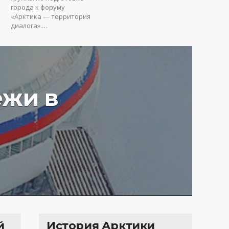
города к форуму
«Арктика — территория
диалога».…
ежи в
у вредят пустые
ия: Юрий Коробов о
мах чрезмерного
ования в РФ
4 г.
3638
й
История Арктики