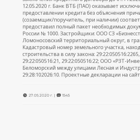
12.05.2020 г. Банк ВТБ (ПАО) оказывает исключ
предоставлении кредита без объяснения причи
(созаемщик/поручитель, при наличии) соотве
предоставил полный пакет необходимых докум
России № 1000. Застройщики: ООО СЗ «Бизнесстр
Ломоносовский территориальный округ, в гран
Кадастровый номер земельного участка, наход
строительства в силу закона: 29:22:050516:2265,2
29:22:050516:21, 29:22:050516:22; ООО «РЗТ-Инве
Беломорский между улицами Лесная и Индустр
29:28:102026:10. Проектные декларации на сай
27.05.2020 г. |
1545