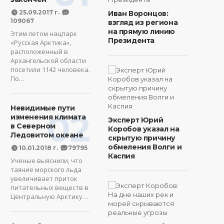
25.09.2017 г.
Иван Воронцов:
109067
взгляд из региона
на прямую линию
Этим летом нацпарк
Президента
«Русская Арктика»,
расположенный в
Архангельской области
посетили 1142 человека.
По…
Невидимые пути
02
изменения климата
Эксперт Юрий
в Северном
Коробов указал на
Ледовитом океане
скрытую причину
обмеления Волги и
10.01.2018 г.
79795
Каспия
Ученые выяснили, что
таяние морского льда
увеличивает приток
питательных веществ в
Центральную Арктику…