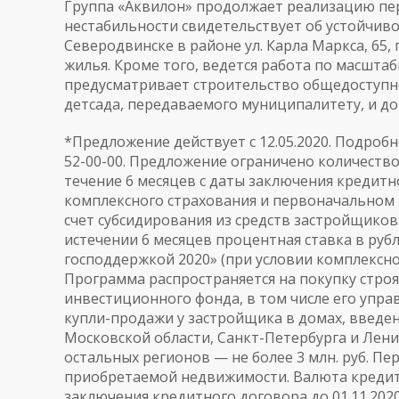
Группа «Аквилон» продолжает реализацию пер
нестабильности свидетельствует об устойчив
Северодвинске в районе ул. Карла Маркса, 65,
жилья. Кроме того, ведется работа по масшт
предусматривает строительство общедоступно
детсада, передаваемого муниципалитету, и до 
*Предложение действует с 12.05.2020. Подробнос
52-00-00. Предложение ограничено количество
течение 6 месяцев с даты заключения кредитн
комплексного страхования и первоначальном в
счет субсидирования из средств застройщиков
истечении 6 месяцев процентная ставка в руб
господдержкой 2020» (при условии комплексно
Программа распространяется на покупку стро
инвестиционного фонда, в том числе его упр
купли-продажи у застройщика в домах, введен
Московской области, Санкт-Петербурга и Ленин
остальных регионов — не более 3 млн. руб. П
приобретаемой недвижимости. Валюта кредита 
заключения кредитного договора до 01.11.202