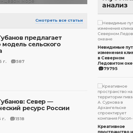
анализ
Смотреть все статьи
Губанов предлагает
 модель сельского
Невидимые пу
а
изменения кли
в Северном
 г.
587
Ледовитом оке
79795
Губанов: Север —
ческий ресурс России
 г.
1518
Креативное
пространство 