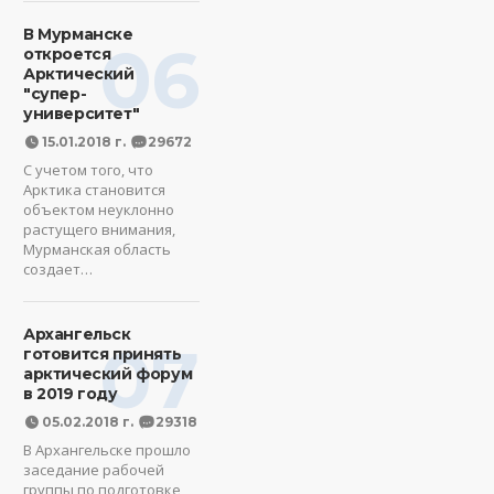
В Мурманске
06
откроется
Арктический
"супер-
университет"
15.01.2018 г.
29672
С учетом того, что
Арктика становится
объектом неуклонно
растущего внимания,
Мурманская область
создает…
Архангельск
07
готовится принять
арктический форум
в 2019 году
05.02.2018 г.
29318
В Архангельске прошло
заседание рабочей
группы по подготовке