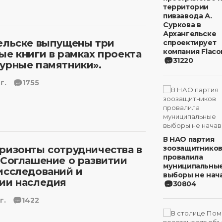
территории
пивзавода А.
Суркова в
Архангельске
ельске выпущены три
спроектирует
компания Flaco
ые книги в рамках проекта
31220
урные памятники».
г.
1755
В НАО партия
ризонты сотрудничества в
зоозащитнико
провалила
 Соглашение о развитии
муниципальны
исследований и
выборы не нача
ии наследия
30804
г.
1422