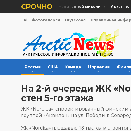
СРОЧНО
ертв почтили во время гуманитарной миссии
Архангельск
Фотогалерея
Видеозал
Справочная инфо
Россия
США
Канада
Норвегия
Финля
На 2-й очереди ЖК «No
стен 5-го этажа
ЖК «Nordica», спроектированный финским 
группой «Аквилон» на ул. Победы в Северо
ЖК «Nordica» площадью 18 тыс. кв. м строится