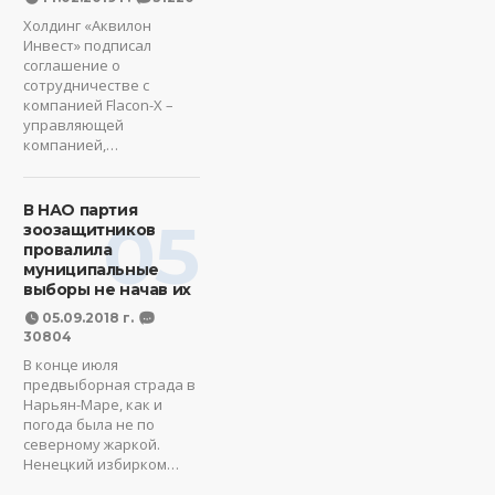
Холдинг «Аквилон
Инвест» подписал
соглашение о
сотрудничестве с
компанией Flacon-X –
управляющей
компанией,…
В НАО партия
05
зоозащитников
провалила
муниципальные
выборы не начав их
05.09.2018 г.
30804
В конце июля
предвыборная страда в
Нарьян-Маре, как и
погода была не по
северному жаркой.
Ненецкий избирком…