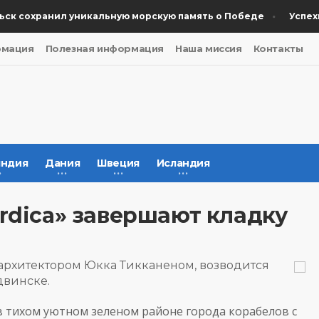
 сохранил уникальную морскую память о Победе
Успехи ш
рмация
Полезная информация
Наша миссия
Контакты
ндия
Дания
Швеция
Исландия
rdica» завершают кладку
архитектором Юкка Тикканеном, возводится
двинске.
 в тихом уютном зеленом районе города корабелов с