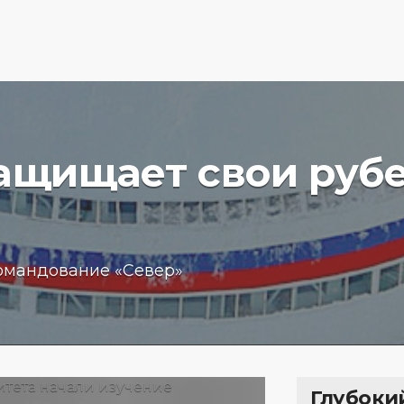
защищает свои руб
вучего
Бизнес
омандование «Север»
чение
обещан
пробле
 море
кредит
15.01.202
Глубоки