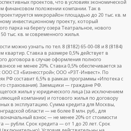
спективных проектов, что в условиях экономической
ом финансовом положении компании. Так в
 проектируется микрорайон площадью до 20 тыс. кв. м
абному инвестиционному проекту, который
го парка на берегу озера Театральное, нового
50 тыс. кв. м современного жилья.
ти можно узнать по тел. 8 (8182) 65-00-08 и 8 (8184)
м квартир. Ставка в размере 0,5% действует в
ого договора в случае оформления полного
зносе не менее 20%. Ставка 0,5% обеспечивается за
: ООО СЗ «Бизнесстрой»; ООО «РЗТ-Инвест». По
лях РФ составит 6,5% в рамках программы «Ипотека с
го страхования). Заемщики — граждане РФ.
ящегося жилья у юридического лица (за исключением
авляющей компании) и готового жилья по договору
ных в эксплуатацию. Сумма кредита для Москвы,
градской области — не более 8 млн. руб., для
ервоначальный взнос — не менее 20% от стоимости
— рубли. Срок кредита — от 1 до 20 лет. Срок
0 (включительно). Условия действительны на