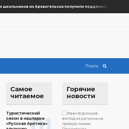
кольников из Архангельска получили поддержку на уровне го
Самое
Горячие
читаемое
новости
Туристический
01
сезон в нацпарке
«Русская Арктика»
закончен