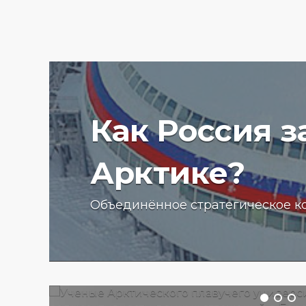
Как Россия 
Арктике?
Ученые Арктического пла
Объединённое стратегическое к
университета начали изу
радиоактивности донных
отложений в Баренцевом
13.07.2025 г.
2762