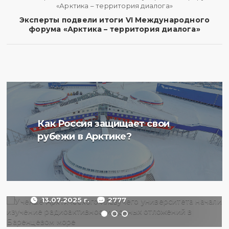
Эксперты подвели итоги VI Международного
форума «Арктика – территория диалога»
Ученые Арктического
Как Россия защищает свои
плавучего университета
рубежи в Арктике?
начали изучение
радиоактивности донных
отложений в Баренцевом
море
13.07.2025 г.
2777