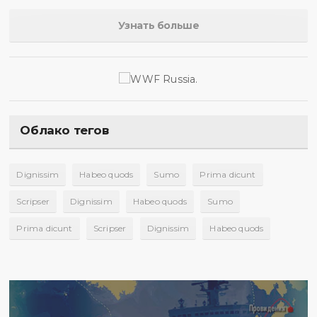
Узнать больше
Облако тегов
Dignissim
Habeo quods
Sumo
Prima dicunt
Scripser
Dignissim
Habeo quods
Sumo
Prima dicunt
Scripser
Dignissim
Habeo quods