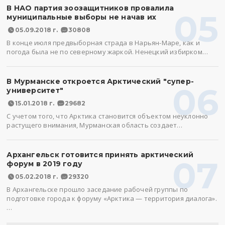
В НАО партия зоозащитников провалила
05
муниципальные выборы не начав их
05.09.2018 г.
30808
В конце июля предвыборная страда в Нарьян-Маре, как и
погода была не по северному жаркой. Ненецкий избирком…
В Мурманске откроется Арктический "супер-
06
университет"
15.01.2018 г.
29682
С учетом того, что Арктика становится объектом неуклонно
растущего внимания, Мурманская область создает…
Архангельск готовится принять арктический
07
форум в 2019 году
05.02.2018 г.
29320
В Архангельске прошло заседание рабочей группы по
подготовке города к форуму «Арктика — территория диалога».
…