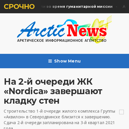
СРОЧНО
ять жертв почтили во время гуманитарной миссии
Арха
Show Menu
На 2-й очереди ЖК
«Nordica» завершают
кладку стен
Строительство 1-й очереди жилого комплекса Группы
«Аквилон» в Северодвинске близится к завершению.
Сдача 2-й очереди запланирована на 3-й квартал 2021
года.