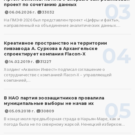
03
проект по сочетанию данных
06.06.2026 г.
33032
На ПМЭФ 2026 был представлен проект «Цифры и факты»,
направленный на объединение аналитических данных.…
Креативное пространство на территории
04
пивзавода А. Суркова в Архангельске
спроектирует компания Flacon-X
14.02.2019 г.
31227
Холдинг «Аквилон Инвест» подписал соглашение о
сотрудничестве с компанией Flacon-X – управляющей
компанией,…
В НАО партия зоозащитников провалила
05
муниципальные выборы не начав их
05.09.2018 г.
30809
В конце июля предвыборная страда в Нарьян-Маре, как и
погода была не по северному жаркой. Ненецкий избирком…