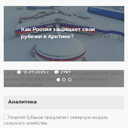
Ученые Арктического
Как Россия защищает свои
плавучего университета
рубежи в Арктике?
начали изучение
радиоактивности донных
отложений в Баренцевом
море
13.07.2025 г.
2787
Аналитика