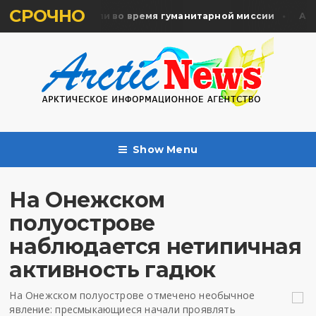
СРОЧНО
ять жертв почтили во время гуманитарной миссии
Архан
Show Menu
На Онежском
полуострове
наблюдается нетипичная
активность гадюк
На Онежском полуострове отмечено необычное
явление: пресмыкающиеся начали проявлять