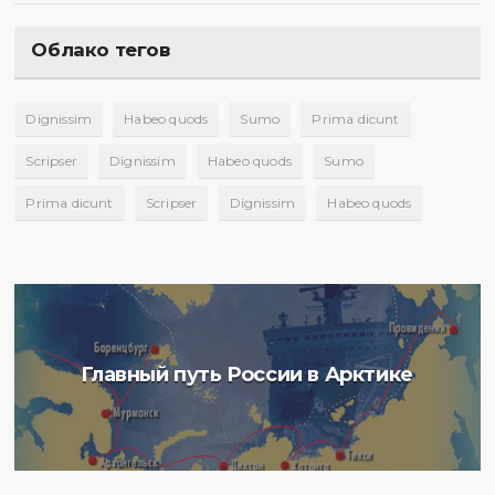
Облако тегов
Dignissim
Habeo quods
Sumo
Prima dicunt
Scripser
Dignissim
Habeo quods
Sumo
Prima dicunt
Scripser
Dignissim
Habeo quods
Главный путь России в Арктике