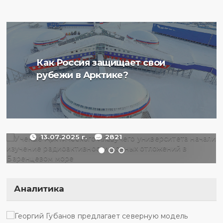
Ученые Арктического
Как Россия защищает свои
плавучего университета
рубежи в Арктике?
начали изучение
радиоактивности донных
отложений в Баренцевом
море
13.07.2025 г.
2821
Аналитика