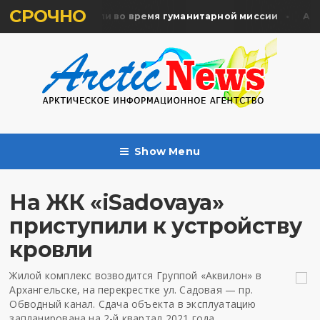
СРОЧНО
ять жертв почтили во время гуманитарной миссии
Архан
Show Menu
На ЖК «iSadovaya»
приступили к устройству
кровли
Жилой комплекс возводится Группой «Аквилон» в
Архангельске, на перекрестке ул. Садовая — пр.
Обводный канал. Сдача объекта в эксплуатацию
запланирована на 2-й квартал 2021 года.