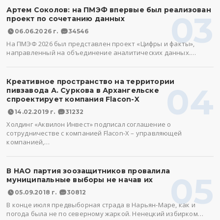
Артем Соколов: на ПМЭФ впервые был реализован
03
проект по сочетанию данных
06.06.2026 г.
34546
На ПМЭФ 2026 был представлен проект «Цифры и факты»,
направленный на объединение аналитических данных.…
Креативное пространство на территории
04
пивзавода А. Суркова в Архангельске
спроектирует компания Flacon-X
14.02.2019 г.
31232
Холдинг «Аквилон Инвест» подписал соглашение о
сотрудничестве с компанией Flacon-X – управляющей
компанией,…
В НАО партия зоозащитников провалила
05
муниципальные выборы не начав их
05.09.2018 г.
30812
В конце июля предвыборная страда в Нарьян-Маре, как и
погода была не по северному жаркой. Ненецкий избирком…