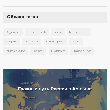
Облако тегов
Dignissim
Habeo quods
Sumo
Prima dicunt
Scripser
Dignissim
Habeo quods
Sumo
Prima dicunt
Scripser
Dignissim
Habeo quods
Главный путь России в Арктике