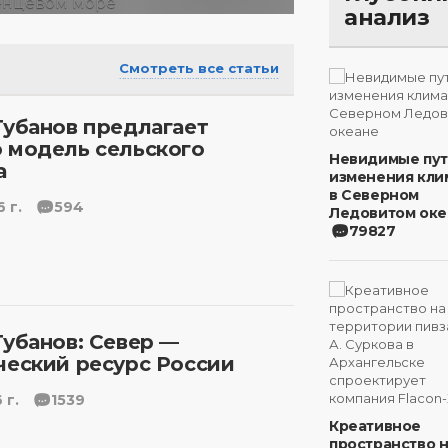
анализ
Смотреть все статьи
Губанов предлагает
 модель сельского
Невидимые пу
а
изменения кли
в Северном
 г.
594
Ледовитом оке
79827
Губанов: Север —
ческий ресурс России
 г.
1539
Креативное
пространство 