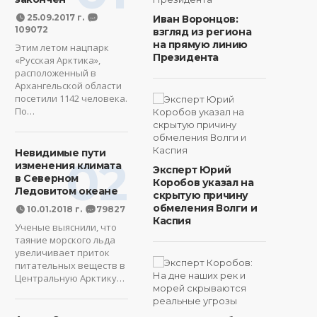
25.09.2017 г.
Иван Воронцов:
109072
взгляд из региона
на прямую линию
Этим летом нацпарк
Президента
«Русская Арктика»,
расположенный в
Архангельской области
посетили 1142 человека.
По…
Невидимые пути
02
изменения климата
Эксперт Юрий
в Северном
Коробов указал на
Ледовитом океане
скрытую причину
обмеления Волги и
10.01.2018 г.
79827
Каспия
Ученые выяснили, что
таяние морского льда
увеличивает приток
питательных веществ в
Центральную Арктику…