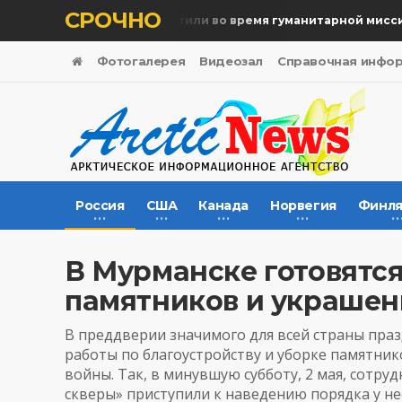
СРОЧНО
Память жертв почтили во время гуманитарной миссии
Фотогалерея
Видеозал
Справочная инфо
Россия
США
Канада
Норвегия
Финля
В Мурманске готовятся
памятников и украшен
В преддверии значимого для всей страны праз
работы по благоустройству и уборке памятни
войны. Так, в минувшую субботу, 2 мая, сотр
скверы» приступили к наведению порядка у н