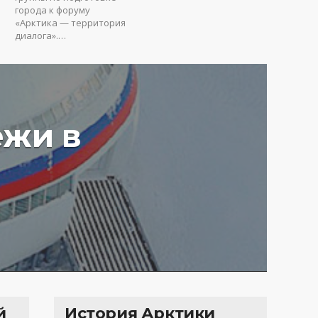
города к форуму
«Арктика — территория
диалога».…
ежи в
у вредят пустые
ия: Юрий Коробов о
мах чрезмерного
ования в РФ
4 г.
3670
й
История Арктики