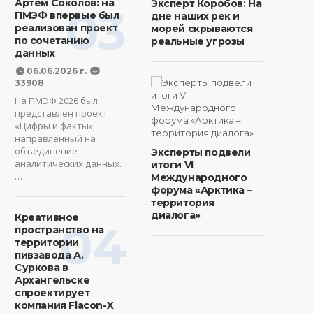
Артем Соколов: на
Эксперт Коробов: На
03
ПМЭФ впервые был
дне наших рек и
реализован проект
морей скрываются
по сочетанию
реальные угрозы
данных
06.06.2026 г.
33908
На ПМЭФ 2026 был
представлен проект
«Цифры и факты»,
направленный на
объединение
Эксперты подвели
аналитических данных.
итоги VI
…
Международного
форума «Арктика –
территория
диалога»
Креативное
04
пространство на
территории
пивзавода А.
Суркова в
Архангельске
спроектирует
компания Flacon-X