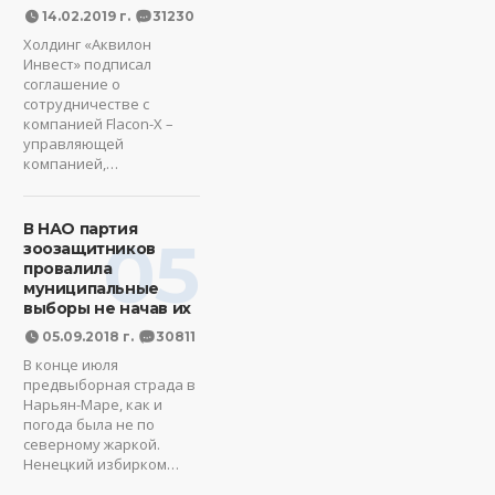
14.02.2019 г.
31230
Холдинг «Аквилон
Инвест» подписал
соглашение о
сотрудничестве с
компанией Flacon-X –
управляющей
компанией,…
В НАО партия
05
зоозащитников
провалила
муниципальные
выборы не начав их
05.09.2018 г.
30811
В конце июля
предвыборная страда в
Нарьян-Маре, как и
погода была не по
северному жаркой.
Ненецкий избирком…