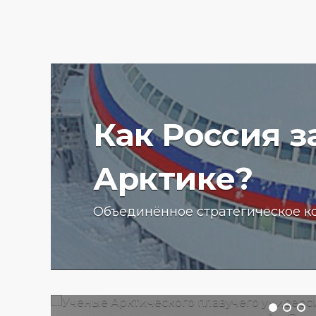
Как Россия 
Арктике?
Ученые Арктического пла
Объединённое стратегическое к
университета начали изу
радиоактивности донных
отложений в Баренцевом
13.07.2025 г.
2803