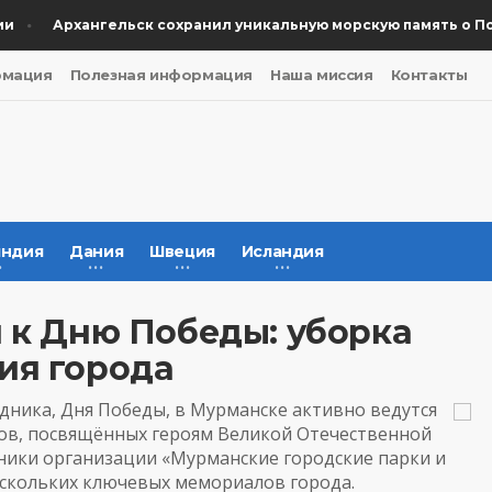
Архангельск сохранил уникальную морскую память о Побе
рмация
Полезная информация
Наша миссия
Контакты
ндия
Дания
Швеция
Исландия
 к Дню Победы: уборка
ия города
дника, Дня Победы, в Мурманске активно ведутся
ков, посвящённых героям Великой Отечественной
удники организации «Мурманские городские парки и
ескольких ключевых мемориалов города.