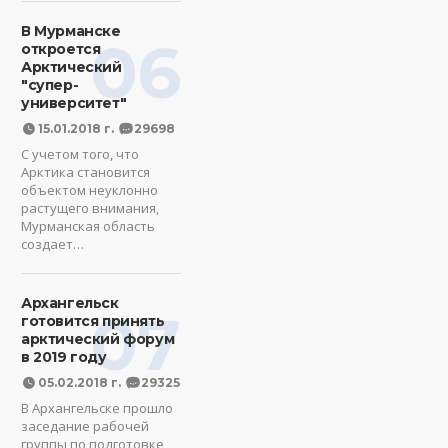
В Мурманске
06
откроется
Арктический
"супер-
университет"
15.01.2018 г.
29698
С учетом того, что
Арктика становится
объектом неуклонно
растущего внимания,
Мурманская область
создает…
Архангельск
07
готовится принять
арктический форум
в 2019 году
05.02.2018 г.
29325
В Архангельске прошло
заседание рабочей
группы по подготовке