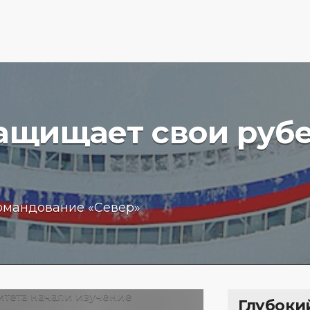
защищает свои руб
вучего
Бизнес
омандование «Север»
чение
обещан
пробле
 море
кредит
15.01.202
Глубоки