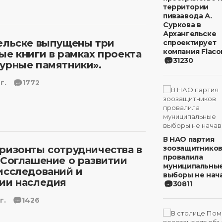
территории
пивзавода А.
Суркова в
Архангельске
ельске выпущены три
спроектирует
компания Flaco
ые книги в рамках проекта
31230
урные памятники».
г.
1772
В НАО партия
ризонты сотрудничества в
зоозащитнико
провалила
 Соглашение о развитии
муниципальны
исследований и
выборы не нача
ии наследия
30811
г.
1426