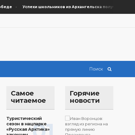
де
Успехи школьников из Архангельска получили поддерж
Самое
Горячие
читаемое
новости
Туристический
01
сезон в нацпарке
«Русская Арктика»
закончен