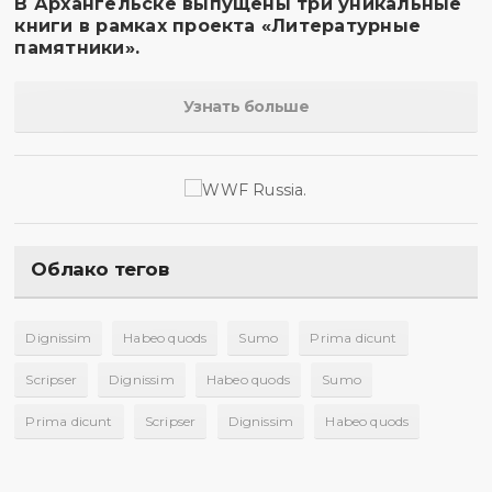
В Архангельске выпущены три уникальные
книги в рамках проекта «Литературные
памятники».
Узнать больше
Облако тегов
Dignissim
Habeo quods
Sumo
Prima dicunt
Scripser
Dignissim
Habeo quods
Sumo
Prima dicunt
Scripser
Dignissim
Habeo quods