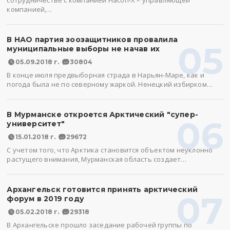
сотрудничестве с компанией Flacon-X – управляющей
компанией,…
В НАО партия зоозащитников провалила
05
муниципальные выборы не начав их
05.09.2018 г.
30804
В конце июля предвыборная страда в Нарьян-Маре, как и
погода была не по северному жаркой. Ненецкий избирком…
В Мурманске откроется Арктический "супер-
06
университет"
15.01.2018 г.
29672
С учетом того, что Арктика становится объектом неуклонно
растущего внимания, Мурманская область создает…
Архангельск готовится принять арктический
07
форум в 2019 году
05.02.2018 г.
29318
В Архангельске прошло заседание рабочей группы по