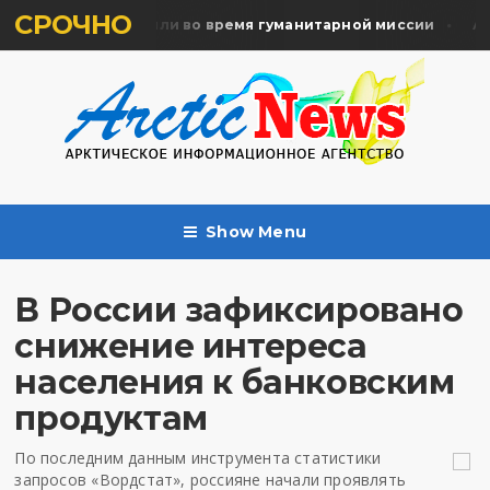
СРОЧНО
мять жертв почтили во время гуманитарной миссии
Арха
Show Menu
В России зафиксировано
снижение интереса
населения к банковским
продуктам
По последним данным инструмента статистики
запросов «Вордстат», россияне начали проявлять