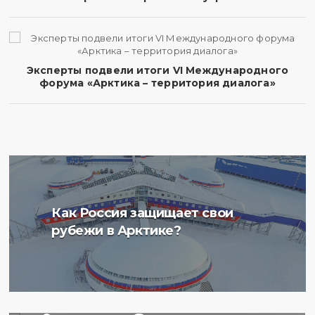
Эксперты подвели итоги VI Международного
форума «Арктика – территория диалога»
Ученые Арктического
Как Россия защищает свои
плавучего университета
рубежи в Арктике?
начали изучение
радиоактивности донных
отложений в Баренцевом
море