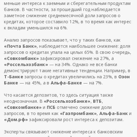
меньше интереса к заемным и сберегательным продуктам
банков. В частности, за прошедший год наблюдается
заметное снижение среднемесячной доли запросов о
кредитах, которое составило 12%, в то время как интерес
к вкладам уменьшился на 6%.
Анализ запросов показывает, что у таких банков, как
«Почта Банк»
, наблюдается наибольшее снижение: доля
запросов о кредитах упала на целых 65%. В свою очередь,
«Совкомбанк»
зафиксировал снижение на 27%, а
«Россельхозбанк»
— на 34%. Однако не все банки
демонстрируют такие негативные тенденции. Например, в
Т-Банке
запросы о кредитах увеличились на 23%, в
Озон
Банке
— на 45%, а в
Альфа-Банке
— на 7%.
Что касается депозитов, то здесь ситуация также
неоднозначная. В
«Россельхозбанке»
,
ВТБ
,
«Совкомбанке»
и
ПСБ
отмечено снижение доли
запросов, в то время как
«Газпромбанк»
,
Альфа-Банк
и
«Дом.рф»
зафиксировали рост интереса к депозитам.
Эксперты связывают снижение интереса к банковским