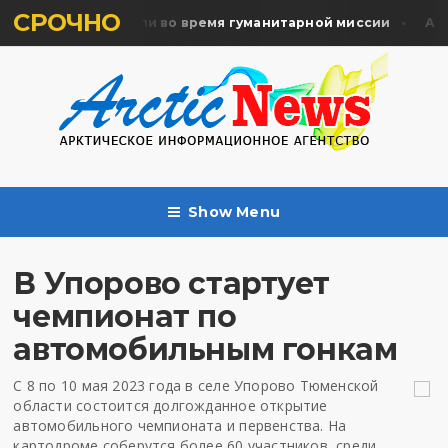
СРОЧНО
ять жертв почтили во время гуманитарной миссии
Арха
Show Menu
В Упорово стартует
чемпионат по
автомобильным гонкам
С 8 по 10 мая 2023 года в селе Упорово Тюменской
области состоится долгожданное открытие
автомобильного чемпионата и первенства. На
картодроме соберутся более 60 участников, среди