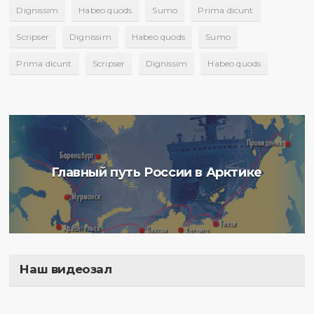
Dignissim
Habeo quods
Sumo
Prima dicunt
Scripser
Dignissim
Habeo quods
Sumo
Prima dicunt
Scripser
Dignissim
Habeo quods
Главный путь России в Арктике
Наш видеозал
Полигон