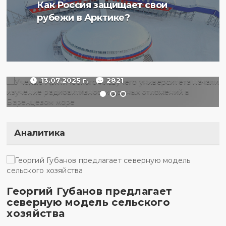
Ученые Арктического
Как Россия защищает свои
плавучего университета
рубежи в Арктике?
начали изучение
радиоактивности донных
отложений в Баренцевом
море
13.07.2025 г.
2821
Аналитика
Георгий Губанов предлагает
северную модель сельского
хозяйства