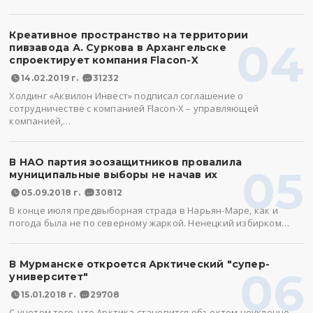
Креативное пространство на территории
04
пивзавода А. Суркова в Архангельске
спроектирует компания Flacon-X
14.02.2019 г.
31232
Холдинг «Аквилон Инвест» подписал соглашение о
сотрудничестве с компанией Flacon-X – управляющей
компанией,…
В НАО партия зоозащитников провалила
05
муниципальные выборы не начав их
05.09.2018 г.
30812
В конце июля предвыборная страда в Нарьян-Маре, как и
погода была не по северному жаркой. Ненецкий избирком…
В Мурманске откроется Арктический "супер-
06
университет"
15.01.2018 г.
29708
С учетом того, что Арктика становится объектом неуклонно