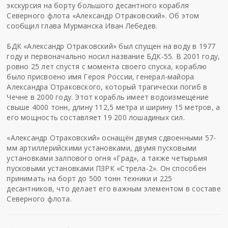
экскурсия на борту большого десантного корабля
Северного флота «Александр Отраковский». Об этом
сообщил глава Мурманска Иван Лебедев.
БДК «Александр Отраковский» был спущен на воду в 1977
году и первоначально носил название БДК-55. В 2001 году,
ровно 25 лет спустя с момента своего спуска, кораблю
было присвоено имя Героя России, генерал-майора
Александра Отраковского, который трагически погиб в
Чечне в 2000 году. Этот корабль имеет водоизмещение
свыше 4000 тонн, длину 112,5 метра и ширину 15 метров, а
его мощность составляет 19 200 лошадиных сил.
«Александр Отраковский» оснащён двумя сдвоенными 57-
мм артиллерийскими установками, двумя пусковыми
установками залпового огня «Град», а также четырьмя
пусковыми установками ПЗРК «Стрела-2». Он способен
принимать на борт до 500 тонн техники и 225
десантников, что делает его важным элементом в составе
Северного флота.