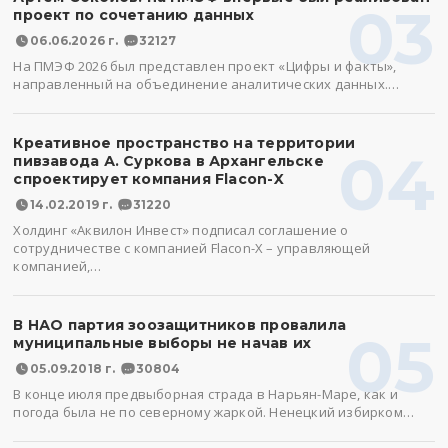
03
проект по сочетанию данных
06.06.2026 г.
32127
На ПМЭФ 2026 был представлен проект «Цифры и факты»,
направленный на объединение аналитических данных.…
Креативное пространство на территории
04
пивзавода А. Суркова в Архангельске
спроектирует компания Flacon-X
14.02.2019 г.
31220
Холдинг «Аквилон Инвест» подписал соглашение о
сотрудничестве с компанией Flacon-X – управляющей
компанией,…
В НАО партия зоозащитников провалила
05
муниципальные выборы не начав их
05.09.2018 г.
30804
В конце июля предвыборная страда в Нарьян-Маре, как и
погода была не по северному жаркой. Ненецкий избирком…