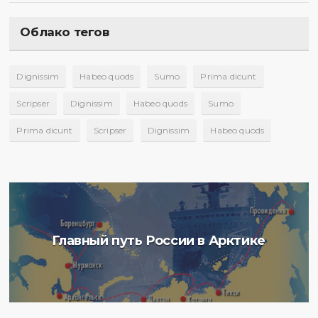
Облако тегов
Dignissim
Habeo quods
Sumo
Prima dicunt
Scripser
Dignissim
Habeo quods
Sumo
Prima dicunt
Scripser
Dignissim
Habeo quods
Главный путь России в Арктике