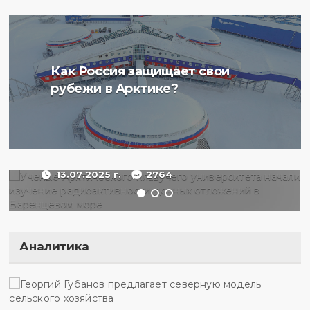
Ученые Арктического
Как Россия защищает свои
плавучего университета
рубежи в Арктике?
начали изучение
радиоактивности донных
отложений в Баренцевом
море
13.07.2025 г.
2764
Аналитика