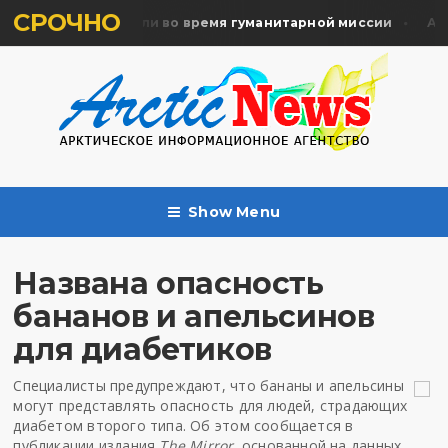
СРОЧНО
ять жертв почтили во время гуманитарной миссии
Арха
Show Menu
Названа опасность
бананов и апельсинов
для диабетиков
Специалисты предупреждают, что бананы и апельсины
могут представлять опасность для людей, страдающих
диабетом второго типа. Об этом сообщается в
публикации издания
The Mirror
, основанной на данных