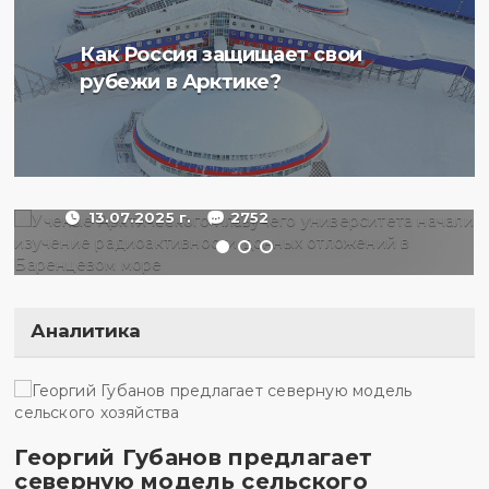
Ученые Арктического
Как Россия защищает свои
плавучего университета
рубежи в Арктике?
начали изучение
радиоактивности донных
отложений в Баренцевом
море
13.07.2025 г.
2752
Аналитика
Георгий Губанов предлагает
северную модель сельского