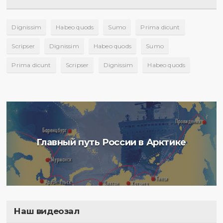
Dignissim
Habeo quods
Sumo
Prima dicunt
Scripser
Dignissim
Habeo quods
Sumo
Prima dicunt
Scripser
Dignissim
Habeo quods
Главный путь России в Арктике
Наш видеозал
Полигон