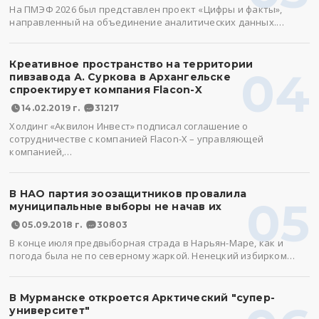
На ПМЭФ 2026 был представлен проект «Цифры и факты»,
направленный на объединение аналитических данных.…
Креативное пространство на территории
04
пивзавода А. Суркова в Архангельске
спроектирует компания Flacon-X
14.02.2019 г.
31217
Холдинг «Аквилон Инвест» подписал соглашение о
сотрудничестве с компанией Flacon-X – управляющей
компанией,…
В НАО партия зоозащитников провалила
05
муниципальные выборы не начав их
05.09.2018 г.
30803
В конце июля предвыборная страда в Нарьян-Маре, как и
погода была не по северному жаркой. Ненецкий избирком…
В Мурманске откроется Арктический "супер-
университет"