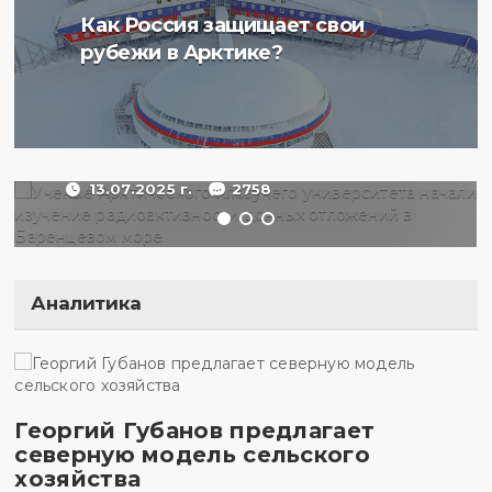
Ученые Арктического
Как Россия защищает свои
плавучего университета
рубежи в Арктике?
начали изучение
радиоактивности донных
отложений в Баренцевом
море
13.07.2025 г.
2758
Аналитика
Георгий Губанов предлагает
северную модель сельского
хозяйства