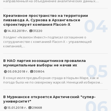
направленный на объединение аналитических данных.…
Креативное пространство на территории
04
пивзавода А. Суркова в Архангельске
спроектирует компания Flacon-X
14.02.2019 г.
31220
Холдинг «Аквилон Инвест» подписал соглашение о
сотрудничестве с компанией Flacon-X – управляющей
компанией,…
В НАО партия зоозащитников провалила
05
муниципальные выборы не начав их
05.09.2018 г.
30804
В конце июля предвыборная страда в Нарьян-Маре, как и
погода была не по северному жаркой. Ненецкий избирком…
В Мурманске откроется Арктический "супер-
06
университет"
15.01.2018 г.
29668