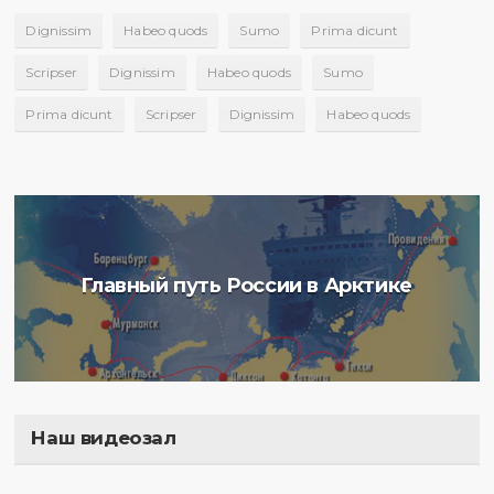
Dignissim
Habeo quods
Sumo
Prima dicunt
Scripser
Dignissim
Habeo quods
Sumo
Prima dicunt
Scripser
Dignissim
Habeo quods
Главный путь России в Арктике
Наш видеозал
Полигон