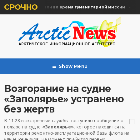
СРОЧНО
мять жертв почтили во время гуманитарной миссии
Арх
Show Menu
Возгорание на судне
«Заполярье» устранено
без жертв
В 11:28 в экстренные службы поступило сообщение о
пожаре на судне
«Заполярье»
, которое находится на
территории ремонтно-эксплуатационной базы флота на
улице Речников. На момент прибытия первых