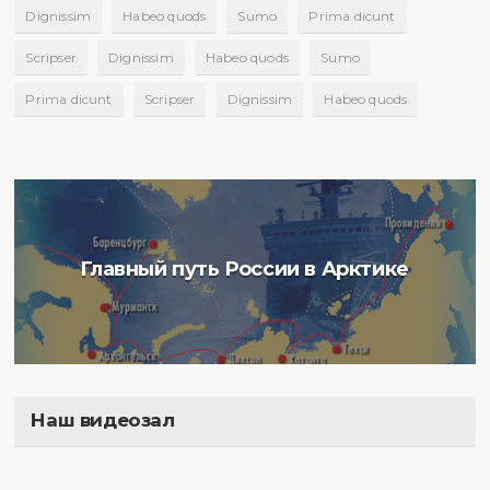
Dignissim
Habeo quods
Sumo
Prima dicunt
Scripser
Dignissim
Habeo quods
Sumo
Prima dicunt
Scripser
Dignissim
Habeo quods
Главный путь России в Арктике
Наш видеозал
Полигон