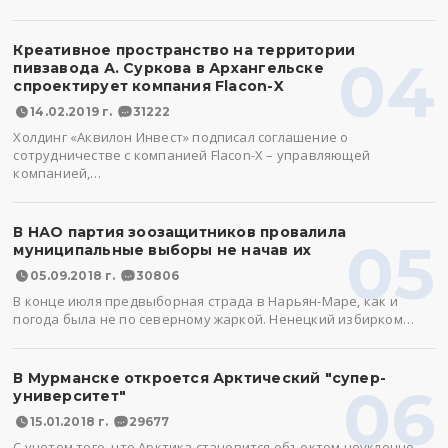
Креативное пространство на территории
04
пивзавода А. Суркова в Архангельске
спроектирует компания Flacon-X
14.02.2019 г.
31222
Холдинг «Аквилон Инвест» подписал соглашение о
сотрудничестве с компанией Flacon-X – управляющей
компанией,…
В НАО партия зоозащитников провалила
05
муниципальные выборы не начав их
05.09.2018 г.
30806
В конце июля предвыборная страда в Нарьян-Маре, как и
погода была не по северному жаркой. Ненецкий избирком…
В Мурманске откроется Арктический "супер-
06
университет"
15.01.2018 г.
29677
С учетом того, что Арктика становится объектом неуклонно