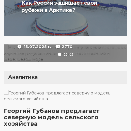
Ученые Арктического
Как Россия защищает свои
плавучего университета
рубежи в Арктике?
начали изучение
радиоактивности донных
отложений в Баренцевом
море
13.07.2025 г.
2770
Аналитика
Георгий Губанов предлагает
северную модель сельского
хозяйства