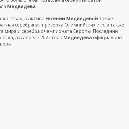
-то болело, я бы позволила себе уйти с этой
ала
Медведев
а
.
венствах, в активе
Евгении
Медведев
ой
также
атная серебряная призерка Олимпийских игр, а также
 мира и серебра с чемпионата Европы. Последний
 года, а в апреле 2023 года
Медведев
а
официально
ьеры.