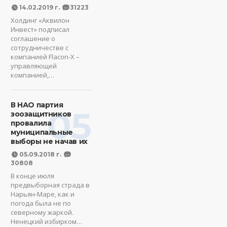
14.02.2019 г.
31223
Холдинг «Аквилон
Инвест» подписал
соглашение о
сотрудничестве с
компанией Flacon-X –
управляющей
компанией,…
В НАО партия
05
зоозащитников
провалила
муниципальные
выборы не начав их
05.09.2018 г.
30808
В конце июля
предвыборная страда в
Нарьян-Маре, как и
погода была не по
северному жаркой.
Ненецкий избирком…