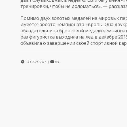
два полувыходных в неделю. Если бы у меня что
тренировки, чтобы не доломаться», — рассказ
Помимо двух золотых медалей на мировых пер
имеется золото чемпионата Европы. Она двукр
обладательница бронзовой медали чемпионата
раз фигуристка выходила на лед в декабре 2019
объявила о завершении своей спортивной кар
13.05.2026 г. |
54