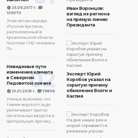
25.09.2017 г.
Иван Воронцов:
109070
взгляд из региона
на прямую линию
Этим летом нацпарк
Президента
«Русская Арктика»,
расположенный в
Архангельской области
посетили 1142 человека.
По…
Невидимые пути
02
изменения климата
Эксперт Юрий
в Северном
Коробов указал на
Ледовитом океане
скрытую причину
обмеления Волги и
10.01.2018 г.
79806
Каспия
Ученые выяснили, что
таяние морского льда
увеличивает приток
питательных веществ в
Центральную Арктику…