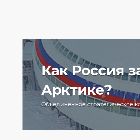
Как Россия 
Арктике?
Ученые Арктического пла
Объединённое стратегическое к
университета начали изу
радиоактивности донных
отложений в Баренцевом
13.07.2025 г.
2776