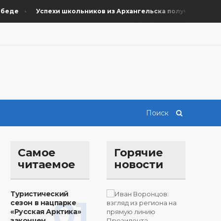
де
Успехи школьников из Архангельска получили поддерж
Самое
Горячие
читаемое
новости
Туристический
01
сезон в нацпарке
«Русская Арктика»
закончен