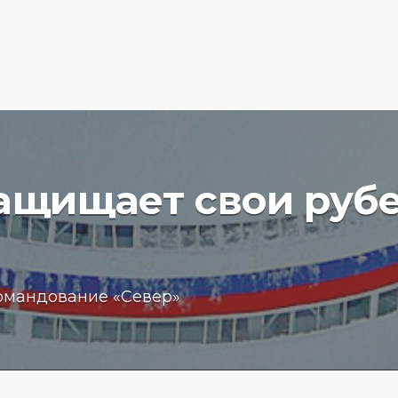
защищает свои руб
вучего
Бизнес
омандование «Север»
чение
обещан
пробле
 море
кредит
15.01.202