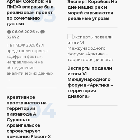
Артем Соколов: на
Эксперт Коробов: На
03
ПМЭФ впервые был
дне наших рек и
реализован проект
морей скрываются
по сочетанию
реальные угрозы
данных
06.06.2026 г.
32672
На ПМЭФ 2026 был
представлен проект
«Цифры и факты»,
направленный на
объединение
Эксперты подвели
аналитических данных.
итоги VI
…
Международного
форума «Арктика –
территория
диалога»
Креативное
04
пространство на
территории
пивзавода А.
Суркова в
Архангельске
спроектирует
компания Flacon-X