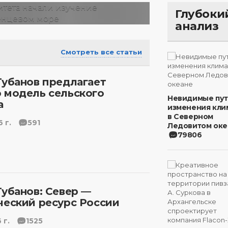
Глубоки
анализ
Смотреть все статьи
Губанов предлагает
 модель сельского
Невидимые пу
а
изменения кли
в Северном
 г.
591
Ледовитом оке
79806
Губанов: Север —
ческий ресурс России
 г.
1525