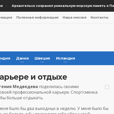
Архангельск сохранил уникальную морскую память о Побе
рмация
Полезная информация
Наша миссия
Контакты
ндия
Дания
Швеция
Исландия
арьере и отдыхе
гения
Медведев
а
поделилась своими
 своей профессиональной карьере. Спортсменка
 бы больше отдыхать.
меня было бы два выходных в неделю. У меня было бы