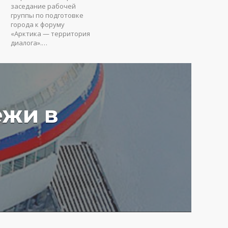
заседание рабочей
группы по подготовке
города к форуму
«Арктика — территория
диалога».…
ежи в
у вредят пустые
ия: Юрий Коробов о
мах чрезмерного
ования в РФ
4 г.
3647