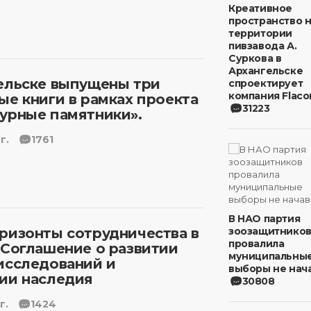
Креативное
пространство 
территории
пивзавода А.
Суркова в
Архангельске
ельске выпущены три
спроектирует
компания Flaco
ые книги в рамках проекта
31223
урные памятники».
г.
1761
В НАО партия
ризонты сотрудничества в
зоозащитнико
провалила
 Соглашение о развитии
муниципальны
исследований и
выборы не нача
ии наследия
30808
г.
1424