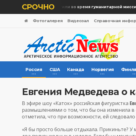
СРОЧНО
Память жертв почтили во время гуманитарной миссии
Фотогалерея
Видеозал
Справочная инфо
Россия
США
Канада
Норвегия
Финля
Евгения Медведева о к
В эфире шоу «Каток» российская фигуристка
Ев
размышлениями о том, что бы она изменила в
отметила, что при возможности, ей следовало
«Я бы просто больше отдыхала. Прикиньте? У 