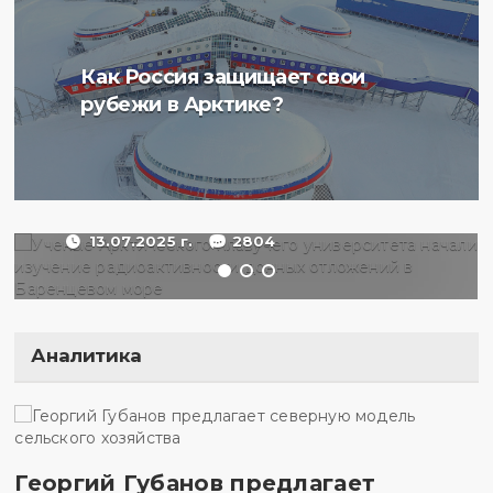
Ученые Арктического
Как Россия защищает свои
плавучего университета
рубежи в Арктике?
начали изучение
радиоактивности донных
отложений в Баренцевом
море
13.07.2025 г.
2804
Аналитика
Георгий Губанов предлагает