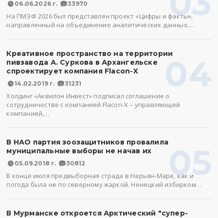
03
06.06.2026 г.
33970
На ПМЭФ 2026 был представлен проект «Цифры и факты»,
направленный на объединение аналитических данных.…
Креативное пространство на территории
04
пивзавода А. Суркова в Архангельске
спроектирует компания Flacon-X
14.02.2019 г.
31231
Холдинг «Аквилон Инвест» подписал соглашение о
сотрудничестве с компанией Flacon-X – управляющей
компанией,…
В НАО партия зоозащитников провалила
05
муниципальные выборы не начав их
05.09.2018 г.
30812
В конце июля предвыборная страда в Нарьян-Маре, как и
погода была не по северному жаркой. Ненецкий избирком…
В Мурманске откроется Арктический "супер-