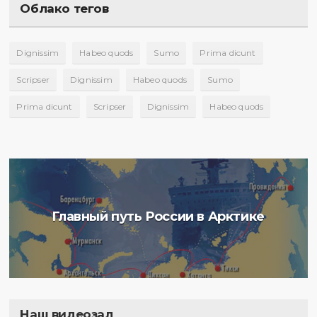
Облако тегов
Dignissim
Habeo quods
Sumo
Prima dicunt
Scripser
Dignissim
Habeo quods
Sumo
Prima dicunt
Scripser
Dignissim
Habeo quods
Главный путь России в Арктике
Наш видеозал