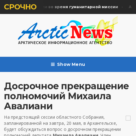
СРОЧНО
ять жертв почтили во время гуманитарной миссии
Архан
Show Menu
Досрочное прекращение
полномочий Михаила
Авалиани
На предстоящей сессии областного Собрания,
запланированной на завтра, 20 мая, в Архангельске,
будет обсуждаться вопрос о досрочном прекращении
полномочий депутата
Михаила Авалиани
. Член