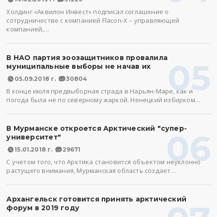
Холдинг «Аквилон Инвест» подписал соглашение о
сотрудничестве с компанией Flacon-X – управляющей
компанией,…
В НАО партия зоозащитников провалила
05
муниципальные выборы не начав их
05.09.2018 г.
30804
В конце июля предвыборная страда в Нарьян-Маре, как и
погода была не по северному жаркой. Ненецкий избирком…
В Мурманске откроется Арктический "супер-
06
университет"
15.01.2018 г.
29671
С учетом того, что Арктика становится объектом неуклонно
растущего внимания, Мурманская область создает…
Архангельск готовится принять арктический
форум в 2019 году