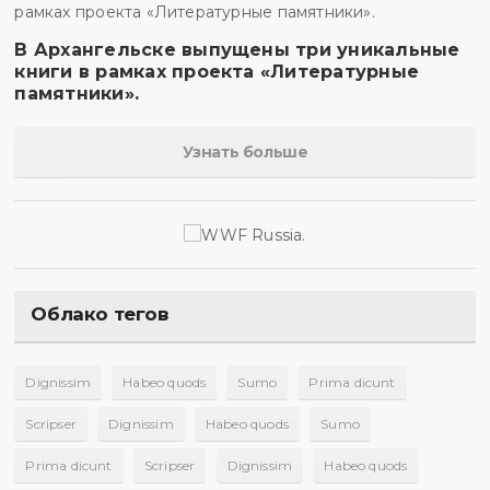
В Архангельске выпущены три уникальные
книги в рамках проекта «Литературные
памятники».
Узнать больше
Облако тегов
Dignissim
Habeo quods
Sumo
Prima dicunt
Scripser
Dignissim
Habeo quods
Sumo
Prima dicunt
Scripser
Dignissim
Habeo quods