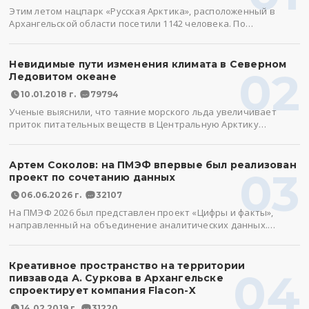
Этим летом нацпарк «Русская Арктика», расположенный в
Архангельской области посетили 1142 человека. По…
Невидимые пути изменения климата в Северном
02
Ледовитом океане
10.01.2018 г.
79794
Ученые выяснили, что таяние морского льда увеличивает
приток питательных веществ в Центральную Арктику…
Артем Соколов: на ПМЭФ впервые был реализован
03
проект по сочетанию данных
06.06.2026 г.
32107
На ПМЭФ 2026 был представлен проект «Цифры и факты»,
направленный на объединение аналитических данных.…
Креативное пространство на территории
04
пивзавода А. Суркова в Архангельске
спроектирует компания Flacon-X
14.02.2019 г.
31220