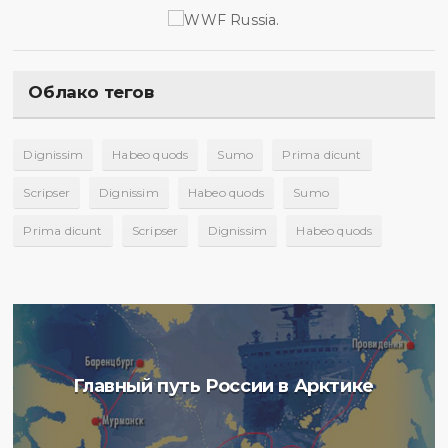
Облако тегов
Dignissim
Habeo quods
Sumo
Prima dicunt
Scripser
Dignissim
Habeo quods
Sumo
Prima dicunt
Scripser
Dignissim
Habeo quods
Главный путь России в Арктике