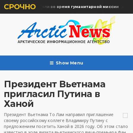
СРОЧНО
мять жертв почтили во время гуманитарной миссии
Арх
Show Menu
Президент Вьетнама
пригласил Путина в
Ханой
Президент Вьетнама То Лам направил приглашение
своему российскому коллеге Владимиру Путину с
предложением посетить Ханой в 2026 году. Об этом стало
известно в ходе визита вьетнамского вице-премьера Фан