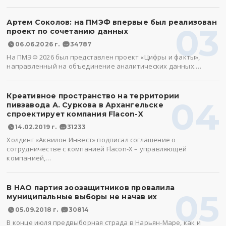
Артем Соколов: на ПМЭФ впервые был реализован
03
проект по сочетанию данных
06.06.2026 г.
34787
На ПМЭФ 2026 был представлен проект «Цифры и факты»,
направленный на объединение аналитических данных.…
Креативное пространство на территории
04
пивзавода А. Суркова в Архангельске
спроектирует компания Flacon-X
14.02.2019 г.
31233
Холдинг «Аквилон Инвест» подписал соглашение о
сотрудничестве с компанией Flacon-X – управляющей
компанией,…
В НАО партия зоозащитников провалила
05
муниципальные выборы не начав их
05.09.2018 г.
30814
В конце июля предвыборная страда в Нарьян-Маре, как и