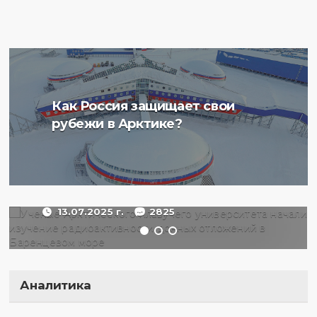
Ученые Арктического
Как Россия защищает свои
плавучего университета
рубежи в Арктике?
начали изучение
радиоактивности донных
отложений в Баренцевом
море
13.07.2025 г.
2825
Аналитика