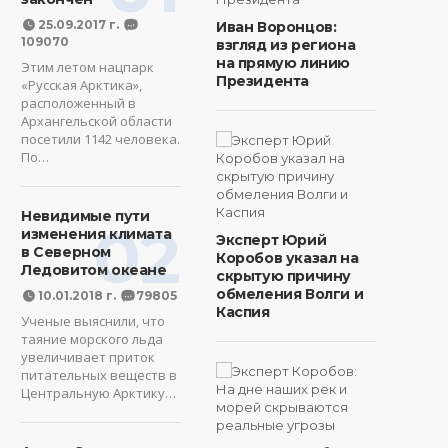
25.09.2017 г.
Иван Воронцов:
109070
взгляд из региона
на прямую линию
Этим летом нацпарк
Президента
«Русская Арктика»,
расположенный в
Архангельской области
посетили 1142 человека.
По…
Невидимые пути
02
изменения климата
Эксперт Юрий
в Северном
Коробов указал на
Ледовитом океане
скрытую причину
обмеления Волги и
10.01.2018 г.
79805
Каспия
Ученые выяснили, что
таяние морского льда
увеличивает приток
питательных веществ в
Центральную Арктику…