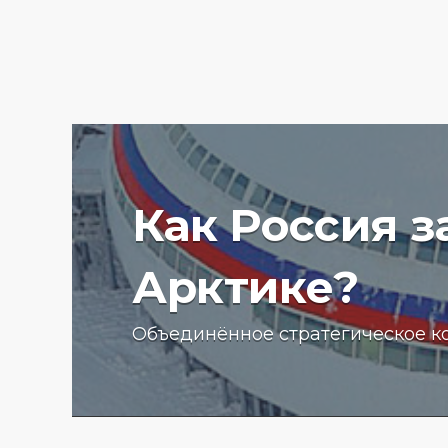
Как Россия 
Арктике?
Ученые Арктического пла
Объединённое стратегическое к
университета начали изу
радиоактивности донных
отложений в Баренцевом
13.07.2025 г.
2773