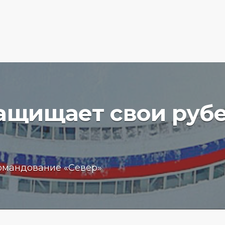
защищает свои руб
вучего
Бизнес
омандование «Север»
чение
обещан
пробле
 море
кредит
15.01.202