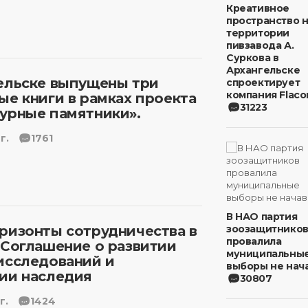
Креативное
пространство 
территории
пивзавода А.
Суркова в
Архангельске
ельске выпущены три
спроектирует
компания Flaco
ые книги в рамках проекта
31223
урные памятники».
г.
1761
В НАО партия
ризонты сотрудничества в
зоозащитнико
провалила
 Соглашение о развитии
муниципальны
исследований и
выборы не нача
ии наследия
30807
г.
1424