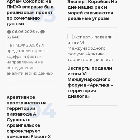
Артем Соколов: на
Эксперт Коробов: На
03
ПМЭФ впервые был
дне наших рек и
реализован проект
морей скрываются
по сочетанию
реальные угрозы
данных
06.06.2026 г.
32648
На ПМЭФ 2026 был
представлен проект
«Цифры и факты»,
направленный на
объединение
Эксперты подвели
аналитических данных.
итоги VI
…
Международного
форума «Арктика –
территория
диалога»
Креативное
04
пространство на
территории
пивзавода А.
Суркова в
Архангельске
спроектирует
компания Flacon-X