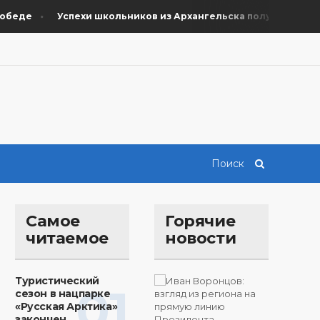
еде
Успехи школьников из Архангельска получили поддерж
Самое
Горячие
читаемое
новости
Туристический
01
сезон в нацпарке
«Русская Арктика»
закончен