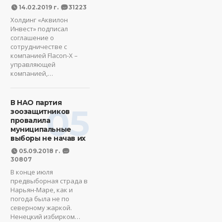
14.02.2019 г.
31223
Холдинг «Аквилон
Инвест» подписал
соглашение о
сотрудничестве с
компанией Flacon-X –
управляющей
компанией,…
В НАО партия
05
зоозащитников
провалила
муниципальные
выборы не начав их
05.09.2018 г.
30807
В конце июля
предвыборная страда в
Нарьян-Маре, как и
погода была не по
северному жаркой.
Ненецкий избирком…