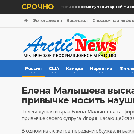
СРОЧНО
Память жертв почтили во время гуманитарной миссии
Фотогалерея
Видеозал
Справочная инфо
Россия
США
Канада
Норвегия
Финля
Елена Малышева выска
привычке носить нау
Телеведущая и врач
Елена Малышева
в эфире
привычке своего супруга
Игоря
, касающейся з
В одном из сюжетов передачи обсуждали важн