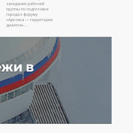
заседание рабочей
группы по подготовке
города к форуму
«Арктика — территория
диалога».…
ежи в
у вредят пустые
ия: Юрий Коробов о
мах чрезмерного
ования в РФ
4 г.
3646