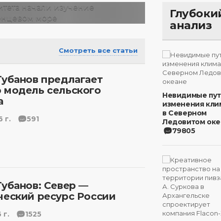
Глубоки
анализ
Смотреть все статьи
Губанов предлагает
 модель сельского
Невидимые пу
а
изменения кли
в Северном
 г.
591
Ледовитом оке
79805
Губанов: Север —
ческий ресурс России
 г.
1525