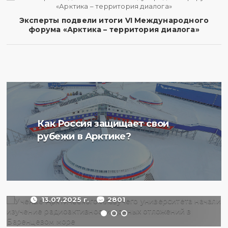
Эксперты подвели итоги VI Международного
форума «Арктика – территория диалога»
Ученые Арктического
Как Россия защищает свои
плавучего университета
рубежи в Арктике?
начали изучение
радиоактивности донных
отложений в Баренцевом
море
13.07.2025 г.
2801