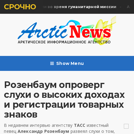
СРОЧНО
ять жертв почтили во время гуманитарной миссии
Архан
Show Menu
Розенбаум опроверг
слухи о высоких доходах
и регистрации товарных
знаков
В недавнем интервью агентству
ТАСС
известный
певец
Александр Розенбаум
развеял слухи о том,