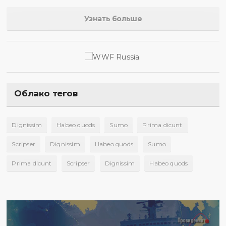
Узнать больше
Облако тегов
Dignissim
Habeo quods
Sumo
Prima dicunt
Scripser
Dignissim
Habeo quods
Sumo
Prima dicunt
Scripser
Dignissim
Habeo quods