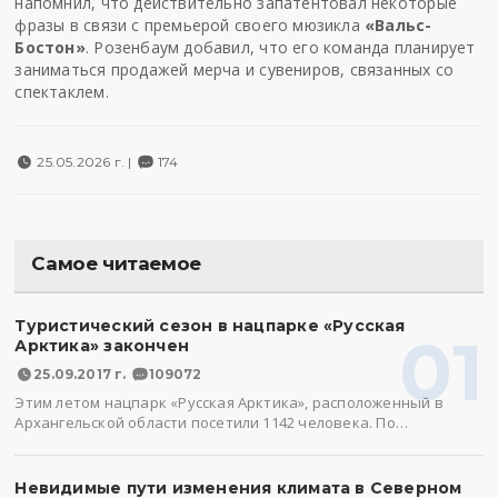
напомнил, что действительно запатентовал некоторые
фразы в связи с премьерой своего мюзикла
«Вальс-
Бостон»
. Розенбаум добавил, что его команда планирует
заниматься продажей мерча и сувениров, связанных со
спектаклем.
25.05.2026 г. |
174
Самое читаемое
Туристический сезон в нацпарке «Русская
01
Арктика» закончен
25.09.2017 г.
109072
Этим летом нацпарк «Русская Арктика», расположенный в
Архангельской области посетили 1142 человека. По…
Невидимые пути изменения климата в Северном