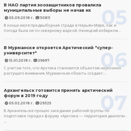
В НАО партия зоозащитников провалила
05
муниципальные выборы не начав их
05.09.2018 г.
30811
В конце июля предвыборная страда в Нарьян-Маре, как и
погода была не по северному жаркой. Ненецкий избирком…
В Мурманске откроется Арктический "супер-
06
университет"
15.01.2018 г.
29697
С учетом того, что Арктика становится объектом неуклонно
растущего внимания, Мурманская область создает…
Архангельск готовится принять арктический
07
форум в 2019 году
05.02.2018 г.
29325
В Архангельске прошло заседание рабочей группы по
подготовке города к форуму «Арктика — территория диалога».
…