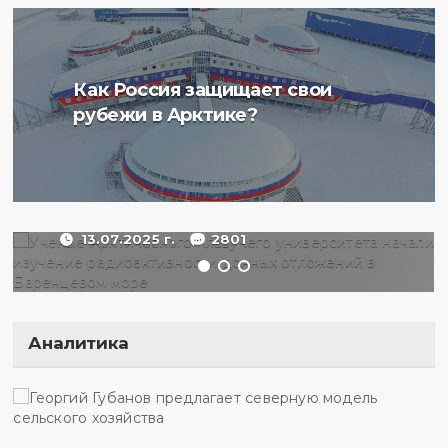
Ученые Арктического
Как Россия защищает свои
плавучего университета
рубежи в Арктике?
начали изучение
радиоактивности донных
отложений в Баренцевом
море
13.07.2025 г.
2801
Аналитика