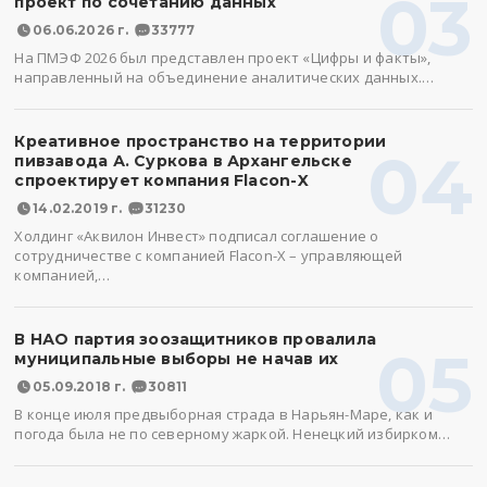
03
проект по сочетанию данных
06.06.2026 г.
33777
На ПМЭФ 2026 был представлен проект «Цифры и факты»,
направленный на объединение аналитических данных.…
Креативное пространство на территории
04
пивзавода А. Суркова в Архангельске
спроектирует компания Flacon-X
14.02.2019 г.
31230
Холдинг «Аквилон Инвест» подписал соглашение о
сотрудничестве с компанией Flacon-X – управляющей
компанией,…
В НАО партия зоозащитников провалила
05
муниципальные выборы не начав их
05.09.2018 г.
30811
В конце июля предвыборная страда в Нарьян-Маре, как и
погода была не по северному жаркой. Ненецкий избирком…