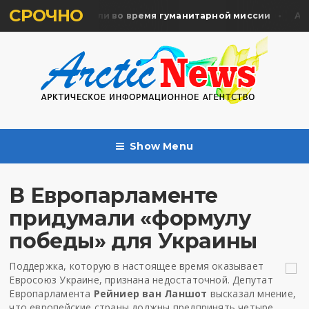
СРОЧНО
ять жертв почтили во время гуманитарной миссии
Арха
Show Menu
В Европарламенте
придумали «формулу
победы» для Украины
Поддержка, которую в настоящее время оказывает
Евросоюз Украине, признана недостаточной. Депутат
Европарламента
Рейниер ван Ланшот
высказал мнение,
что европейские страны должны предпринять четыре