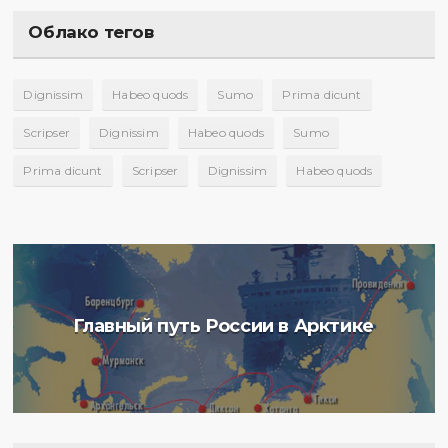
Облако тегов
Dignissim
Habeo quods
Sumo
Prima dicunt
Scripser
Dignissim
Habeo quods
Sumo
Prima dicunt
Scripser
Dignissim
Habeo quods
Главный путь России в Арктике