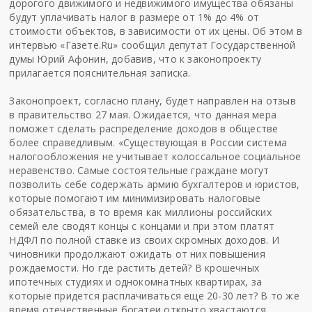
дорогого движимого и недвижимого имущества обязаны
будут уплачивать налог в размере от 1% до 4% от
стоимости объектов, в зависимости от их цены. Об этом в
интервью «Газете.Ru» сообщил депутат Государственной
думы Юрий Афонин, добавив, что к законопроекту
прилагается пояснительная записка.
Законопроект, согласно плану, будет направлен на отзыв
в правительство 27 мая. Ожидается, что данная мера
поможет сделать распределение доходов в обществе
более справедливым. «Существующая в России система
налогообложения не учитывает колоссальное социальное
неравенство. Самые состоятельные граждане могут
позволить себе содержать армию бухгалтеров и юристов,
которые помогают им минимизировать налоговые
обязательства, в то время как миллионы российских
семей еле сводят концы с концами и при этом платят
НДФЛ по полной ставке из своих скромных доходов. И
чиновники продолжают ожидать от них повышения
рождаемости. Но где растить детей? В крошечных
ипотечных студиях и однокомнатных квартирах, за
которые придется расплачиваться еще 20-30 лет? В то же
время отечественные богатеи открыто хвастаются