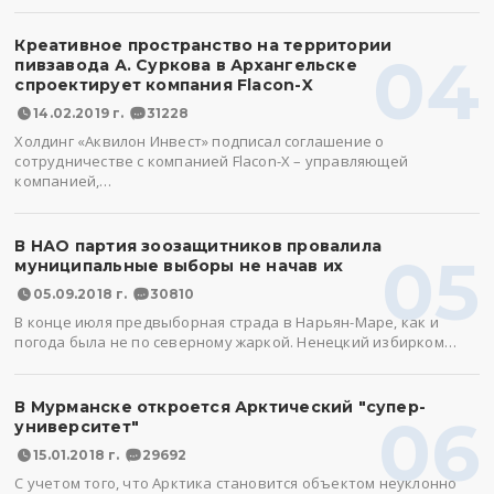
Креативное пространство на территории
04
пивзавода А. Суркова в Архангельске
спроектирует компания Flacon-X
14.02.2019 г.
31228
Холдинг «Аквилон Инвест» подписал соглашение о
сотрудничестве с компанией Flacon-X – управляющей
компанией,…
В НАО партия зоозащитников провалила
05
муниципальные выборы не начав их
05.09.2018 г.
30810
В конце июля предвыборная страда в Нарьян-Маре, как и
погода была не по северному жаркой. Ненецкий избирком…
В Мурманске откроется Арктический "супер-
06
университет"
15.01.2018 г.
29692
С учетом того, что Арктика становится объектом неуклонно