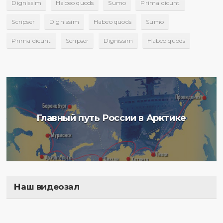
Dignissim
Habeo quods
Sumo
Prima dicunt
Scripser
Dignissim
Habeo quods
Sumo
Prima dicunt
Scripser
Dignissim
Habeo quods
Главный путь России в Арктике
Наш видеозал
Полигон