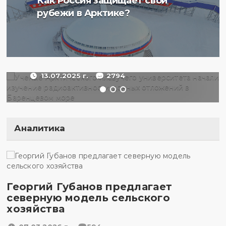
Как Россия защищает свои
плавучего университета
рубежи в Арктике?
начали изучение
радиоактивности донных
отложений в Баренцевом
море
13.07.2025 г.
2794
Аналитика
Георгий Губанов предлагает
северную модель сельского
хозяйства