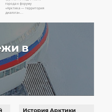
города к форуму
«Арктика — территория
диалога».…
ежи в
у вредят пустые
ия: Юрий Коробов о
мах чрезмерного
ования в РФ
4 г.
3660
й
История Арктики