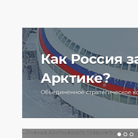
Как Россия 
Арктике?
Ученые Арктического пла
Объединённое стратегическое к
университета начали изу
радиоактивности донных
отложений в Баренцевом
13.07.2025 г.
2793