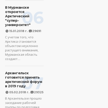
В Мурманске
06
откроется
Арктический
"супер-
университет"
15.01.2018 г.
29691
С учетом того, что
Арктика становится
объектом неуклонно
растущего внимания,
Мурманская область
создает…
Архангельск
07
готовится принять
арктический форум
в 2019 году
05.02.2018 г.
29325
В Архангельске прошло
заседание рабочей
группы по подготовке