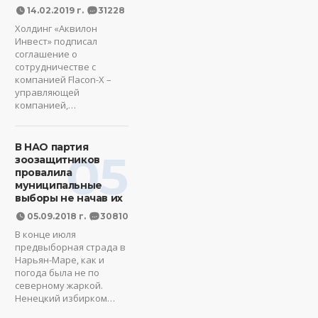
14.02.2019 г.
31228
Холдинг «Аквилон
Инвест» подписал
соглашение о
сотрудничестве с
компанией Flacon-X –
управляющей
компанией,…
В НАО партия
05
зоозащитников
провалила
муниципальные
выборы не начав их
05.09.2018 г.
30810
В конце июля
предвыборная страда в
Нарьян-Маре, как и
погода была не по
северному жаркой.
Ненецкий избирком…