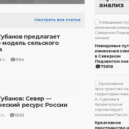
анализ
Смотреть все статьи
Губанов предлагает
 модель сельского
Невидимые пу
а
изменения кли
в Северном
 г.
594
Ледовитом оке
79818
Губанов: Север —
ческий ресурс России
 г.
1535
Креативное
пространство 