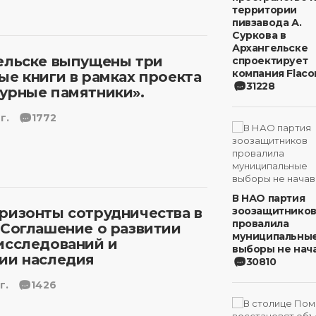
территории
пивзавода А.
Суркова в
Архангельске
ельске выпущены три
спроектирует
компания Flaco
ые книги в рамках проекта
31228
урные памятники».
г.
1772
В НАО партия
ризонты сотрудничества в
зоозащитнико
провалила
 Соглашение о развитии
муниципальны
исследований и
выборы не нача
ии наследия
30810
г.
1426