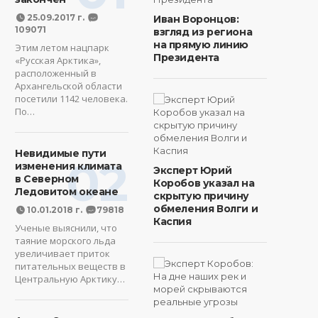
25.09.2017 г.
Иван Воронцов:
109071
взгляд из региона
на прямую линию
Этим летом нацпарк
Президента
«Русская Арктика»,
расположенный в
Архангельской области
посетили 1142 человека.
По…
Невидимые пути
02
изменения климата
Эксперт Юрий
в Северном
Коробов указал на
Ледовитом океане
скрытую причину
обмеления Волги и
10.01.2018 г.
79818
Каспия
Ученые выяснили, что
таяние морского льда
увеличивает приток
питательных веществ в
Центральную Арктику…