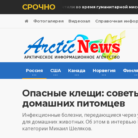
СРОЧНО
Память жертв почтили во время гуманитарной миссии
Фотогалерея
Видеозал
Справочная инфо
Россия
США
Канада
Норвегия
Финля
Опасные клещи: совет
домашних питомцев
Инфекционные болезни, передающиеся через у
для домашних животных. Об этом в интервью
категории Михаил Шеляков.