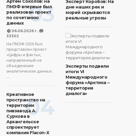
Артем Соколов: на
Эксперт Коробов: На
03
ПМЭФ впервые был
дне наших рек и
реализован проект
морей скрываются
по сочетанию
реальные угрозы
данных
06.06.2026 г.
33302
На ПМЭФ 2026 был
представлен проект
«Цифры и факты»,
направленный на
объединение
Эксперты подвели
аналитических данных.
итоги VI
…
Международного
форума «Арктика –
территория
диалога»
Креативное
04
пространство на
территории
пивзавода А.
Суркова в
Архангельске
спроектирует
компания Flacon-X