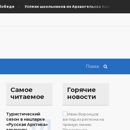
беде
Успехи школьников из Архангельска получили подде
Самое
Горячие
читаемое
новости
Туристический
01
сезон в нацпарке
«Русская Арктика»
закончен