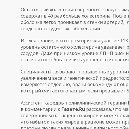
Остаточный холестерин переносится крупными
содержат в 40 раз больше холестерина. После
оболочка легко проникает в стенки артерий, 
сердечно-сосудистых заболеваний.
Исследование, в котором приняли участие 113
уровень остаточного холестерина удваивает р
сосудов. Даже при низком уровне ЛПНП риск ин
статины способны снизить уровень этих части
Специалисты связывают повышенные уровни о
увеличением веса и генетической предраспол
измеряется отдельно, врачи рекомендуют об
который считается опасным, если превышает 5
Ассистент кафедры поликлинической терапии
в комментарии к
Газете.Ru
рассказала, что ма
содержанием насыщенных жиров и может окисл
что избыток таких жиров в рационе может при
поэтому людям с нарушениями липидного обм