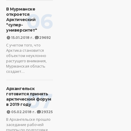
В Мурманске
06
откроется
Арктический
"супер-
университет"
15.01.2018 г.
29692
С учетом того, что
Арктика становится
объектом неуклонно
растущего внимания,
Мурманская область
создает…
Архангельск
07
готовится принять
арктический форум
в 2019 году
05.02.2018 г.
29325
В Архангельске прошло
заседание рабочей
группы по подготовке