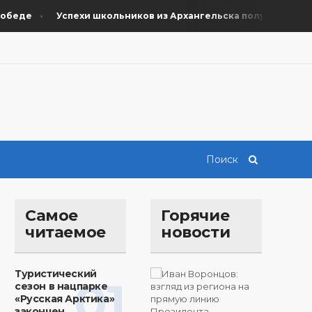
еде
Успехи школьников из Архангельска получили поддер
Самое
Горячие
читаемое
новости
Туристический
01
сезон в нацпарке
«Русская Арктика»
закончен