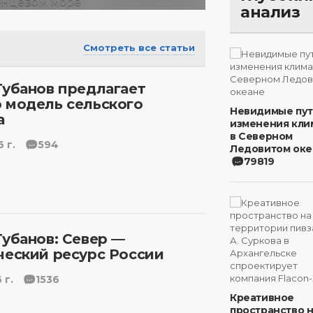
анализ
Смотреть все статьи
Губанов предлагает
 модель сельского
Невидимые пу
а
изменения кли
в Северном
 г.
594
Ледовитом оке
79819
Губанов: Север —
ческий ресурс России
 г.
1536
Креативное
пространство 