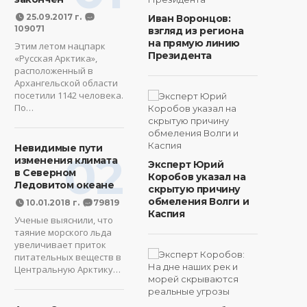
25.09.2017 г.
Иван Воронцов:
109071
взгляд из региона
на прямую линию
Этим летом нацпарк
Президента
«Русская Арктика»,
расположенный в
Архангельской области
посетили 1142 человека.
По…
Невидимые пути
02
изменения климата
Эксперт Юрий
в Северном
Коробов указал на
Ледовитом океане
скрытую причину
обмеления Волги и
10.01.2018 г.
79819
Каспия
Ученые выяснили, что
таяние морского льда
увеличивает приток
питательных веществ в
Центральную Арктику…