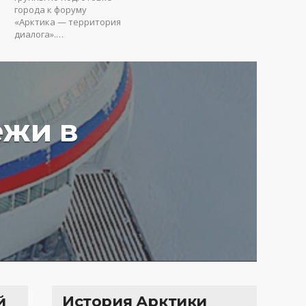
города к форуму
«Арктика — территория
диалога».…
ежи в
у вредят пустые
ия: Юрий Коробов о
мах чрезмерного
ования в РФ
4 г.
3661
й
История Арктики