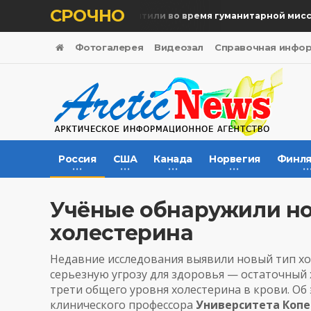
СРОЧНО
Память жертв почтили во время гуманитарной миссии
Фотогалерея
Видеозал
Справочная инфо
Россия
США
Канада
Норвегия
Финля
Учёные обнаружили н
холестерина
Недавние исследования выявили новый тип хо
серьезную угрозу для здоровья — остаточный 
трети общего уровня холестерина в крови. О
клинического профессора
Университета Копе