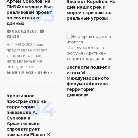
Артем Соколов: на
Эксперт Коробов: На
03
ПМЭФ впервые был
дне наших рек и
реализован проект
морей скрываются
по сочетанию
реальные угрозы
данных
06.06.2026 г.
33433
На ПМЭФ 2026 был
представлен проект
«Цифры и факты»,
направленный на
объединение
Эксперты подвели
аналитических данных.
итоги VI
…
Международного
форума «Арктика –
территория
диалога»
Креативное
04
пространство на
территории
пивзавода А.
Суркова в
Архангельске
спроектирует
компания Flacon-X