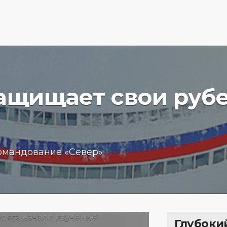
защищает свои руб
вучего
Бизнес
омандование «Север»
чение
обещан
пробле
 море
кредит
15.01.202
Глубоки