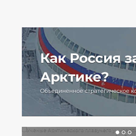
Как Россия 
Арктике?
Ученые Арктического пла
Объединённое стратегическое к
университета начали изу
радиоактивности донных
отложений в Баренцевом
13.07.2025 г.
2794