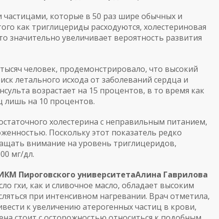
 частицами, которые в 50 раз шире обычных и
 того как триглицериды расходуются, холестериновая
что значительно увеличивает вероятность развития
 тысяч человек, продемонстрировало, что высокий
иск летального исхода от заболеваний сердца и
сульта возрастает на 15 процентов, в то время как
ц лишь на 10 процентов.
статочного холестерина с неправильным питанием,
оженностью. Поскольку этот показатель редко
ращать внимание на уровень триглицеридов,
00 мг/дл.
ИКМ Пироговского университета
Алина Гаврилова
сло гхи, как и сливочное масло, обладает высоким
яться при интенсивном нагревании. Врач отметила,
вести к увеличению атерогенных частиц в крови,
ена стоит с осторожностью относиться к подобным