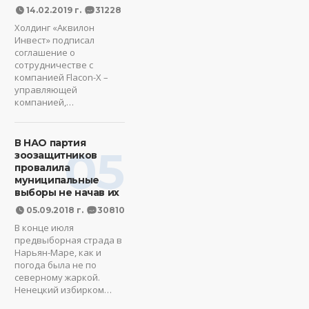
14.02.2019 г.
31228
Холдинг «Аквилон
Инвест» подписал
соглашение о
сотрудничестве с
компанией Flacon-X –
управляющей
компанией,…
В НАО партия
05
зоозащитников
провалила
муниципальные
выборы не начав их
05.09.2018 г.
30810
В конце июля
предвыборная страда в
Нарьян-Маре, как и
погода была не по
северному жаркой.
Ненецкий избирком…