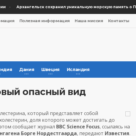
Архангельск сохранил уникальную морскую память о Поб
рмация
Полезная информация
Наша миссия
Контакты
ндия
Дания
Швеция
Исландия
овый опасный вид
лестерина, который представляет собой
холестерин, доля которого может достигать до
б этом сообщает журнал
BBC Science Focus
, ссылаясь на
нгагена Борге Нордестгаарда
, передают
Известия
.