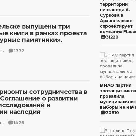
территории
пивзавода А.
Суркова в
Архангельске
ельске выпущены три
спроектирует
компания Flaco
ые книги в рамках проекта
31228
урные памятники».
г.
1772
В НАО партия
ризонты сотрудничества в
зоозащитнико
провалила
 Соглашение о развитии
муниципальны
исследований и
выборы не нача
ии наследия
30810
г.
1426