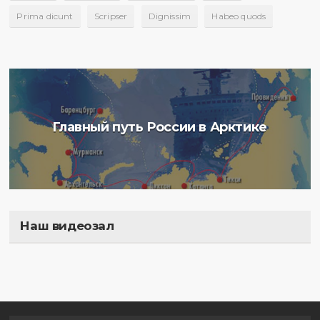
Prima dicunt
Scripser
Dignissim
Habeo quods
Главный путь России в Арктике
Наш видеозал
Полигон