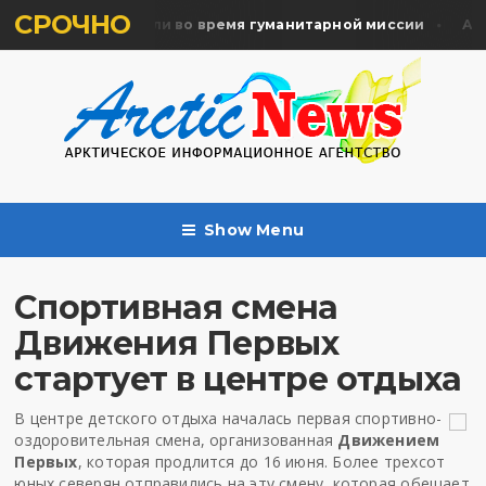
СРОЧНО
ять жертв почтили во время гуманитарной миссии
Арха
Show Menu
Спортивная смена
Движения Первых
стартует в центре отдыха
В центре детского отдыха началась первая спортивно-
оздоровительная смена, организованная
Движением
Первых
, которая продлится до 16 июня. Более трехсот
юных северян отправились на эту смену, которая обещает