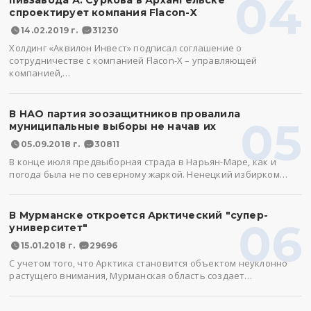
04
пивзавода А. Суркова в Архангельске
спроектирует компания Flacon-X
14.02.2019 г.
31230
Холдинг «Аквилон Инвест» подписал соглашение о
сотрудничестве с компанией Flacon-X – управляющей
компанией,…
В НАО партия зоозащитников провалила
05
муниципальные выборы не начав их
05.09.2018 г.
30811
В конце июля предвыборная страда в Нарьян-Маре, как и
погода была не по северному жаркой. Ненецкий избирком…
В Мурманске откроется Арктический "супер-
06
университет"
15.01.2018 г.
29696
С учетом того, что Арктика становится объектом неуклонно
растущего внимания, Мурманская область создает…